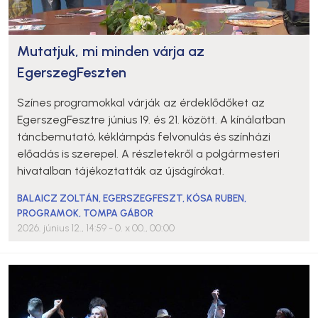
Mutatjuk, mi minden várja az
EgerszegFeszten
Színes programokkal várják az érdeklődőket az
EgerszegFesztre június 19. és 21. között. A kínálatban
táncbemutató, kéklámpás felvonulás és színházi
előadás is szerepel. A részletekről a polgármesteri
hivatalban tájékoztatták az újságírókat.
BALAICZ ZOLTÁN
,
EGERSZEGFESZT
,
KÓSA RUBEN
,
PROGRAMOK
,
TOMPA GÁBOR
2026. június 12., 14:59
- 0. x 00., 00:00