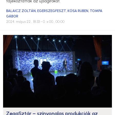
tájékoztatták az újságírókat.
BALAICZ ZOLTÁN
,
EGERSZEGFESZT
,
KÓSA RUBEN
,
TOMPA
GÁBOR
2024. május 22., 18:33
- 0. x 00., 00:00
ZegaSztár – színvonalas produkciók az