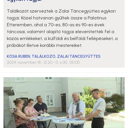
Találkozót szerveztek a Zalai Táncegyüttes egykori
tagjai. Közel hatvanan gyűltek össze a Palatinus
Étteremben, ahol a 70-es, 80-as és 90-es évek
táncosai, valamint alapító tagjai elevenítették fel a
közös emlékeket, a külföldi és belföldi fellépéseket, a
próbákat illetve korábbi mestereiket.
KÓSA RUBEN
,
TALÁLKOZÓ
,
ZALAI TÁNCEGYÜTTES
2024. november 18., 12:20
- 0. x 00., 00:00