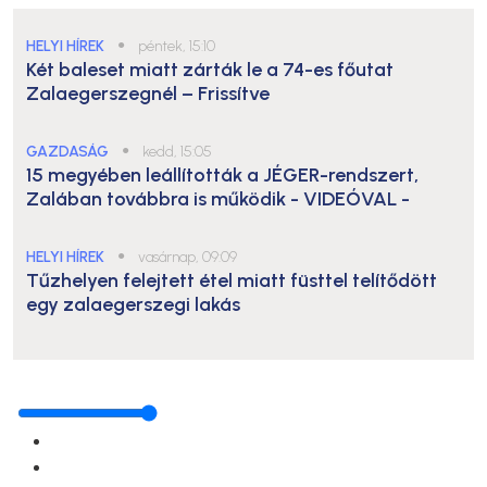
HELYI HÍREK
●
péntek, 15:10
Két baleset miatt zárták le a 74-es főutat
Zalaegerszegnél – Frissítve
GAZDASÁG
●
kedd, 15:05
15 megyében leállították a JÉGER-rendszert,
Zalában továbbra is működik
- VIDEÓVAL -
HELYI HÍREK
●
vasárnap, 09:09
Tűzhelyen felejtett étel miatt füsttel telítődött
egy zalaegerszegi lakás