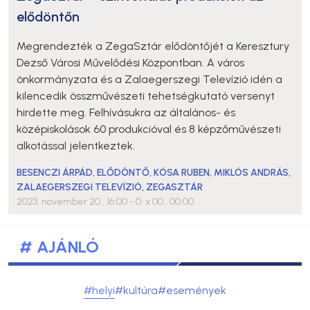
elődöntőn
Megrendezték a ZegaSztár elődöntőjét a Keresztury
Dezső Városi Művelődési Központban. A város
önkormányzata és a Zalaegerszegi Televízió idén a
kilencedik összművészeti tehetségkutató versenyt
hirdette meg. Felhívásukra az általános- és
középiskolások 60 produkcióval és 8 képzőművészeti
alkotással jelentkeztek.
BESENCZI ÁRPÁD
,
ELŐDÖNTŐ
,
KÓSA RUBEN
,
MIKLÓS ANDRÁS
,
ZALAEGERSZEGI TELEVÍZIÓ
,
ZEGASZTÁR
2023. november 20., 16:00
- 0. x 00., 00:00
# AJÁNLÓ
#helyi
#kultúra
#események