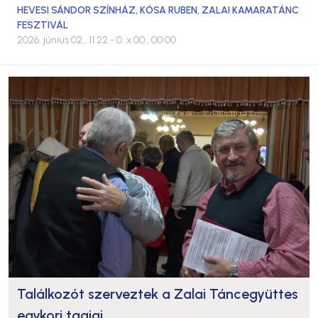
HEVESI SÁNDOR SZÍNHÁZ
,
KÓSA RUBEN
,
ZALAI KAMARATÁNC
FESZTIVÁL
2026. június 02., 11:22
- 0. x 00., 00:00
Találkozót szerveztek a Zalai Táncegyüttes
egykori tagjai