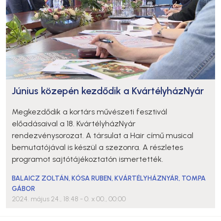
Június közepén kezdődik a KvártélyházNyár
Megkezdődik a kortárs művészeti fesztivál
előadásaival a 18. KvártélyházNyár
rendezvénysorozat. A társulat a Hair című musical
bemutatójával is készül a szezonra. A részletes
programot sajtótájékoztatón ismertették.
BALAICZ ZOLTÁN
,
KÓSA RUBEN
,
KVÁRTÉLYHÁZNYÁR
,
TOMPA
GÁBOR
2024. május 24., 18:48
- 0. x 00., 00:00