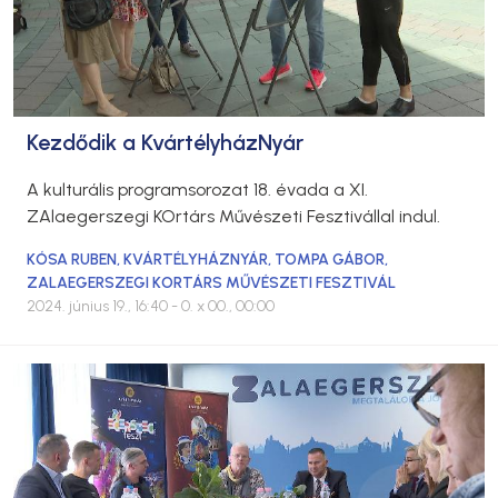
Kezdődik a KvártélyházNyár
A kulturális programsorozat 18. évada a XI.
ZAlaegerszegi KOrtárs Művészeti Fesztivállal indul.
KÓSA RUBEN
,
KVÁRTÉLYHÁZNYÁR
,
TOMPA GÁBOR
,
ZALAEGERSZEGI KORTÁRS MŰVÉSZETI FESZTIVÁL
2024. június 19., 16:40
- 0. x 00., 00:00