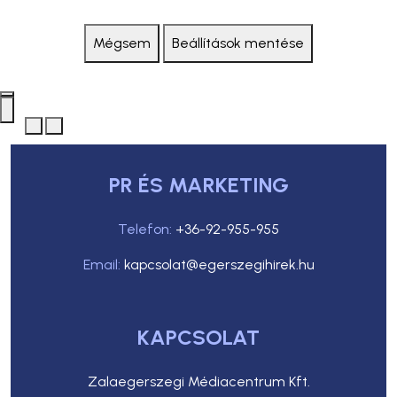
Mégsem
Beállítások mentése
PR ÉS MARKETING
Telefon:
+36-92-955-955
Email:
kapcsolat@egerszegihirek.hu
KAPCSOLAT
Zalaegerszegi Médiacentrum Kft.