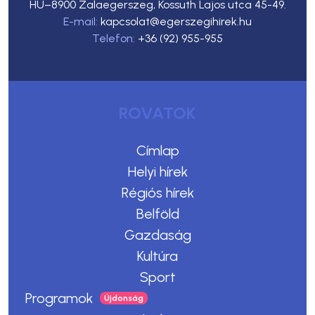
HU–8900 Zalaegerszeg, Kossuth Lajos utca 45-49.
E-mail:
kapcsolat@egerszegihirek.hu
Telefon:
+36 (92) 955-955
ROVATOK
Címlap
Helyi hírek
Régiós hírek
Belföld
Gazdaság
Kultúra
Sport
Programok