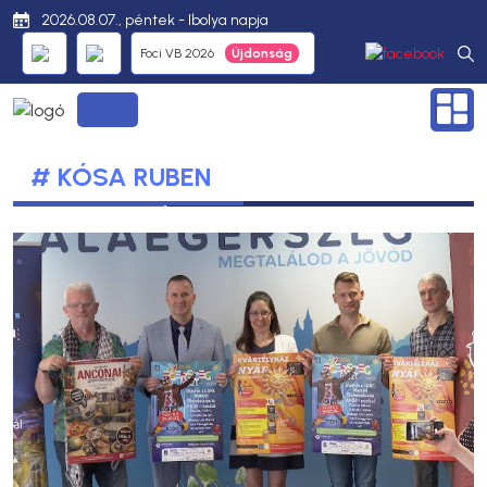
2026.08.07., péntek - Ibolya napja
Foci VB 2026
# KÓSA RUBEN