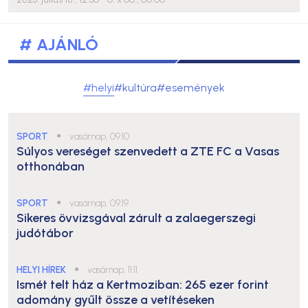
# AJÁNLÓ
#helyi
#kultúra
#események
SPORT
●
vasárnap, 09:10
Súlyos vereséget szenvedett a ZTE FC a Vasas
otthonában
SPORT
●
vasárnap, 09:19
Sikeres övvizsgával zárult a zalaegerszegi
judótábor
HELYI HÍREK
●
vasárnap, 11:11
Ismét telt ház a Kertmoziban: 265 ezer forint
adomány gyűlt össze a vetítéseken