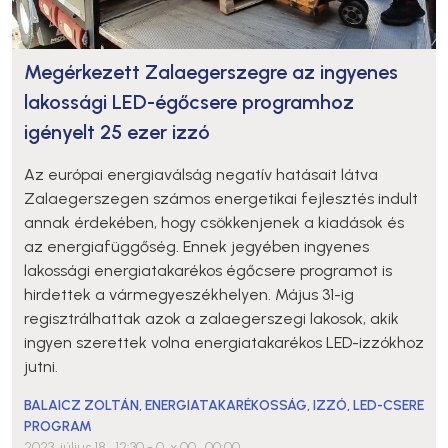
Megérkezett Zalaegerszegre az ingyenes
lakossági LED-égőcsere programhoz
igényelt 25 ezer izzó
Az európai energiaválság negatív hatásait látva
Zalaegerszegen számos energetikai fejlesztés indult
annak érdekében, hogy csökkenjenek a kiadások és
az energiafüggőség. Ennek jegyében ingyenes
lakossági energiatakarékos égőcsere programot is
hirdettek a vármegyeszékhelyen. Május 31-ig
regisztrálhattak azok a zalaegerszegi lakosok, akik
ingyen szerettek volna energiatakarékos LED-izzókhoz
jutni.
BALAICZ ZOLTÁN
,
ENERGIATAKARÉKOSSÁG
,
IZZÓ
,
LED-CSERE
PROGRAM
2023. július 18., 12:30
- 0. x 00., 00:00