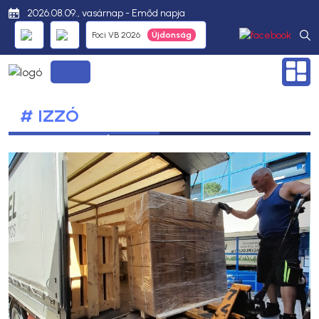
2026.08.09., vasárnap - Emőd napja
Foci VB 2026
# IZZÓ