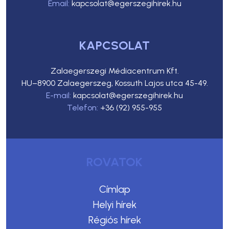
Email:
kapcsolat@egerszegihirek.hu
KAPCSOLAT
Zalaegerszegi Médiacentrum Kft.
HU–8900 Zalaegerszeg, Kossuth Lajos utca 45-49.
E-mail:
kapcsolat@egerszegihirek.hu
Telefon:
+36 (92) 955-955
ROVATOK
Címlap
Helyi hírek
Régiós hírek