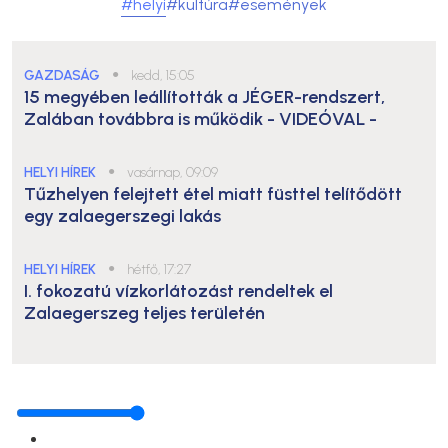
#helyi
#kultúra
#események
GAZDASÁG
●
kedd, 15:05
15 megyében leállították a JÉGER-rendszert,
Zalában továbbra is működik
- VIDEÓVAL -
HELYI HÍREK
●
vasárnap, 09:09
Tűzhelyen felejtett étel miatt füsttel telítődött
egy zalaegerszegi lakás
HELYI HÍREK
●
hétfő, 17:27
I. fokozatú vízkorlátozást rendeltek el
Zalaegerszeg teljes területén