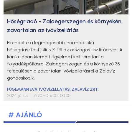
Hőségriadó - Zalaegerszegen és környékén
zavartalan az ivóvízellátás
Elrendelte a legmagasabb, harmadfokú
hőségriasztást július 7-től az országos tisztifőorvos. A
kánikulában kiemelt figyelmet kell fordítani a
folyadékpótlásra. Zalaegerszegen és a környező 35
településen a zavartalan ivóvízellátásról a Zalavíz
gondoskodik.
FÜGEMANN ÉVA
,
IVÓVÍZELLÁTÁS
,
ZALAVÍZ ZRT.
2024. július 11., 16:20
- 0. x 00., 00:00
# AJÁNLÓ