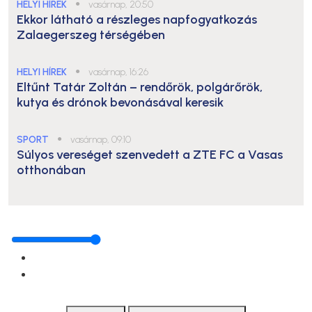
HELYI HÍREK
●
vasárnap, 20:50
Ekkor látható a részleges napfogyatkozás
Zalaegerszeg térségében
HELYI HÍREK
●
vasárnap, 16:26
Eltűnt Tatár Zoltán – rendőrök, polgárőrök,
kutya és drónok bevonásával keresik
SPORT
●
vasárnap, 09:10
Súlyos vereséget szenvedett a ZTE FC a Vasas
otthonában