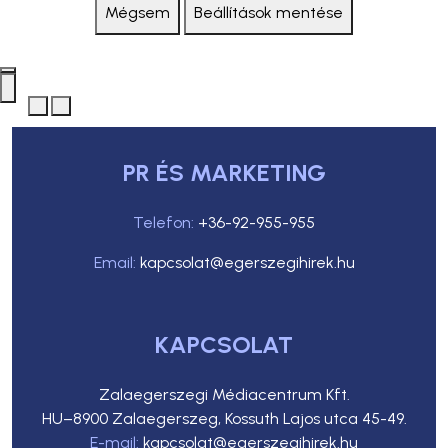
Mégsem
Beállítások mentése
PR ÉS MARKETING
Telefon:
+36-92-955-955
Email:
kapcsolat@egerszegihirek.hu
KAPCSOLAT
Zalaegerszegi Médiacentrum Kft.
HU–8900 Zalaegerszeg, Kossuth Lajos utca 45-49.
E-mail:
kapcsolat@egerszegihirek.hu