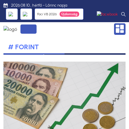
2026.08.10., hétfő - Lőrinc napja
Foci VB 2026
# FORINT