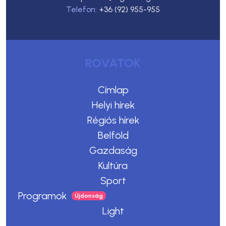
Telefon:
+36 (92) 955-955
ROVATOK
Címlap
Helyi hírek
Régiós hírek
Belföld
Gazdaság
Kultúra
Sport
Programok
Light