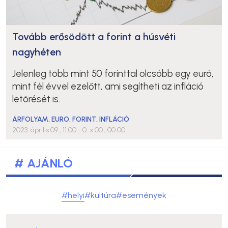
Tovább erősödött a forint a húsvéti
nagyhéten
Jelenleg több mint 50 forinttal olcsóbb egy euró,
mint fél évvel ezelőtt, ami segítheti az infláció
letörését is.
ÁRFOLYAM
,
EURO
,
FORINT
,
INFLÁCIÓ
2023. április 09., 11:00
- 0. x 00., 00:00
# AJÁNLÓ
#helyi
#kultúra
#események