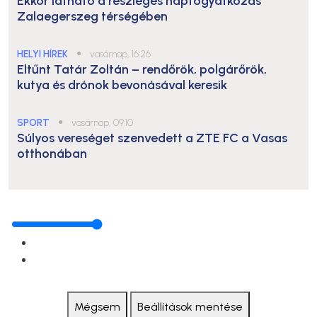
Ekkor látható a részleges napfogyatkozás
Zalaegerszeg térségében
HELYI HÍREK
●
vasárnap, 16:26
Eltűnt Tatár Zoltán – rendőrök, polgárőrök,
kutya és drónok bevonásával keresik
SPORT
●
vasárnap, 09:10
Súlyos vereséget szenvedett a ZTE FC a Vasas
otthonában
Mégsem
Beállítások mentése