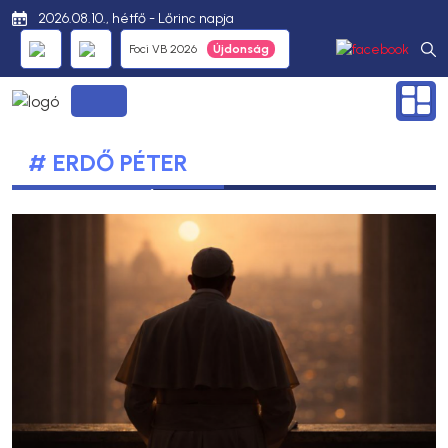
2026.08.10., hétfő - Lőrinc napja
Foci VB 2026
# ERDŐ PÉTER