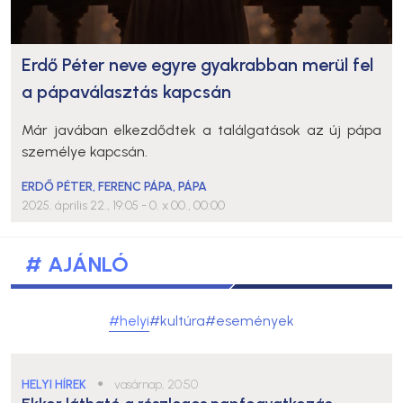
Erdő Péter neve egyre gyakrabban merül fel
a pápaválasztás kapcsán
Már javában elkezdődtek a találgatások az új pápa
személye kapcsán.
ERDŐ PÉTER
,
FERENC PÁPA
,
PÁPA
2025. április 22., 19:05
- 0. x 00., 00:00
# AJÁNLÓ
#helyi
#kultúra
#események
HELYI HÍREK
●
vasárnap, 20:50