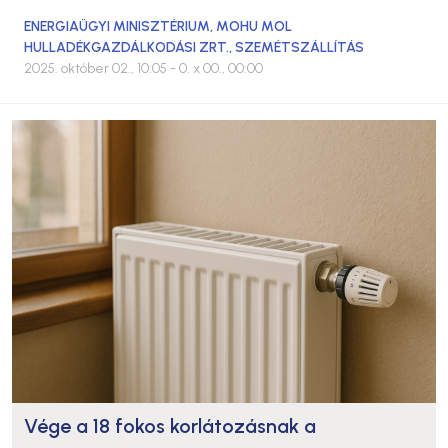
ENERGIAÜGYI MINISZTÉRIUM
,
MOHU MOL
HULLADÉKGAZDÁLKODÁSI ZRT.
,
SZEMÉTSZÁLLÍTÁS
2025. október 02., 10:05
- 0. x 00., 00:00
Vége a 18 fokos korlátozásnak a