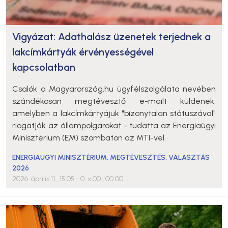
Vigyázat: Adathalász üzenetek terjednek a
lakcímkártyák érvényességével
kapcsolatban
Csalók a Magyarország.hu ügyfélszolgálata nevében
szándékosan megtévesztő e-mailt küldenek,
amelyben a lakcímkártyájuk "bizonytalan státuszával"
riogatják az állampolgárokat - tudatta az Energiaügyi
Minisztérium (EM) szombaton az MTI-vel.
ENERGIAÜGYI MINISZTÉRIUM
,
MEGTÉVESZTÉS
,
VÁLASZTÁS
2026
2026. április 11., 15:05
- 0. x 00., 00:00