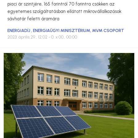
piaci ár szintjére, 165 forintról 70 forintra csökken az
egyetemes szolgáltatásban ellátott mikrovállalkozások
sávhatár feletti áramára
ENERGIADÍJ
,
ENERGIAÜGYI MINISZTÉRIUM
,
MVM CSOPORT
2023. április 29., 12:02
- 0. x 00., 00:00