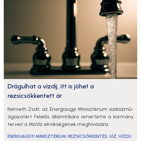
Drágulhat a vízdíj, itt is jöhet a
rezsicsökkentett ár
Németh Zsolt, az Energiaügyi Minisztérium víziközmű-
ágazatért felelős államtitkára ismertette a kormány
terveit a MaVíz elnökségének meghívására.
ENERGIAÜGYI MINISZTÉRIUM
,
REZSICSÖKKENTÉS
,
VÍZ
,
VÍZDÍJ