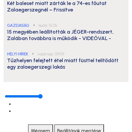
Két baleset miatt zárták le a 74-es főutat
Zalaegerszegnél – Frissítve
GAZDASÁG
●
kedd, 15:05
15 megyében leállították a JÉGER-rendszert,
Zalában továbbra is működik
- VIDEÓVAL -
HELYI HÍREK
●
vasárnap, 09:09
Tűzhelyen felejtett étel miatt füsttel telítődött
egy zalaegerszegi lakás
Mégsem
Beállítások mentése