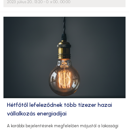
2023. július 20., 13:20
- 0. x 00., 00:00
Hétfőtől lefeleződnek több tízezer hazai
vállalkozás energiadíjai
A korábbi bejelentésnek megfelelően májustól a lakossági