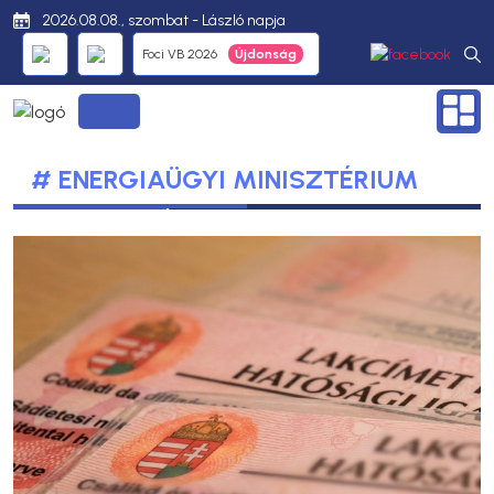
2026.08.08., szombat - László napja
Foci VB 2026
# ENERGIAÜGYI MINISZTÉRIUM