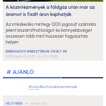
A közintézmények a földgáz után már az
áramot is fixált áron kaphatják
Az intézkedés mintegy 1200 jogosult számára
jelent kiszámíthatóságot és könnyebbséget
összesen több mint húszezer fogyasztási
helyen
ENERGIAÜGYI MINISZTÉRIUM
,
FIXÁLT ÁR
2023. április 01., 10:39
- 0. x 00., 00:00
# AJÁNLÓ
#helyi
#kultúra
#események
HELYI HÍREK
●
péntek, 15:10