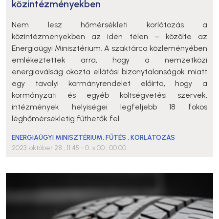
közintézményekben
Nem lesz hőmérsékleti korlátozás a
közintézményekben az idén télen – közölte az
Energiaügyi Minisztérium. A szaktárca közleményében
emlékeztettek arra, hogy a nemzetközi
energiaválság okozta ellátási bizonytalanságok miatt
egy tavalyi kormányrendelet előírta, hogy a
kormányzati és egyéb költségvetési szervek,
intézmények helyiségei legfeljebb 18 fokos
léghőmérsékletig fűthetők fel.
ENERGIAÜGYI MINISZTÉRIUM
,
FŰTÉS
,
KORLÁTOZÁS
2023. október 28., 11:45
- 0. x 00., 00:00