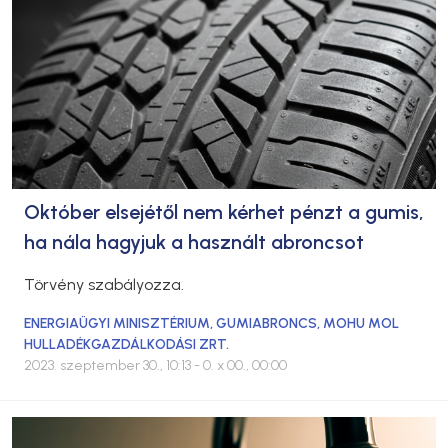
Október elsejétől nem kérhet pénzt a gumis,
ha nála hagyjuk a használt abroncsot
Törvény szabályozza.
ENERGIAÜGYI MINISZTÉRIUM
,
GUMIABRONCS
,
MOHU MOL
HULLADÉKGAZDÁLKODÁSI ZRT.
2023. szeptember 30., 10:13
- 0. x 00., 00:00