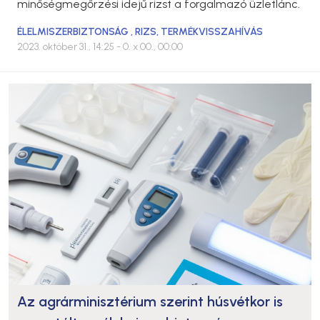
minőségmegőrzési idejű rizst a forgalmazó üzletlánc.
ÉLELMISZERBIZTONSÁG
,
RIZS
,
TERMÉKVISSZAHÍVÁS
2023. október 31., 14:25
- 0. x 00., 00:00
Az agrárminisztérium szerint húsvétkor is