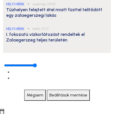
HELYI HÍREK
●
vasárnap, 09:09
Tűzhelyen felejtett étel miatt füsttel telítődött
egy zalaegerszegi lakás
HELYI HÍREK
●
hétfő, 17:27
I. fokozatú vízkorlátozást rendeltek el
Zalaegerszeg teljes területén
Mégsem
Beállítások mentése