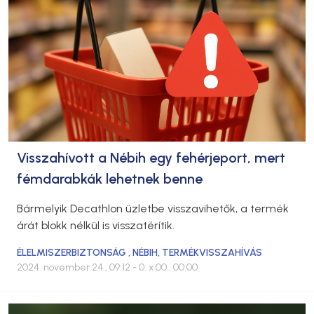
Visszahívott a Nébih egy fehérjeport, mert
fémdarabkák lehetnek benne
Bármelyik Decathlon üzletbe visszavihetők, a termék
árát blokk nélkül is visszatérítik.
ÉLELMISZERBIZTONSÁG
,
NÉBIH
,
TERMÉKVISSZAHÍVÁS
2024. november 24., 09:12
- 0. x 00., 00:00