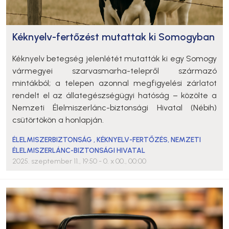
Kéknyelv-fertőzést mutattak ki Somogyban
Kéknyelv betegség jelenlétét mutatták ki egy Somogy
vármegyei szarvasmarha-telepről származó
mintákból; a telepen azonnal megfigyelési zárlatot
rendelt el az állategészségügyi hatóság – közölte a
Nemzeti Élelmiszerlánc-biztonsági Hivatal (Nébih)
csütörtökön a honlapján.
ÉLELMISZERBIZTONSÁG
,
KÉKNYELV-FERTŐZÉS
,
NEMZETI
ÉLELMISZERLÁNC-BIZTONSÁGI HIVATAL
2025. szeptember 11., 19:50
- 0. x 00., 00:00