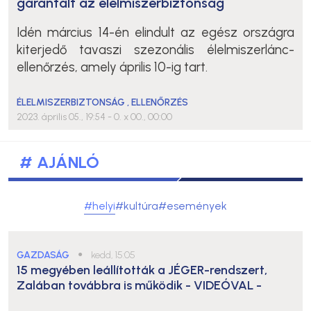
garantált az élelmiszerbiztonság
Idén március 14-én elindult az egész országra
kiterjedő tavaszi szezonális élelmiszerlánc-
ellenőrzés, amely április 10-ig tart.
ÉLELMISZERBIZTONSÁG
,
ELLENŐRZÉS
2023. április 05., 19:54
- 0. x 00., 00:00
# AJÁNLÓ
#helyi
#kultúra
#események
GAZDASÁG
●
kedd, 15:05
15 megyében leállították a JÉGER-rendszert,
Zalában továbbra is működik
- VIDEÓVAL -