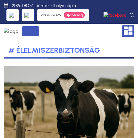
2026.08.07., péntek - Ibolya napja
Foci VB 2026
# ÉLELMISZERBIZTONSÁG