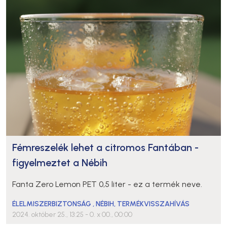
Fémreszelék lehet a citromos Fantában -
figyelmeztet a Nébih
Fanta Zero Lemon PET 0,5 liter - ez a termék neve.
ÉLELMISZERBIZTONSÁG
,
NÉBIH
,
TERMÉKVISSZAHÍVÁS
2024. október 25., 13:25
- 0. x 00., 00:00