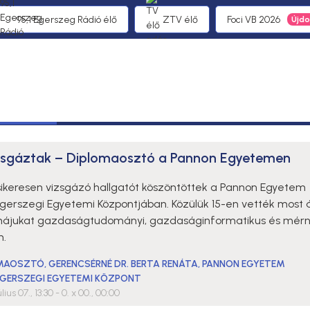
95,1 Egerszeg Rádió élő
ZTV élő
Foci VB 2026
zsgáztak – Diplomaosztó a Pannon Egyetemen
sikeresen vizsgázó hallgatót köszöntöttek a Pannon Egyetem
gerszegi Egyetemi Központjában. Közülük 15-en vették most 
májukat gazdaságtudományi, gazdaságinformatikus és mérn
n.
OMAOSZTÓ
,
GERENCSÉRNÉ DR. BERTA RENÁTA
,
PANNON EGYETEM
GERSZEGI EGYETEMI KÖZPONT
lius 07., 13:30
- 0. x 00., 00:00