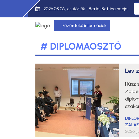
2026.08.06., csütörtök - Berta, Bettina napja
Közérdekű információk
# DIPLOMAOSZTÓ
Levi
Húsz 
Zalae
diplo
szako
DIPL
ZALAE
2026. jú