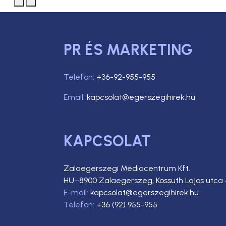
PR ÉS MARKETING
Telefon:
+36-92-955-955
Email:
kapcsolat@egerszegihirek.hu
KAPCSOLAT
Zalaegerszegi Médiacentrum Kft.
HU–8900 Zalaegerszeg, Kossuth Lajos utca 
E-mail:
kapcsolat@egerszegihirek.hu
Telefon:
+36 (92) 955-955