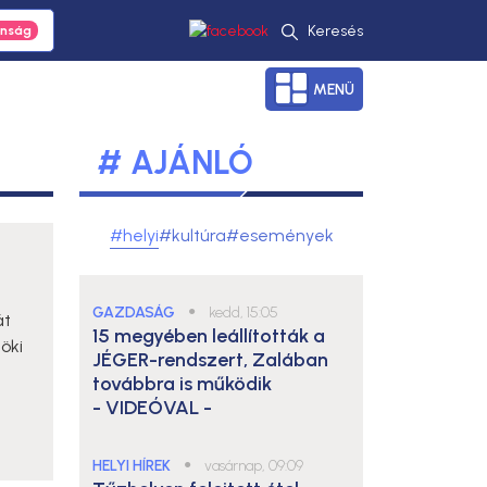
Keresés
MENÜ
# AJÁNLÓ
#helyi
#kultúra
#események
GAZDASÁG
●
kedd, 15:05
át
15 megyében leállították a
öki
JÉGER-rendszert, Zalában
továbbra is működik
- VIDEÓVAL -
HELYI HÍREK
●
vasárnap, 09:09