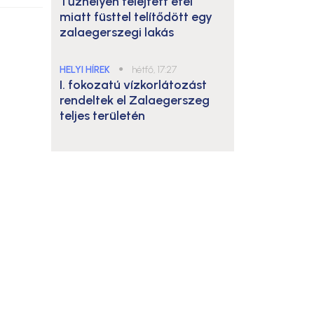
Tűzhelyen felejtett étel
miatt füsttel telítődött egy
zalaegerszegi lakás
HELYI HÍREK
●
hétfő, 17:27
I. fokozatú vízkorlátozást
rendeltek el Zalaegerszeg
teljes területén