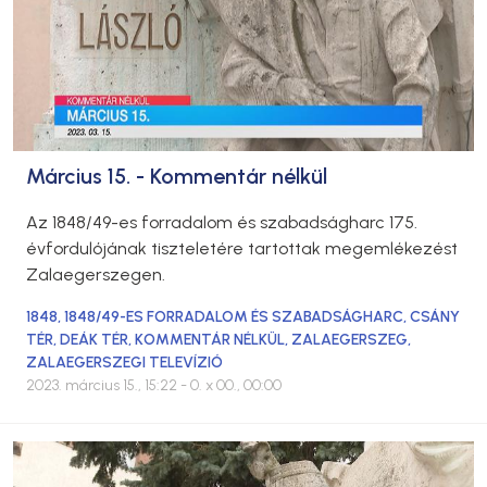
Március 15. - Kommentár nélkül
Az 1848/49-es forradalom és szabadságharc 175.
évfordulójának tiszteletére tartottak megemlékezést
Zalaegerszegen.
1848
,
1848/49-ES FORRADALOM ÉS SZABADSÁGHARC
,
CSÁNY
TÉR
,
DEÁK TÉR
,
KOMMENTÁR NÉLKÜL
,
ZALAEGERSZEG
,
ZALAEGERSZEGI TELEVÍZIÓ
2023. március 15., 15:22
- 0. x 00., 00:00