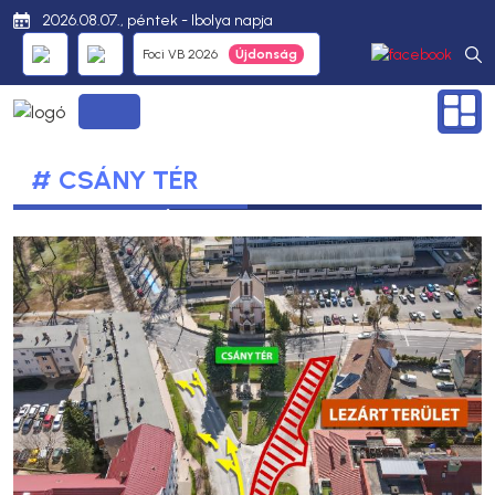
2026.08.07., péntek - Ibolya napja
Foci VB 2026
# CSÁNY TÉR