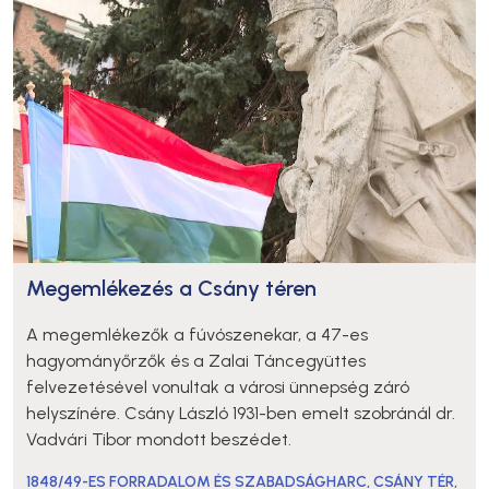
Megemlékezés a Csány téren
A megemlékezők a fúvószenekar, a 47-es
hagyományőrzők és a Zalai Táncegyüttes
felvezetésével vonultak a városi ünnepség záró
helyszínére. Csány László 1931-ben emelt szobránál dr.
Vadvári Tibor mondott beszédet.
1848/49-ES FORRADALOM ÉS SZABADSÁGHARC
,
CSÁNY TÉR
,