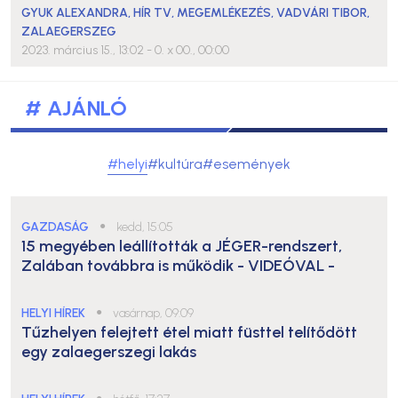
GYUK ALEXANDRA
,
HÍR TV
,
MEGEMLÉKEZÉS
,
VADVÁRI TIBOR
,
ZALAEGERSZEG
2023. március 15., 13:02
- 0. x 00., 00:00
# AJÁNLÓ
#helyi
#kultúra
#események
GAZDASÁG
●
kedd, 15:05
15 megyében leállították a JÉGER-rendszert,
Zalában továbbra is működik
- VIDEÓVAL -
HELYI HÍREK
●
vasárnap, 09:09
Tűzhelyen felejtett étel miatt füsttel telítődött
egy zalaegerszegi lakás
●