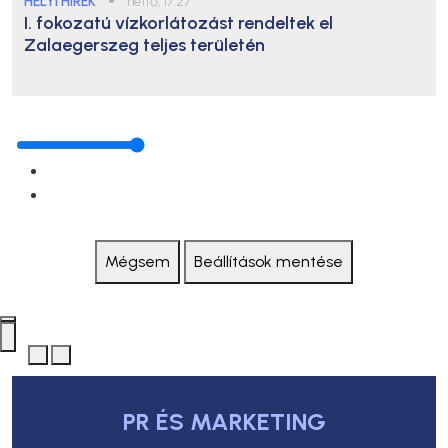
HELYI HÍREK
hétfő, 17:27
I. fokozatú vízkorlátozást rendeltek el
Zalaegerszeg teljes területén
Mégsem
Beállítások mentése
PR ÉS MARKETING