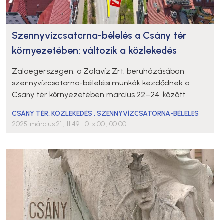
Szennyvízcsatorna-bélelés a Csány tér
környezetében: változik a közlekedés
Zalaegerszegen, a Zalavíz Zrt. beruházásában
szennyvízcsatorna-bélelési munkák kezdődnek a
Csány tér környezetében március 22–24. között.
CSÁNY TÉR
,
KÖZLEKEDÉS
,
SZENNYVÍZCSATORNA-BÉLELÉS
2025. március 21., 11:49
- 0. x 00., 00:00