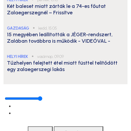
Két baleset miatt zárták le a 74-es főutat
Zalaegerszegnél – Frissítve
GAZDASÁG
●
kedd, 15:05
15 megyében leállították a JÉGER-rendszert,
Zalában továbbra is működik
- VIDEÓVAL -
HELYI HÍREK
●
vasárnap, 09:09
Tűzhelyen felejtett étel miatt füsttel telítődött
egy zalaegerszegi lakás