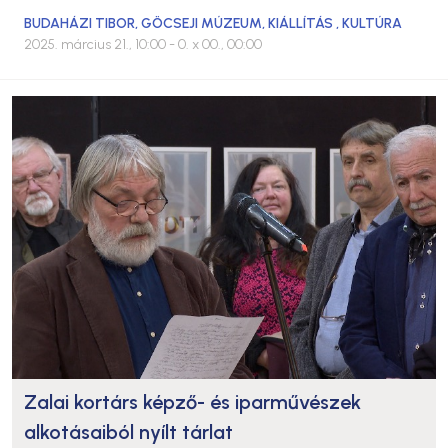
BUDAHÁZI TIBOR
,
GÖCSEJI MÚZEUM
,
KIÁLLÍTÁS
,
KULTÚRA
2025. március 21., 10:00
- 0. x 00., 00:00
Zalai kortárs képző- és iparművészek
alkotásaiból nyílt tárlat