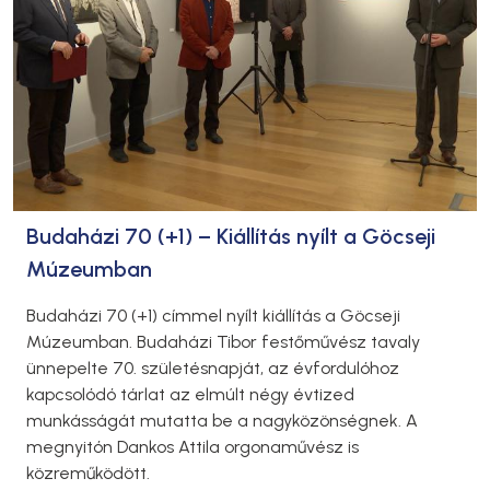
Budaházi 70 (+1) – Kiállítás nyílt a Göcseji
Múzeumban
Budaházi 70 (+1) címmel nyílt kiállítás a Göcseji
Múzeumban. Budaházi Tibor festőművész tavaly
ünnepelte 70. születésnapját, az évfordulóhoz
kapcsolódó tárlat az elmúlt négy évtized
munkásságát mutatta be a nagyközönségnek. A
megnyitón Dankos Attila orgonaművész is
közreműködött.