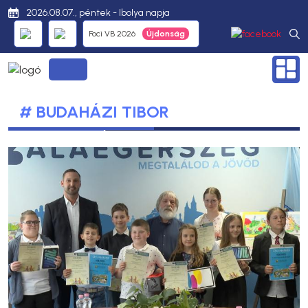
2026.08.07., péntek - Ibolya napja
Foci VB 2026
# BUDAHÁZI TIBOR