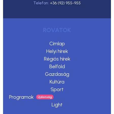
Telefon:
+36 (92) 955-955
ROVATOK
Címlap
Helyi hírek
Régiós hírek
Belföld
Gazdaság
Kultúra
Sport
Programok
Light