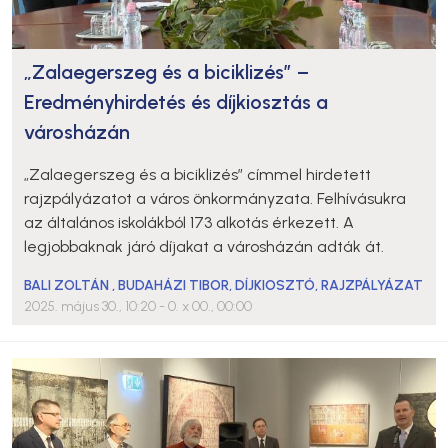
„Zalaegerszeg és a biciklizés” –
Eredményhirdetés és díjkiosztás a
városházán
„Zalaegerszeg és a biciklizés” címmel hirdetett
rajzpályázatot a város önkormányzata. Felhívásukra
az általános iskolákból 173 alkotás érkezett. A
legjobbaknak járó díjakat a városházán adták át.
BALI ZOLTÁN
,
BUDAHÁZI TIBOR
,
DÍJKIOSZTÓ
,
RAJZPÁLYÁZAT
2025. május 30., 10:20
- 0. x 00., 00:00