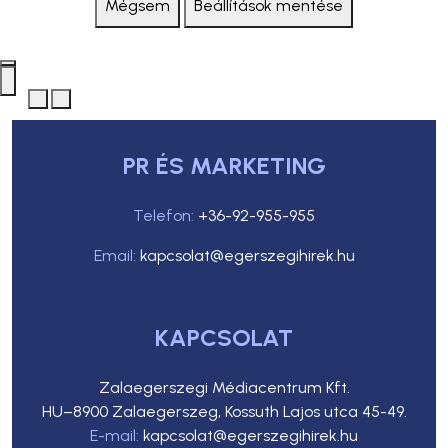
Mégsem
Beállítások mentése
PR ÉS MARKETING
Telefon:
+36-92-955-955
Email:
kapcsolat@egerszegihirek.hu
KAPCSOLAT
Zalaegerszegi Médiacentrum Kft.
HU–8900 Zalaegerszeg, Kossuth Lajos utca 45-49.
E-mail:
kapcsolat@egerszegihirek.hu