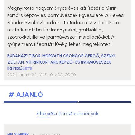
Megnyitotta hagyományos éves kiállítását a Vitrin
Kortárs Képző- és Iparművészek Egyesülete. A Hevesi
Sándor Színházban látható tárlaton 17 zalai alkotó
mutatkozott be festményekkel, grafikákkal,
szobrokkal, illetve iparművészeti installációkkal. A
gyűjteményt február 10-éig lehet megtekinteni.
BUDAHÁZI TIBOR
,
HORVÁTH CSONGOR GERGŐ
,
SZÉNYI
ZOLTÁN
,
VITRIN KORTÁRS KÉPZŐ- ÉS IPARMŰVÉSZEK
EGYESÜLETE
2024. január 24., 16:15
- 0. x 00., 00:00
# AJÁNLÓ
#helyi
#kultúra
#események
HELYI HÍREK
●
péntek, 15:10