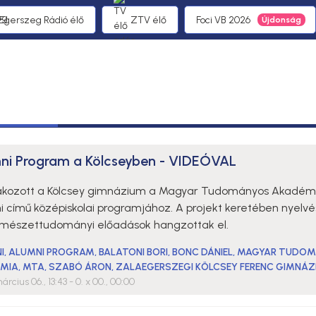
 Egerszeg Rádió élő
ZTV élő
Foci VB 2026
ni Program a Kölcseyben - VIDEÓVAL
akozott a Kölcsey gimnázium a Magyar Tudományos Akadém
i című középiskolai programjához. A projekt keretében nyelvé
rmészettudományi előadások hangzottak el.
I
,
ALUMNI PROGRAM
,
BALATONI BORI
,
BONC DÁNIEL
,
MAGYAR TUDOM
MIA
,
MTA
,
SZABÓ ÁRON
,
ZALAEGERSZEGI KÖLCSEY FERENC GIMNÁZ
árcius 06., 13:43
- 0. x 00., 00:00