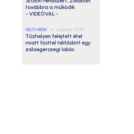
JÉGER-rendszert, Zalában
továbbra is működik
- VIDEÓVAL -
HELYI HÍREK
●
vasárnap, 09:09
Tűzhelyen felejtett étel
miatt füsttel telítődött egy
zalaegerszegi lakás