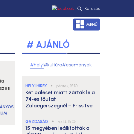
Keresés
MENÜ
# AJÁNLÓ
#helyi
#kultúra
#események
ia
HELYI HÍREK
●
péntek, 15:10
szeti
Két baleset miatt zárták le a
74-es főutat
Zalaegerszegnél – Frissítve
ÁNYOS
IUM
GAZDASÁG
●
kedd, 15:05
15 megyében leállították a