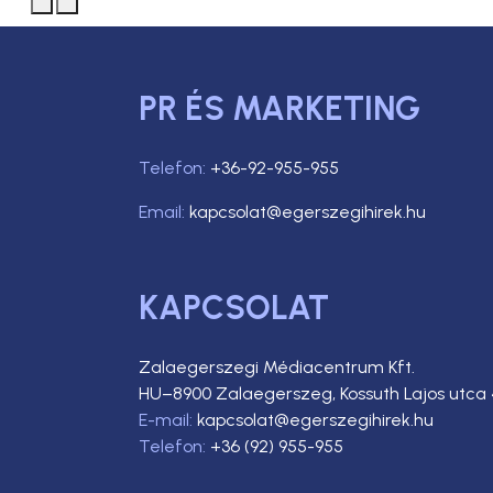
PR ÉS MARKETING
Telefon:
+36-92-955-955
Email:
kapcsolat@egerszegihirek.hu
KAPCSOLAT
Zalaegerszegi Médiacentrum Kft.
HU–8900 Zalaegerszeg, Kossuth Lajos utca 
E-mail:
kapcsolat@egerszegihirek.hu
Telefon:
+36 (92) 955-955