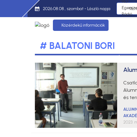
2026.08.08., szombat - László napja
95,1
Közérdekű információk
# BALATONI BORI
Alum
Csatl
Alumn
és te
ALUMN
AKADÉ
2023. m