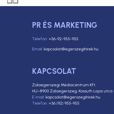
PR ÉS MARKETING
Telefon:
+36-92-955-955
Email:
kapcsolat@egerszegihirek.hu
KAPCSOLAT
Zalaegerszegi Médiacentrum Kft.
HU–8900 Zalaegerszeg, Kossuth Lajos utca 
E-mail:
kapcsolat@egerszegihirek.hu
Telefon:
+36 (92) 955-955