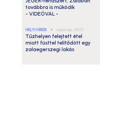
JÉGER-rendszert, Zalában
továbbra is működik
- VIDEÓVAL -
HELYI HÍREK
●
vasárnap, 09:09
Tűzhelyen felejtett étel
miatt füsttel telítődött egy
zalaegerszegi lakás