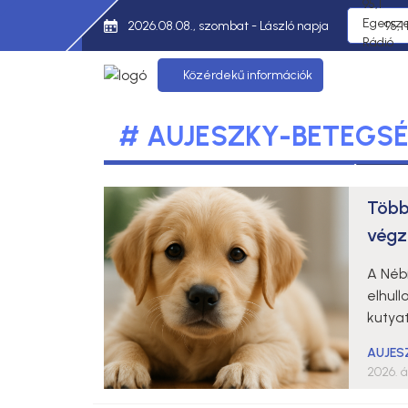
2026.08.08., szombat - László napja
95,1
Közérdekű információk
# AUJESZKY-BETEGS
Több
végz
A Néb
elhul
kutyat
AUJES
2026. ápr