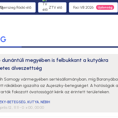
 Egerszeg Rádió élő
ZTV élő
Foci VB 2026
ÉG
 dunántúli megyében is felbukkant a kutyákra
etes álveszettség
ih Somogy vármegyében sertésállományban, míg Baranyába
lott rókákban igazolta az Aujeszky-betegséget. A hatóságok 
artók fokozott óvatosságát kérik az érintett területeken.
ZKY-BETEGSÉG
,
KUTYA
,
NÉBIH
ilis 12., 11:11
- 0. x 00., 00:00