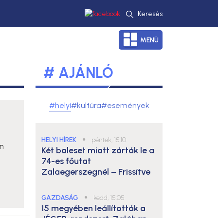
Keresés
MENÜ
# AJÁNLÓ
#helyi
#kultúra
#események
HELYI HÍREK
●
péntek, 15:10
n
Két baleset miatt zárták le a
a
74-es főutat
Zalaegerszegnél – Frissítve
GAZDASÁG
●
kedd, 15:05
15 megyében leállították a