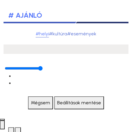
# AJÁNLÓ
#helyi
#kultúra
#események
Mégsem
Beállítások mentése