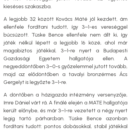
kieséses szakaszba.
A legjobb 32 között Kovács Máté jól kezdett, ám
ellenfele fordítani tudott, így 3–1-es vereséggel
búcsúzott. Tüske Bence ellenfele nem állt ki, így
játék nélkül lépett a legjobb 16 közé, ahol már
magabiztos játékkal, 3–1-re nyert a Budapesti
Gazdasági Egyetem hallgatója ellen. A
negyeddöntőben 3–0-s győzelemmel jutott tovább,
majd az elődöntőben a tavalyi bronzérmes Ács
Gergelyt is legyőzte 3–1-re.
A döntőben a házigazda intézmény versenyzője,
Imre Dániel várt rá. A finálé elején a MATE hallgatója
került előnybe, és már 3–1-re vezetett a négy nyert
legig tartó párharcban. Tüske Bence azonban
fordítani tudott: pontos dobásokkal, stabil játékkal