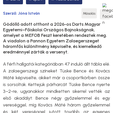
Szerző:
Jóna István
Másolás
Gödöllő adott otthont a 2026-os Darts Magyar
Egyetemi–Főiskolai Országos Bajnokságnak,
amelyet a MEFOB Feszt keretében rendeztek meg.
A viadalon a Pannon Egyetem Zalaegerszeget
háromfős különítmény képviselte, és kiemelkedő
eredménnyel zárták a versenyt.
A férfi hallgatói kategóriában 47 induló állt tábla elé.
A zalaegerszegi színeket Tüske Bence és Kovács
Máté képviselte, akiket már a csoportkörben össze
is sorsoltak. Kettejük párharcát Tüske Bence nyerte
3–2-re, ugyanakkor mindketten sikerrel vették az
első akadályt: Bence négy győzelemmel és egy
vereséggel, míg Kovács Máté három győzelemmel
és két vereséggel jutott tovább az egyenes