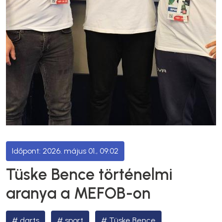
2026. május 01., 09:02
Tüske Bence történelmi
aranya a MEFOB-on
darts
sport
Tüske Bence