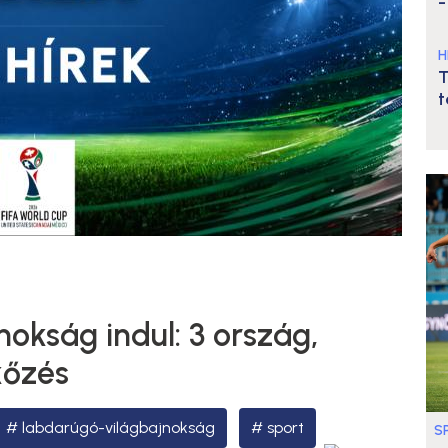
-
H
T
t
nokság indul: 3 ország,
kőzés
labdarúgó-világbajnokság
sport
S