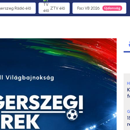
gerszeg Rádió élő
ZTV élő
Foci VB 2026
H
K
f
G
1
r