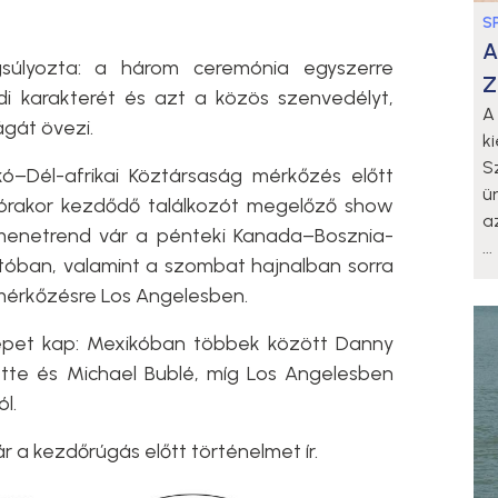
S
A
ngsúlyozta: a három ceremónia egyszerre
Z
 karakterét és azt a közös szenvedélyt,
A
gát övezi.
k
S
ó–Dél-afrikai Köztársaság mérkőzés előtt
ü
1 órakor kezdődő találkozót megelőző show
a
 menetrend vár a pénteki Kanada–Bosznia-
...
óban, valamint a szombat hajnalban sorra
mérkőzésre Los Angelesben.
erepet kap: Mexikóban többek között Danny
tte és Michael Bublé, míg Los Angelesben
l.
 a kezdőrúgás előtt történelmet ír.