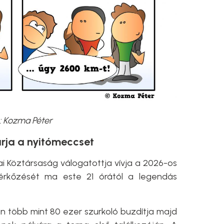
: Kozma Péter
árja a nyitómeccset
ai Köztársaság válogatottja vívja a 2026-os
mérkőzését ma este 21 órától a legendás
 több mint 80 ezer szurkoló buzdítja majd