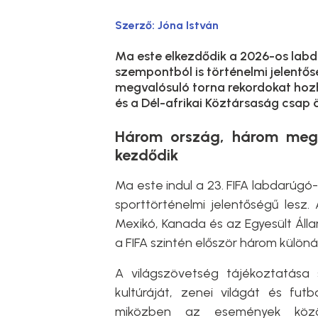
Szerző:
Jóna István
Ma este elkezdődik a 2026-os lab
szempontból is történelmi jelent
megvalósuló torna rekordokat hoz
és a Dél-afrikai Köztársaság csap
Három ország, három megny
kezdődik
Ma este indul a 23. FIFA labdarúg
sporttörténelmi jelentőségű lesz
Mexikó, Kanada és az Egyesült Áll
a FIFA szintén először három külön
A világszövetség tájékoztatása
kultúráját, zenei világát és fut
miközben az események köz