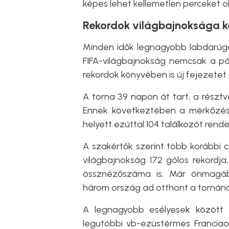
képes lehet kellemetlen perceket ok
Rekordok világbajnoksága k
Minden idők legnagyobb labdarúgó
FIFA-világbajnokság nemcsak a pál
rekordok könyvében is új fejezetet 
A torna 39 napon át tart, a részt
Ennek következtében a mérkőzése
helyett ezúttal 104 találkozót rend
A szakértők szerint több korábbi 
világbajnokság 172 gólos rekordja
össznézőszáma is. Már önmagába
három ország ad otthont a tornána
A legnagyobb esélyesek között
legutóbbi vb-ezüstérmes Franciao