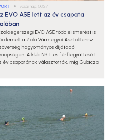
PORT
●
vasárnap, 08:27
z EVO ASE lett az év csapata
alában
 zalaegerszegi EVO ASE több elismerést is
iérdemelt a Zala Vármegyei Asztalitenisz
zövetség hagyományos díjátadó
nnepségén. A klub NB II-es férfiegyüttesét
z év csapatának választották, míg Gubicza