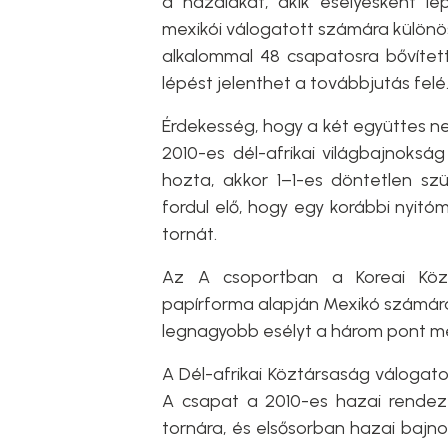
a hazaiakat, akik esélyesként lé
mexikói válogatott számára különö
alkalommal 48 csapatosra bővített
lépést jelenthet a továbbjutás felé
Érdekesség, hogy a két együttes n
2010-es dél-afrikai világbajnoksá
hozta, akkor 1–1-es döntetlen sz
fordul elő, hogy egy korábbi nyitó
tornát.
Az A csoportban a Koreai Közt
papírforma alapján Mexikó számára 
legnagyobb esélyt a három pont m
A Dél-afrikai Köztársaság válogato
A csapat a 2010-es hazai rendezé
tornára, és elsősorban hazai bajn