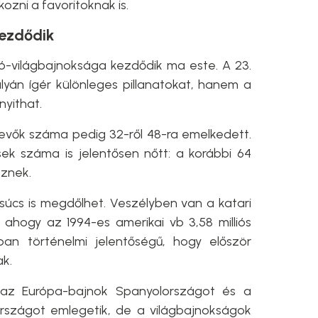
ozni a favoritoknak is.
ezdődik
-világbajnoksága kezdődik ma este. A 23.
yán ígér különleges pillanatokat, hanem a
nyithat.
vevők száma pedig 32-ről 48-ra emelkedett.
k száma is jelentősen nőtt: a korábbi 64
eznek.
csúcs is megdőlhet. Veszélyben van a katari
, ahogy az 1994-es amerikai vb 3,58 milliós
n történelmi jelentőségű, hogy először
k.
 az Európa-bajnok Spanyolországot és a
rszágot emlegetik, de a világbajnokságok