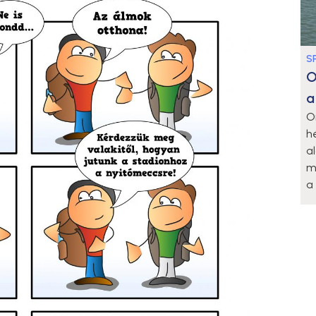
S
O
a
O
h
a
m
a 