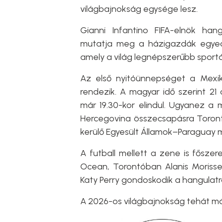
világbajnokság egysége lesz.
Gianni Infantino FIFA-elnök ha
mutatja meg a házigazdák egyedi
amely a világ legnépszerűbb sportá
Az első nyitóünnepséget a Mexik
rendezik. A magyar idő szerint 2
már 19.30-kor elindul. Ugyanez a
Hercegovina összecsapásra Toront
kerülő Egyesült Államok–Paraguay 
A futball mellett a zene is fősz
Ocean, Torontóban Alanis Morisse
Katy Perry gondoskodik a hangulatró
A 2026-os világbajnokság tehát már