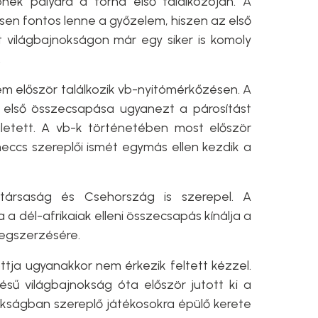
pnek pályára a torna első találkozóján. A
sen fontos lenne a győzelem, hiszen az első
 világbajnokságon már egy siker is komoly
.
em először találkozik vb-nyitómérkőzésen. A
g első összecsapása ugyanezt a párosítást
ületett. A vb-k történetében most először
meccs szereplői ismét egymás ellen kezdik a
ársaság és Csehország is szerepel. A
a dél-afrikaiak elleni összecsapás kínálja a
egszerzésére.
ttja ugyanakkor nem érkezik feltett kézzel.
sű világbajnokság óta először jutott ki a
okságban szereplő játékosokra épülő kerete