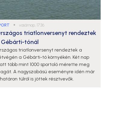
PORT
●
vasárnap, 17:36
rszágos triatlonversenyt rendeztek
 Gébárti-tónál
rszágos triatlonversenyt rendeztek a
étvégén a Gébárti-tó környékén. Két nap
latt több mint 1000 sportoló mérette meg
agát. A nagyszabású eseményre idén már
határon túlról is jöttek résztvevők.