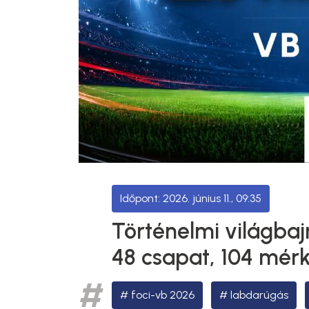
2026. június 11., 09:35
Történelmi világbaj
48 csapat, 104 mér
foci-vb 2026
labdarúgás