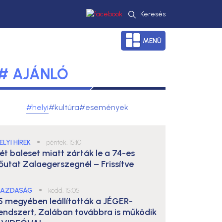
Keresés
MENÜ
# AJÁNLÓ
#helyi
#kultúra
#események
ELYI HÍREK
●
péntek, 15:10
ét baleset miatt zárták le a 74-es
őutat Zalaegerszegnél – Frissítve
AZDASÁG
●
kedd, 15:05
5 megyében leállították a JÉGER-
endszert, Zalában továbbra is működik