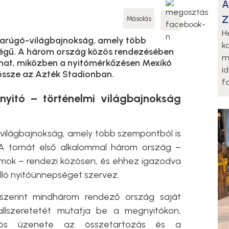
A
Z
Másolás
H
darúgó-világbajnokság, amely több
k
őségű. A három ország közös rendezésében
m
hat, miközben a nyitómérkőzésen Mexikó
i
 össze az Azték Stadionban.
fo
itó – történelmi világbajnokság
ó-világbajnokság, amely több szempontból is
. A tornát első alkalommal három ország –
amok – rendezi közösen, és ehhez igazodva
álló nyitóünnepséget szervez.
 szerint mindhárom rendező ország saját
ballszeretetét mutatja be a megnyitókon,
ös üzenete az összetartozás és a