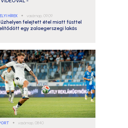
 VIDEÓVAL -
ELYI HÍREK
●
vasárnap, 09:09
űzhelyen felejtett étel miatt füsttel
elítődött egy zalaegerszegi lakás
PORT
●
vasárnap, 08:40