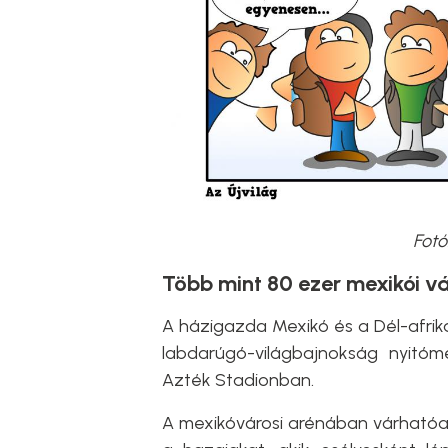
Fotó
Több mint 80 ezer mexikói v
A házigazda Mexikó és a Dél-afrik
labdarúgó-világbajnokság nyitó
Azték Stadionban.
A mexikóvárosi arénában várhatóan