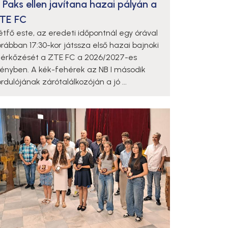
 Paks ellen javítana hazai pályán a
TE FC
étfő este, az eredeti időpontnál egy órával
orábban 17:30-kor játssza első hazai bajnoki
érkőzését a ZTE FC a 2026/2027-es
dényben. A kék-fehérek az NB I második
rdulójának zárótalálkozóján a jó ...