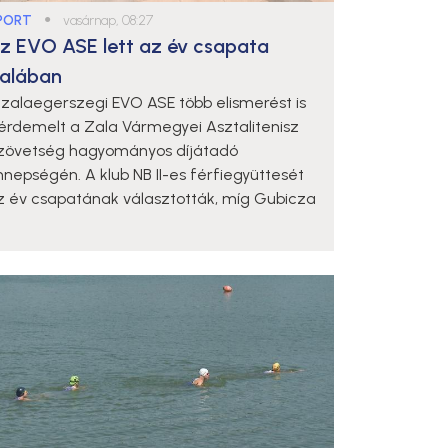
PORT
●
vasárnap, 08:27
z EVO ASE lett az év csapata
alában
 zalaegerszegi EVO ASE több elismerést is
iérdemelt a Zala Vármegyei Asztalitenisz
zövetség hagyományos díjátadó
nnepségén. A klub NB II-es férfiegyüttesét
z év csapatának választották, míg Gubicza