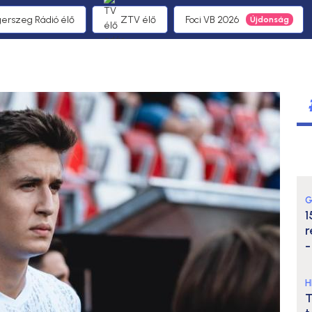
gerszeg Rádió élő
ZTV élő
Foci VB 2026
G
1
r
-
H
T