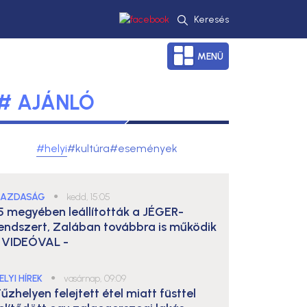
Keresés
MENÜ
# AJÁNLÓ
#helyi
#kultúra
#események
AZDASÁG
●
kedd, 15:05
5 megyében leállították a JÉGER-
endszert, Zalában továbbra is működik
 VIDEÓVAL -
ELYI HÍREK
●
vasárnap, 09:09
űzhelyen felejtett étel miatt füsttel