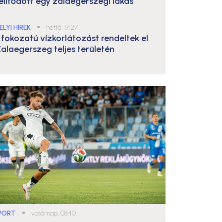
elítődött egy zalaegerszegi lakás
ELYI HÍREK
●
hétfő, 17:27
. fokozatú vízkorlátozást rendeltek el
alaegerszeg teljes területén
PORT
●
vasárnap, 08:40