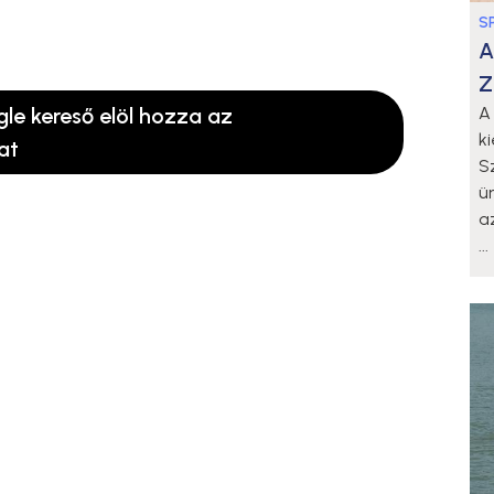
S
A
Z
gle kereső elöl hozza az
A
k
at
S
ü
a
...