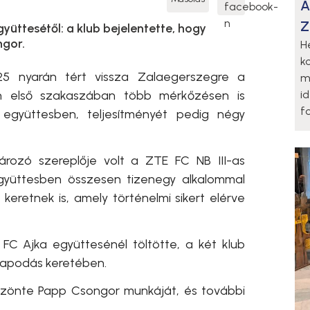
A
Z
yüttesétől: a klub bejelentette, hogy
ngor.
H
k
25 nyarán tért vissza Zalaegerszegre a
m
i
on első szakaszában több mérkőzésen is
fo
együttesben, teljesítményét pedig négy
ozó szereplője volt a ZTE FC NB III-as
együttesben összesen tizenegy alkalommal
 keretnek is, amely történelmi sikert elérve
FC Ajka együttesénél töltötte, a két klub
llapodás keretében.
önte Papp Csongor munkáját, és további