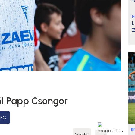
t
H
I
Z
ől Papp Csongor
 FC
S
Másolás