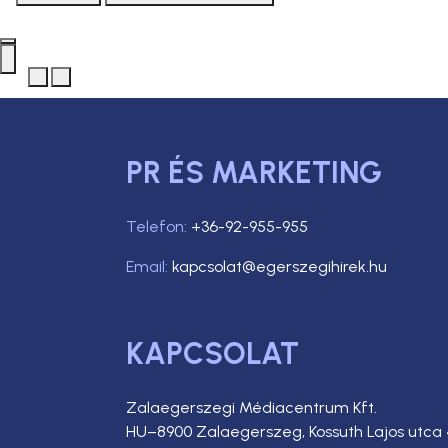
PR ÉS MARKETING
Telefon:
+36-92-955-955
Email:
kapcsolat@egerszegihirek.hu
KAPCSOLAT
Zalaegerszegi Médiacentrum Kft.
HU–8900 Zalaegerszeg, Kossuth Lajos utca 