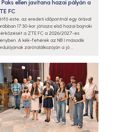
 Paks ellen javítana hazai pályán a
TE FC
étfő este, az eredeti időpontnál egy órával
orábban 17:30-kor játssza első hazai bajnoki
érkőzését a ZTE FC a 2026/2027-es
dényben. A kék-fehérek az NB I második
rdulójának zárótalálkozóján a jó ...