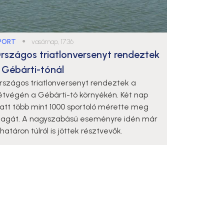
PORT
●
vasárnap, 17:36
rszágos triatlonversenyt rendeztek
 Gébárti-tónál
rszágos triatlonversenyt rendeztek a
étvégén a Gébárti-tó környékén. Két nap
latt több mint 1000 sportoló mérette meg
agát. A nagyszabású eseményre idén már
határon túlról is jöttek résztvevők.