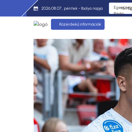
2026.08.07., péntek - Ibolya napja
95,1 E
Közérdekű információk