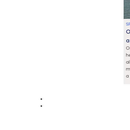
S
O
a
O
h
a
m
a 