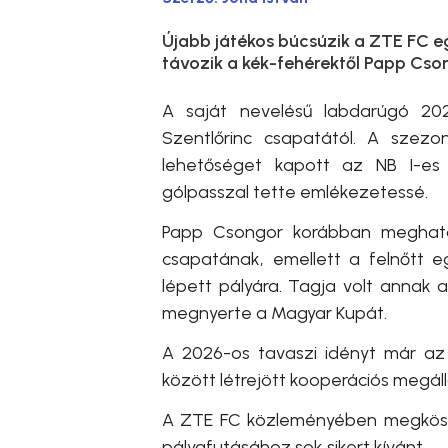
Újabb játékos búcsúzik a ZTE FC eg
távozik a kék-fehérektől Papp Cso
A saját nevelésű labdarúgó 20
Szentlőrinc csapatától. A szez
lehetőséget kapott az NB I-es 
gólpasszal tette emlékezetessé.
Papp Csongor korábban meghatár
csapatának, emellett a felnőtt 
lépett pályára. Tagja volt annak a
megnyerte a Magyar Kupát.
A 2026-os tavaszi idényt már az 
között létrejött kooperációs megá
A ZTE FC közleményében megkösz
pályafutásához sok sikert kívánt.