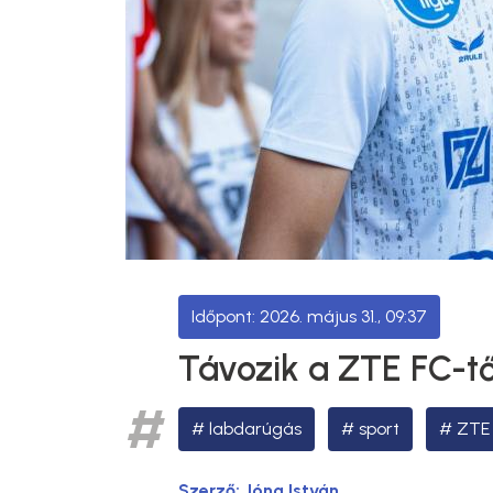
2026. május 31., 09:37
Távozik a ZTE FC-t
labdarúgás
sport
ZTE
Szerző:
Jóna István