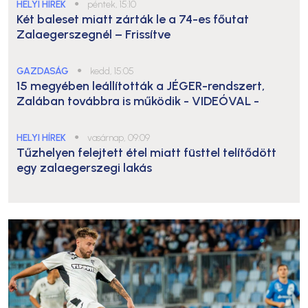
HELYI HÍREK
●
péntek, 15:10
Két baleset miatt zárták le a 74-es főutat
Zalaegerszegnél – Frissítve
GAZDASÁG
●
kedd, 15:05
15 megyében leállították a JÉGER-rendszert,
Zalában továbbra is működik
- VIDEÓVAL -
HELYI HÍREK
●
vasárnap, 09:09
Tűzhelyen felejtett étel miatt füsttel telítődött
egy zalaegerszegi lakás