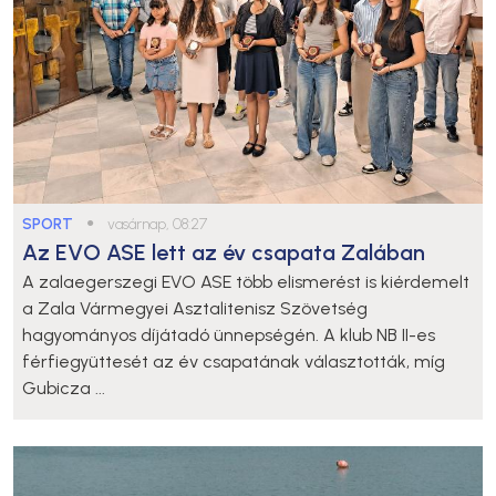
SPORT
●
vasárnap, 08:27
Az EVO ASE lett az év csapata Zalában
A zalaegerszegi EVO ASE több elismerést is kiérdemelt
a Zala Vármegyei Asztalitenisz Szövetség
hagyományos díjátadó ünnepségén. A klub NB II-es
férfiegyüttesét az év csapatának választották, míg
Gubicza ...