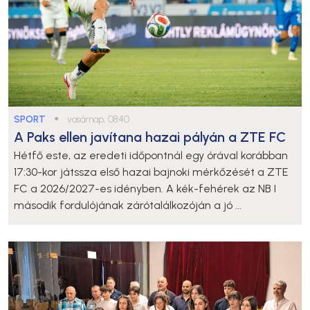
SPORT
●
vasárnap, 08:40
A Paks ellen javítana hazai pályán a ZTE FC
Hétfő este, az eredeti időpontnál egy órával korábban
17:30-kor játssza első hazai bajnoki mérkőzését a ZTE
FC a 2026/2027-es idényben. A kék-fehérek az NB I
második fordulójának zárótalálkozóján a jó ...