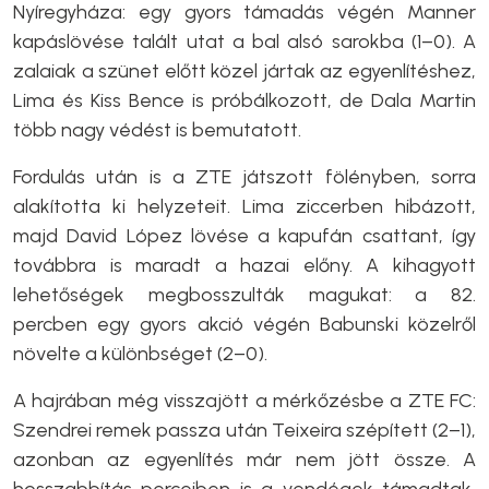
Nyíregyháza: egy gyors támadás végén Manner
kapáslövése talált utat a bal alsó sarokba (1–0). A
zalaiak a szünet előtt közel jártak az egyenlítéshez,
Lima és Kiss Bence is próbálkozott, de Dala Martin
több nagy védést is bemutatott.
Fordulás után is a ZTE játszott fölényben, sorra
alakította ki helyzeteit. Lima ziccerben hibázott,
majd David López lövése a kapufán csattant, így
továbbra is maradt a hazai előny. A kihagyott
lehetőségek megbosszulták magukat: a 82.
percben egy gyors akció végén Babunski közelről
növelte a különbséget (2–0).
A hajrában még visszajött a mérkőzésbe a ZTE FC:
Szendrei remek passza után Teixeira szépített (2–1),
azonban az egyenlítés már nem jött össze. A