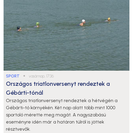
SPORT
●
vasárnap, 17:36
Országos triatlonversenyt rendeztek a
Gébárti-tónál
Országos triatlonversenyt rendeztek a hétvégén a
Gébárti-tó környékén. Két nap alatt több mint 1000
sportoló mérette meg magát. A nagyszabású
eseményre idén már a határon túlról is jöttek
résztvevők.