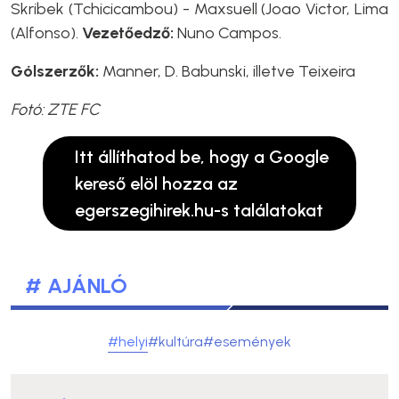
Skribek (Tchicicambou) - Maxsuell (Joao Victor, Lima
(Alfonso).
Vezetőedző:
Nuno Campos.
Gólszerzők:
Manner, D. Babunski, illetve Teixeira
Fotó: ZTE FC
Itt állíthatod be, hogy a Google
kereső elöl hozza az
egerszegihirek.hu-s találatokat
# AJÁNLÓ
#helyi
#kultúra
#események