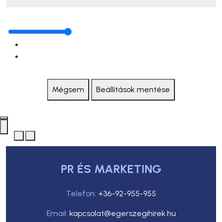
Mégsem
Beállítások mentése
PR ÉS MARKETING
Telefon:
+36-92-955-955
Email:
kapcsolat@egerszegihirek.hu