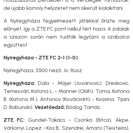
hosszabbítás perceiben is a vendégek támadtak,
de újabb komoly helyzetet nem sikerült kialakítani.
A Nyíregyháza fegyelmezett játékkal őrizte meg
előnyét, így a ZTE FC pont nélkül tért haza. A zalaiak
a szezon során nem tudták legyőzni a szabolcsi
együttest.
Nyíregyháza - ZTE FC 2-1 (1-0)
Nyíregyháza, 5500 néző. Jv.: Rúsz
Nyíregyháza:
Dala - Májer (Jovanovic), Dreskovic,
Temesvári, Katona L. - Manner (Oláh), Toma, Katona
B. (Katona M.), Antonov (Kovácsréti) - Kvasina, Tijani
D. Babunski).
Vezetőedző:
Bódog Tamás.
ZTE FC:
Gundel-Takács - Csonka (Bitca), Akpe,
Várkonyi, Lopez - Kiss B., Szendrei, Amato (Teixteira),