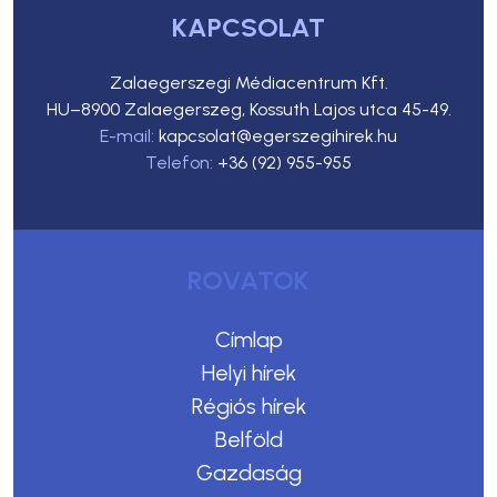
KAPCSOLAT
Zalaegerszegi Médiacentrum Kft.
HU–8900 Zalaegerszeg, Kossuth Lajos utca 45-49.
E-mail:
kapcsolat@egerszegihirek.hu
Telefon:
+36 (92) 955-955
ROVATOK
Címlap
Helyi hírek
Régiós hírek
Belföld
Gazdaság