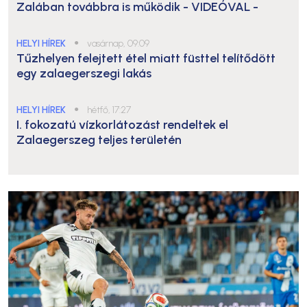
Zalában továbbra is működik
- VIDEÓVAL -
HELYI HÍREK
●
vasárnap, 09:09
Tűzhelyen felejtett étel miatt füsttel telítődött
egy zalaegerszegi lakás
HELYI HÍREK
●
hétfő, 17:27
I. fokozatú vízkorlátozást rendeltek el
Zalaegerszeg teljes területén