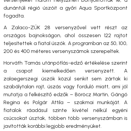
versenyeket három helyszínen bonyolították le, a
dunántúli régió úszóit a győri Aqua Sportközpont
fogadta.
A Zalaco-ZÚK 28 versenyzővel vett részt az
országos bajnokságon, ahol összesen 122 rajtot
teljesítettek a fiatal úszók. A programban az 50, 100,
200 és 400 méteres versenyszámok szerepeltek.
Horváth Tamás utánpótlás-edző értékelése szerint
a csapat kiemelkedően versenyzett. A
zalaegerszegi úszók közül senkit sem zártak ki
szabálytalan rajt, úszás vagy forduló miatt, ami jól
mutatja a felkészítő edzők – Böröcz Martin, Gángó
Regina és Polgár Attila – szakmai munkáját. A
fiatalok ráadásul szinte kivétel nélkül egyéni
csúcsokat úsztak, többen több versenyszámban is
javították korábbi legjobb eredményüket.