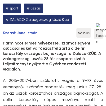
sport
úszás
ZALACO Zalaegerszegi Úszó Klub
Szerző:
Jóna István
Másolás
Harmincöt érmes helyezéssel, számos egyéni
csúccsal és két váltóezüsttel zárta a delfin
korosztály országos bajnokságát a Zalaco-ZÚK. A
zalaegerszegi úszók 28 fős csapata kiváló
teljesítményt nyújtott a Győrben rendezett
viadalon.
A 2016–2017-ben született, vagyis a 9–10 éves
versenyzők számára rendezték meg június 27–28-
án az úszók korosztályos országos bajnokságát. A
delfin korosztály népes mezőnye miatt a