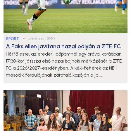
SPORT
●
vasárnap, 08:40
A Paks ellen javítana hazai pályán a ZTE FC
Hétfő este, az eredeti időpontnál egy órával korábban
17:30-kor játssza első hazai bajnoki mérkőzését a ZTE
FC a 2026/2027-es idényben. A kék-fehérek az NB I
második fordulójának zárótalálkozóján a jó ...