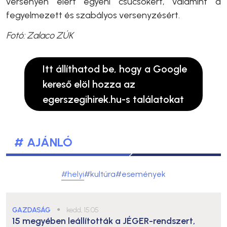
versenyen elért egyéni csúcsokért, valamint a
fegyelmezett és szabályos versenyzésért.
Fotó: Zalaco ZÚK
Itt állíthatod be, hogy a Google
kereső elöl hozza az
egerszegihirek.hu-s találatokat
# AJÁNLÓ
#helyi
#kultúra
#események
GAZDASÁG
●
kedd, 15:05
15 megyében leállították a JÉGER-rendszert,