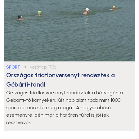
SPORT
●
vasárnap, 17:36
Országos triatlonversenyt rendeztek a
Gébárti-tónál
Országos triatlonversenyt rendeztek a hétvégén a
Gébárti-tó környékén. Két nap alatt több mint 1000
sportoló mérette meg magát. A nagyszabású
eseményre idén már a határon túlról is jöttek
résztvevők.