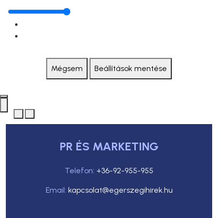
Mégsem
Beállítások mentése
PR ÉS MARKETING
Telefon:
+36-92-955-955
Email:
kapcsolat@egerszegihirek.hu