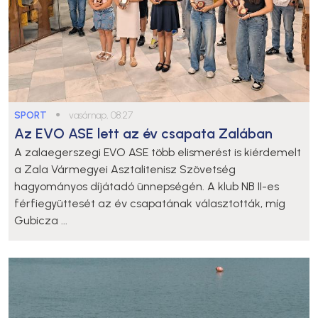
SPORT
●
vasárnap, 08:27
Az EVO ASE lett az év csapata Zalában
A zalaegerszegi EVO ASE több elismerést is kiérdemelt
a Zala Vármegyei Asztalitenisz Szövetség
hagyományos díjátadó ünnepségén. A klub NB II-es
férfiegyüttesét az év csapatának választották, míg
Gubicza ...