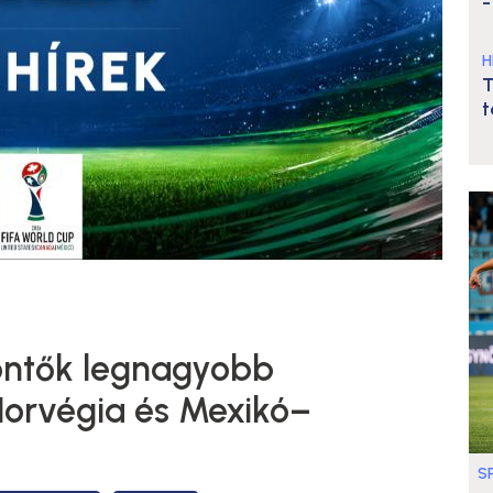
-
H
T
t
öntők legnagyobb
Norvégia és Mexikó–
S