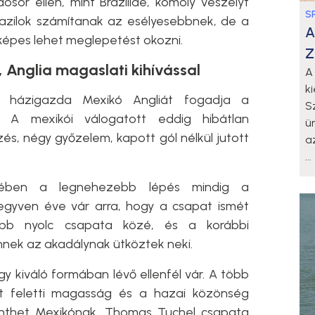
ósor ellen, mint Brazíliáé, komoly veszélyt
S
brazilok számítanak az esélyesebbnek, de a
A
épes lehet meglepetést okozni.
Z
, Anglia magaslati kihívással
A
k
 házigazda Mexikó Angliát fogadja a
S
. A mexikói válogatott eddig hibátlan
ü
zés, négy győzelem, kapott gól nélkül jutott
a
...
etében a legnehezebb lépés mindig a
egyven éve vár arra, hogy a csapat ismét
jobb nyolc csapata közé, és a korábbi
nek az akadálynak ütköztek neki.
kiváló formában lévő ellenfél vár. A több
nt feletti magasság és a hazai közönség
enthet Mexikónak. Thomas Tuchel csapata