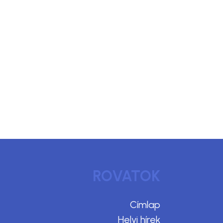
ROVATOK
Címlap
Helyi hírek