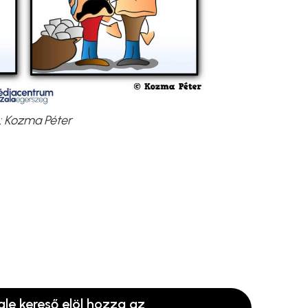
: Kozma Péter
gle kereső elöl hozza az