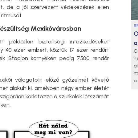
t, de a jól szervezett védekezések ellen
 ritmusát.
S
készültség Mexikóvárosban
O
t példátlan biztonsági intézkedéseket
a
y 40 ezer embert, köztük 17 ezer rendőrt
O
ték Stadion környékén pedig 7500 rendőr
h
a
m
ikói válogatott előző győzelmét követő
a 
net alakult ki, amelyben négy ember életét
 szigorúan korlátozza a szurkolók létszámát
ken.