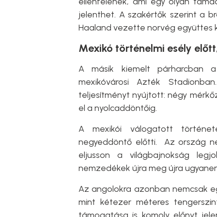
ellenfelének, ami egy olyan támad
jelenthet. A szakértők szerint a 
Haaland vezette norvég együttes k
Mexikó történelmi esély előtt
A másik kiemelt párharcban a
mexikóvárosi Azték Stadionban
teljesítményt nyújtott: négy mérkő
el a nyolcaddöntőig.
A mexikói válogatott történ
negyeddöntő előtti. Az ország n
eljusson a világbajnokság leg
nemzedékek újra meg újra ugyanen
Az angolokra azonban nemcsak egy 
mint kétezer méteres tengerszi
támogatása is komoly előnyt jel