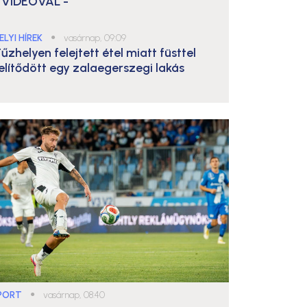
 VIDEÓVAL -
ELYI HÍREK
●
vasárnap, 09:09
űzhelyen felejtett étel miatt füsttel
elítődött egy zalaegerszegi lakás
PORT
●
vasárnap, 08:40