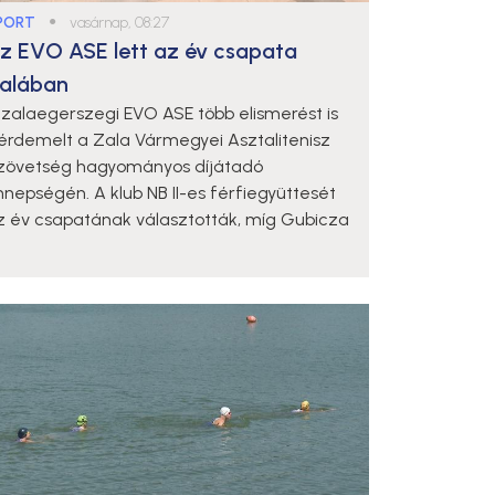
PORT
●
vasárnap, 08:27
z EVO ASE lett az év csapata
alában
 zalaegerszegi EVO ASE több elismerést is
iérdemelt a Zala Vármegyei Asztalitenisz
zövetség hagyományos díjátadó
nnepségén. A klub NB II-es férfiegyüttesét
z év csapatának választották, míg Gubicza