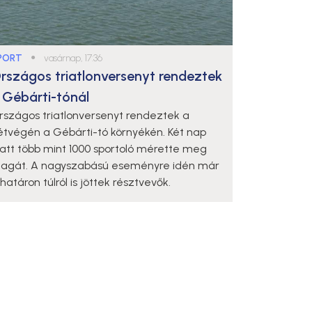
PORT
●
vasárnap, 17:36
rszágos triatlonversenyt rendeztek
 Gébárti-tónál
rszágos triatlonversenyt rendeztek a
étvégén a Gébárti-tó környékén. Két nap
latt több mint 1000 sportoló mérette meg
agát. A nagyszabású eseményre idén már
határon túlról is jöttek résztvevők.