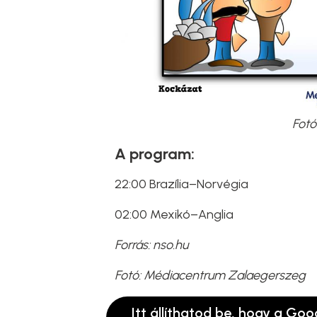
Fotó
A program:
22:00 Brazília–Norvégia
02:00 Mexikó–Anglia
Forrás: nso.hu
Fotó: Médiacentrum Zalaegerszeg
Itt állíthatod be, hogy a Goo