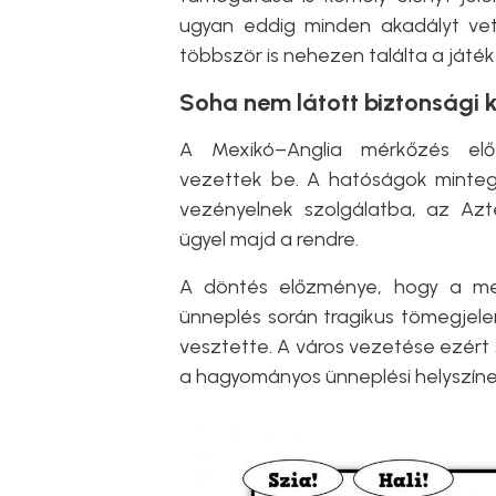
ugyan eddig minden akadályt vet
többször is nehezen találta a játék
Soha nem látott biztonsági 
A Mexikó–Anglia mérkőzés előt
vezettek be. A hatóságok minteg
vezényelnek szolgálatba, az Az
ügyel majd a rendre.
A döntés előzménye, hogy a mex
ünneplés során tragikus tömegjele
vesztette. A város vezetése ezért
a hagyományos ünneplési helyszíne