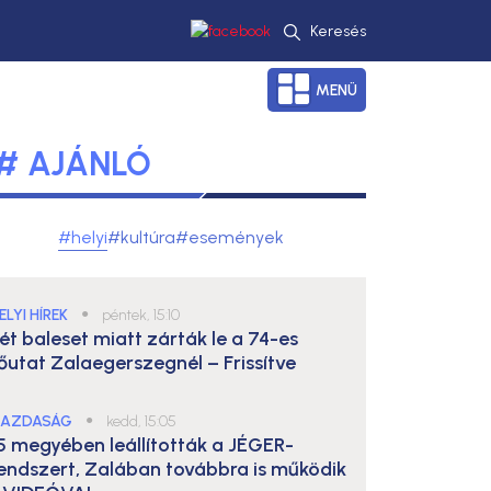
Keresés
MENÜ
# AJÁNLÓ
#helyi
#kultúra
#események
ELYI HÍREK
●
péntek, 15:10
ét baleset miatt zárták le a 74-es
őutat Zalaegerszegnél – Frissítve
AZDASÁG
●
kedd, 15:05
5 megyében leállították a JÉGER-
endszert, Zalában továbbra is működik