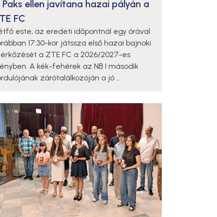
 Paks ellen javítana hazai pályán a
TE FC
étfő este, az eredeti időpontnál egy órával
orábban 17:30-kor játssza első hazai bajnoki
érkőzését a ZTE FC a 2026/2027-es
dényben. A kék-fehérek az NB I második
rdulójának zárótalálkozóján a jó ...