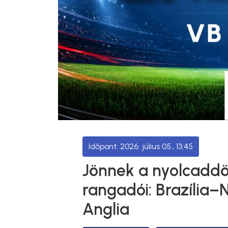
2026. július 05., 13:45
Jönnek a nyolcadd
rangadói: Brazília–
Anglia