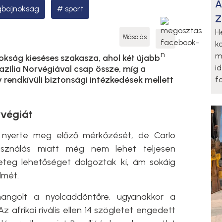
A
gbajnokság
sport
Z
H
Másolás
k
m
okság kieséses szakasza, ahol két újabb
i
azília Norvégiával csap össze, míg a
rendkívüli biztonsági intézkedések mellett
fo
rvégiát
e nyerte meg előző mérkőzését, de Carlo
használás miatt még nem lehet teljesen
eteg lehetőséget dolgoztak ki, ám sokáig
lmét.
hangolt a nyolcaddöntőre, ugyanakkor a
 afrikai rivális ellen 14 szögletet engedett