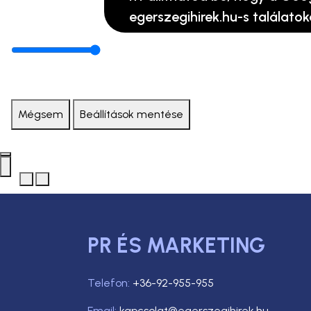
egerszegihirek.hu-s találatok
Mégsem
Beállítások mentése
PR ÉS MARKETING
Telefon:
+36-92-955-955
Email:
kapcsolat@egerszegihirek.hu