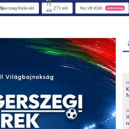
 Egerszeg Rádió élő
ZTV élő
Foci VB 2026
H
K
f
G
1
r