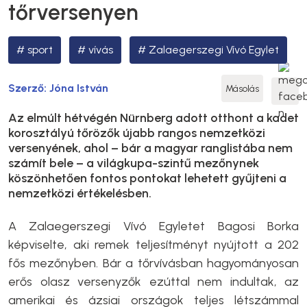
tőrversenyen
sport
vívás
Zalaegerszegi Vívó Egylet
Szerző:
Jóna István
Másolás
Az elmúlt hétvégén Nürnberg adott otthont a kadet
korosztályú tőrözők újabb rangos nemzetközi
versenyének, ahol – bár a magyar ranglistába nem
számít bele – a világkupa-szintű mezőnynek
köszönhetően fontos pontokat lehetett gyűjteni a
nemzetközi értékelésben.
A Zalaegerszegi Vívó Egyletet Bagosi Borka
képviselte, aki remek teljesítményt nyújtott a 202
fős mezőnyben. Bár a tőrvívásban hagyományosan
erős olasz versenyzők ezúttal nem indultak, az
amerikai és ázsiai országok teljes létszámmal