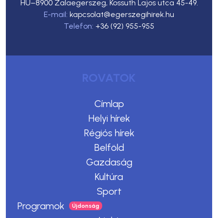
HU–8900 Zalaegerszeg, Kossuth Lajos utca 45-49.
E-mail:
kapcsolat@egerszegihirek.hu
Telefon:
+36 (92) 955-955
ROVATOK
Címlap
Helyi hírek
Régiós hírek
Belföld
Gazdaság
Kultúra
Sport
Programok