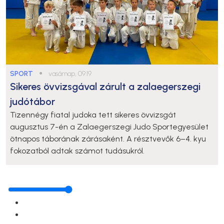
SPORT
●
vasárnap, 09:19
Sikeres övvizsgával zárult a zalaegerszegi
judótábor
Tizennégy fiatal judoka tett sikeres övvizsgát
augusztus 7-én a Zalaegerszegi Judo Sportegyesület
ötnapos táborának zárásaként. A résztvevők 6–4. kyu
fokozatból adtak számot tudásukról.