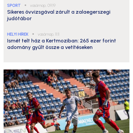
SPORT
●
vasárnap, 09:19
Sikeres övvizsgával zárult a zalaegerszegi
judótábor
HELYI HÍREK
●
vasárnap, 11:11
Ismét telt ház a Kertmoziban: 265 ezer forint
adomány gyűlt össze a vetítéseken