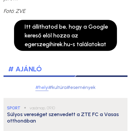
Fotó: ZVE
Itt állíthatod be, hogy a Google
kereső elöl hozza az
egerszegihirek.hu-s találatokat
# AJÁNLÓ
#helyi
#kultúra
#események
SPORT
●
vasárnap, 09:10
Súlyos vereséget szenvedett a ZTE FC a Vasas
otthonában