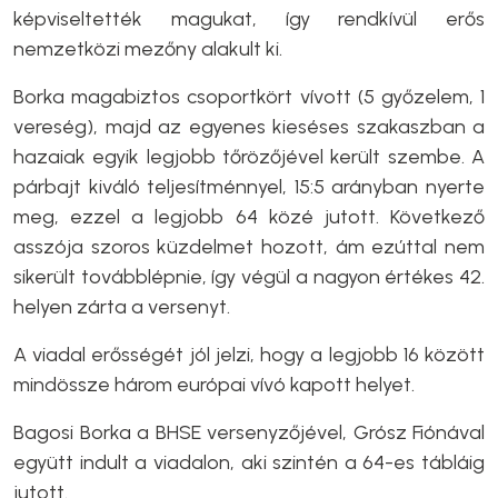
képviseltették magukat, így rendkívül erős
nemzetközi mezőny alakult ki.
Borka magabiztos csoportkört vívott (5 győzelem, 1
vereség), majd az egyenes kieséses szakaszban a
hazaiak egyik legjobb tőrözőjével került szembe. A
párbajt kiváló teljesítménnyel, 15:5 arányban nyerte
meg, ezzel a legjobb 64 közé jutott. Következő
asszója szoros küzdelmet hozott, ám ezúttal nem
sikerült továbblépnie, így végül a nagyon értékes 42.
helyen zárta a versenyt.
A viadal erősségét jól jelzi, hogy a legjobb 16 között
mindössze három európai vívó kapott helyet.
Bagosi Borka a BHSE versenyzőjével, Grósz Fiónával
együtt indult a viadalon, aki szintén a 64-es tábláig
jutott.