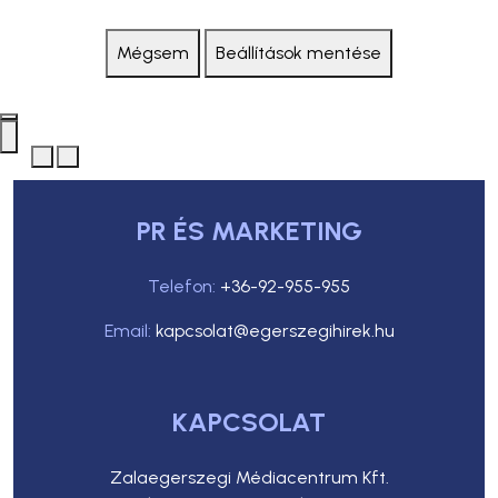
Mégsem
Beállítások mentése
PR ÉS MARKETING
Telefon:
+36-92-955-955
Email:
kapcsolat@egerszegihirek.hu
KAPCSOLAT
Zalaegerszegi Médiacentrum Kft.