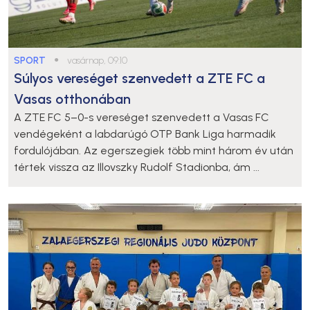
SPORT
●
vasárnap, 09:10
Súlyos vereséget szenvedett a ZTE FC a
Vasas otthonában
A ZTE FC 5–0-s vereséget szenvedett a Vasas FC
vendégeként a labdarúgó OTP Bank Liga harmadik
fordulójában. Az egerszegiek több mint három év után
tértek vissza az Illovszky Rudolf Stadionba, ám ...