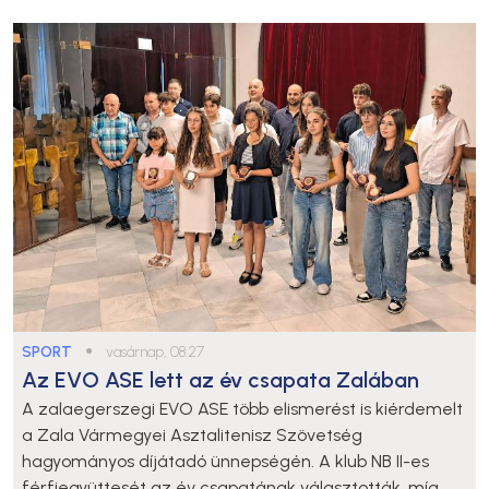
SPORT
●
vasárnap, 08:27
Az EVO ASE lett az év csapata Zalában
A zalaegerszegi EVO ASE több elismerést is kiérdemelt
a Zala Vármegyei Asztalitenisz Szövetség
hagyományos díjátadó ünnepségén. A klub NB II-es
férfiegyüttesét az év csapatának választották, míg