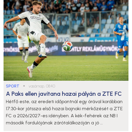
SPORT
●
vasárnap, 08:40
A Paks ellen javítana hazai pályán a ZTE FC
Hétfő este, az eredeti időpontnál egy órával korábban
17:30-kor játssza első hazai bajnoki mérkőzését a ZTE
FC a 2026/2027-es idényben. A kék-fehérek az NB I
második fordulójának zárótalálkozóján a jó ...