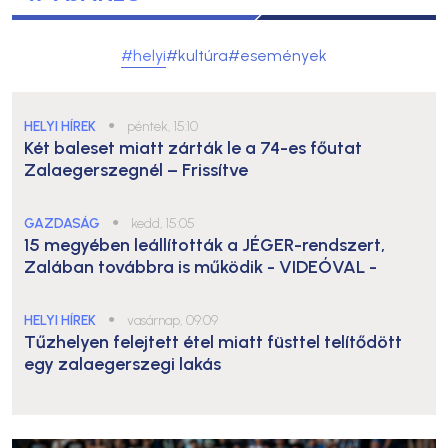
#helyi
#kultúra
#események
HELYI HÍREK
●
péntek, 15:10
Két baleset miatt zárták le a 74-es főutat
Zalaegerszegnél – Frissítve
GAZDASÁG
●
kedd, 15:05
15 megyében leállították a JÉGER-rendszert,
Zalában továbbra is működik
- VIDEÓVAL -
HELYI HÍREK
●
vasárnap, 09:09
Tűzhelyen felejtett étel miatt füsttel telítődött
egy zalaegerszegi lakás