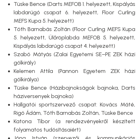
Tüske Bence (Darts MEFOB 1. helyezett, Kispályás
labdarúgó csapat 6. helyezett, Floor Curling
MEFS Kupa 5. helyezett)
Tóth Barnabás Zoltán (Floor Curling MEFS Kupa
5. helyezett, Ülőröplabda MEFOB 5. helyezett,
Kispályás labdarúgó csapat 4. helyezett)
Szabó Mátyás (Zalai Egyetemi SE–PE ZEK házi
gólkirály)
Kelemen Attila (Pannon Egyetem ZEK házi
gólkirálya)
Tüske Bence (Házibajnokságok bajnoka, Darts
háziversenyek bajnoka)
Hallgatói sportszervező csapat: Kovács Máté,
Rigó Ádám, Tóth Barnabás Zoltán, Tüske Bence
Katona Tibor (a rendezvényekről készített
folyamatos tudósításaiért)
Jóna István (szervezői és kommunikációs