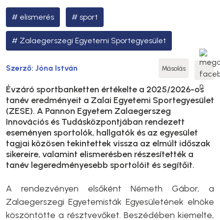
elismerés
sport
Zalaegerszegi Egyetemi Sportegyesület
Szerző:
Jóna István
Másolás
Évzáró sportbanketten értékelte a 2025/2026-os
tanév eredményeit a Zalai Egyetemi Sportegyesület
(ZESE). A Pannon Egyetem Zalaegerszeg
Innovációs és Tudásközpontjában rendezett
eseményen sportolók, hallgatók és az egyesület
tagjai közösen tekintettek vissza az elmúlt időszak
sikereire, valamint elismerésben részesítették a
tanév legeredményesebb sportolóit és segítőit.
A rendezvényen elsőként Németh Gábor, a
Zalaegerszegi Egyetemisták Egyesületének elnöke
köszöntötte a résztvevőket. Beszédében kiemelte,