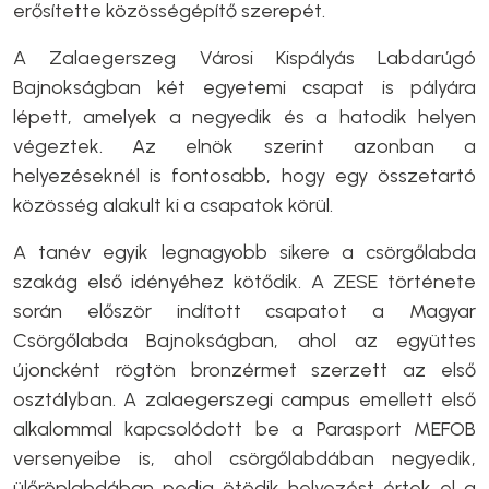
erősítette közösségépítő szerepét.
A Zalaegerszeg Városi Kispályás Labdarúgó
Bajnokságban két egyetemi csapat is pályára
lépett, amelyek a negyedik és a hatodik helyen
végeztek. Az elnök szerint azonban a
helyezéseknél is fontosabb, hogy egy összetartó
közösség alakult ki a csapatok körül.
A tanév egyik legnagyobb sikere a csörgőlabda
szakág első idényéhez kötődik. A ZESE története
során először indított csapatot a Magyar
Csörgőlabda Bajnokságban, ahol az együttes
újoncként rögtön bronzérmet szerzett az első
osztályban. A zalaegerszegi campus emellett első
alkalommal kapcsolódott be a Parasport MEFOB
versenyeibe is, ahol csörgőlabdában negyedik,
ülőröplabdában pedig ötödik helyezést értek el a