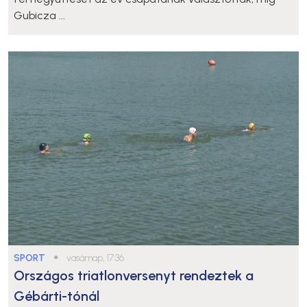
Gubicza ...
SPORT
●
vasárnap, 17:36
Országos triatlonversenyt rendeztek a
Gébárti-tónál