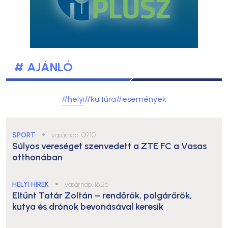
# AJÁNLÓ
#helyi
#kultúra
#események
SPORT
●
vasárnap, 09:10
Súlyos vereséget szenvedett a ZTE FC a Vasas
otthonában
HELYI HÍREK
●
vasárnap, 16:26
Eltűnt Tatár Zoltán – rendőrök, polgárőrök,
kutya és drónok bevonásával keresik