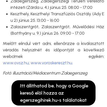
Zalaegerszeg, Zalaegerszegi Területi Vérellátó
intézeti (Zárda u. 4.) június 25. 08:00 - 17:00
Keszthely, Keszthelyi Transzfúziós Osztály. (Ady E
u 2) június 25. 13:00 - 16:00
Zalaszentgrót, Zalaszentgrót, Művelődési Ház
(Batthyány u. 9.) június 26. 09:00 - 17:00
Mielőtt elindul vért adni, ellenőrizze a kiválasztott
véradás helyszínét és időpontját a következő
webcímek egyikén:
www.ovsz.hu
;
www.voroskereszt.hu
.
Fotó: illusztráció/Médiacentrum Zalaegerszeg
Itt állíthatod be, hogy a Google
kereső elöl hozza az
egerszegihirek.hu-s találatokat