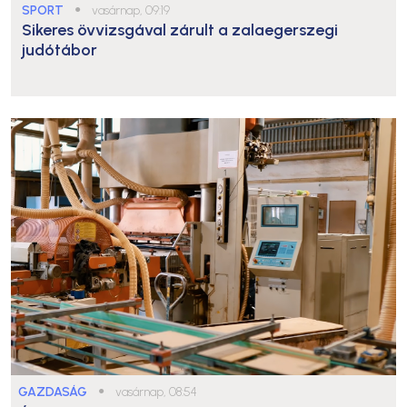
SPORT
●
vasárnap, 09:19
Sikeres övvizsgával zárult a zalaegerszegi
judótábor
GAZDASÁG
●
vasárnap, 08:54