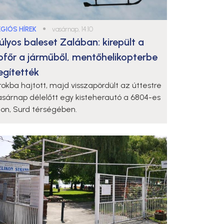
ÉGIÓS HÍREK
●
vasárnap, 14:10
úlyos baleset Zalában: kirepült a
ofőr a járműből, mentőhelikopterbe
egítették
rokba hajtott, majd visszapördült az úttestre
asárnap délelőtt egy kisteherautó a 6804-es
ton, Surd térségében.