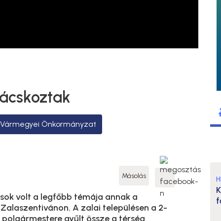
ácskoztak
 Vármegyei Önkormányzat
Másolás
H
K
sok volt a legfőbb témája annak a
f
Zalaszentivánon. A zalai településen a 2-
 polgármestere gyűlt össze a térség