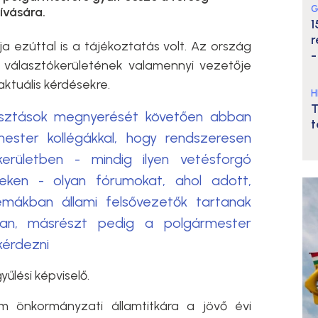
G
ívására.
1
r
a ezúttal is a tájékoztatás volt. Az ország
-
ó választókerületének valamennyi vezetője
ktuális kérdésekre.
H
T
lasztások megnyerését követően abban
t
ester kollégákkal, hogy rendszeresen
kerületben - mindig ilyen vetésforgó
íneken - olyan fórumokat, ahol adott,
émákban állami felsővezetők tartanak
an, másrészt pedig a polgármester
kérdezni
űlési képviselő.
um önkormányzati államtitkára a jövő évi