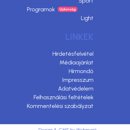
Sport
Programok
Light
LINKEK
Hirdetésfelvétel
Médiaajánlat
Hírmondó
Impresszum
Adatvédelem
Felhasználási feltételek
Kommentelési szabályzat
Design & CMS by Webmark