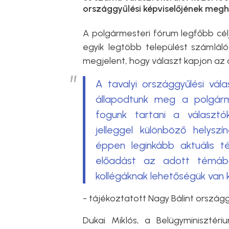
országgyűlési képviselőjének megh
A polgármesteri fórum legfőbb célj
egyik legtöbb települést számlál
megjelent, hogy választ kapjon az a
A tavalyi országgyűlési vá
állapodtunk meg a polgárm
fogunk tartani a választó
jelleggel különböző helysz
éppen leginkább aktuális t
előadást az adott témáb
kollégáknak lehetőségük van 
- tájékoztatott Nagy Bálint országgy
Dukai Miklós, a Belügyminisztéri