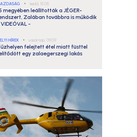
AZDASÁG
●
kedd, 15:05
5 megyében leállították a JÉGER-
endszert, Zalában továbbra is működik
 VIDEÓVAL -
ELYI HÍREK
●
vasárnap, 09:09
űzhelyen felejtett étel miatt füsttel
elítődött egy zalaegerszegi lakás