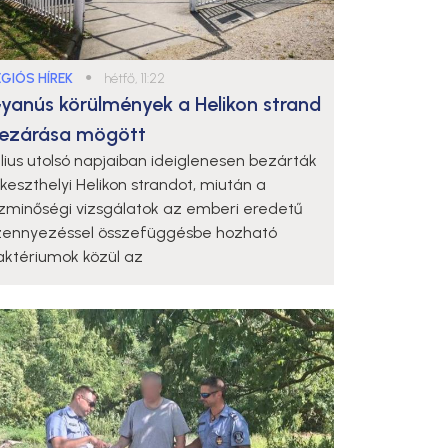
ÉGIÓS HÍREK
●
hétfő, 11:22
yanús körülmények a Helikon strand
ezárása mögött
úlius utolsó napjaiban ideiglenesen bezárták
 keszthelyi Helikon strandot, miután a
ízminőségi vizsgálatok az emberi eredetű
zennyezéssel összefüggésbe hozható
aktériumok közül az