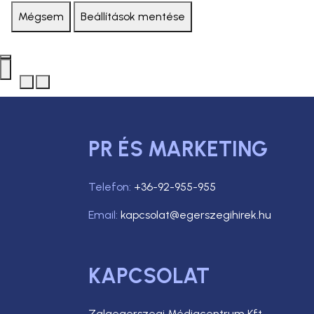
Mégsem
Beállítások mentése
PR ÉS MARKETING
Telefon:
+36-92-955-955
Email:
kapcsolat@egerszegihirek.hu
KAPCSOLAT
Zalaegerszegi Médiacentrum Kft.