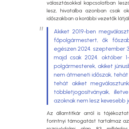
választásokkal kapcsolatban lesz
lesz, hivatalba azonban csak ok
időszakban a korábbi vezetők látjá
Akiket 2019-ben megválaszto
főpolgármestert, ők főszab
egészen 2024. szeptember 30-
majd csak 2024. október 1-
polgármesterek, akiket júniu
nem átmeneti időszak, tehát 
tehát akiket megválasztunk
többletjogosítványaik, ille
azoknak nem lesz kevesebb j
Az államtitkár arról is tájékozta
forintnyi támogatást tartalmaz az
rezsivédelmi alap 83 milliárdo