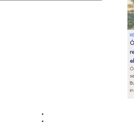
R
Ó
r
e
Ó
se
B
i