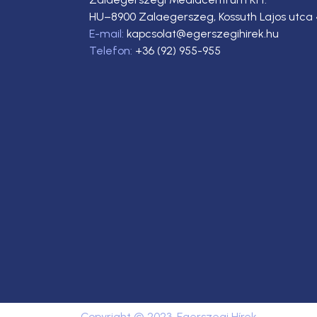
HU–8900 Zalaegerszeg, Kossuth Lajos utca 
E-mail:
kapcsolat@egerszegihirek.hu
Telefon:
+36 (92) 955-955
Copyright © 2023. Egerszegi Hírek