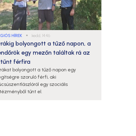
ÉGIÓS HÍREK
●
kedd, 14:46
rákig bolyongott a tűző napon, a
endőrök egy mezőn találtak rá az
ltűnt férfira
rákat bolyongott a tűző napon egy
gítségre szoruló férfi, aki
úcsúszentlászlóról egy szociális
ntézményből tűnt el.