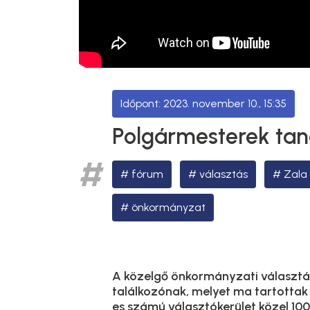
2023. november 10., 15:35
Polgármesterek tan
fórum
választás
Zala
önkormányzat
A közelgő önkormányzati választá
találkozónak, melyet ma tartottak 
es számú választókerület közel 100