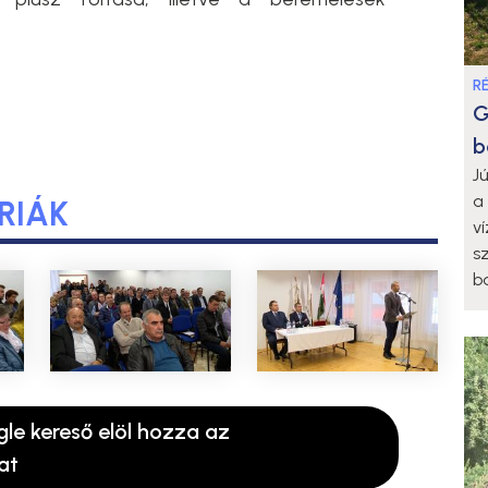
R
G
b
J
a
RIÁK
v
s
b
gle kereső elöl hozza az
at