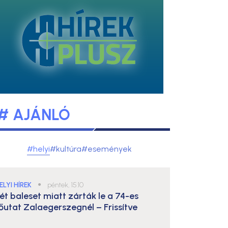
# AJÁNLÓ
#helyi
#kultúra
#események
ELYI HÍREK
●
péntek, 15:10
ét baleset miatt zárták le a 74-es
őutat Zalaegerszegnél – Frissítve