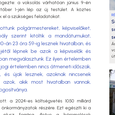
ögezte: a voksolás várhatóan június 9-én
tóber 1-jén lép az új testület. A köztes
R
k el a szükséges feladatokat.
S
ttunk polgármestereket, képviselőket,
s
ály szerint kitöltik a mandátumukat,
s
án 23 óra 59-ig lesznek hivatalban, és
Á
v
jétől lépnek be azok a képviselők és
ú
sban megválasztunk. Ez ilyen értelemben
jogi értelemben nincs átmeneti időszak,
, és újak lesznek, azoknak nincsenek
tve azok, akik most hivatalban vannak,
ogosítványa.
tott: a 2024-es költségvetés 1050 milliárd
 önkormányzatok részére. Ezt egészíti ki a
s plusz forrása, illetve a béremelések