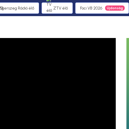
 Egerszeg Rádió élő
ZTV élő
Foci VB 2026