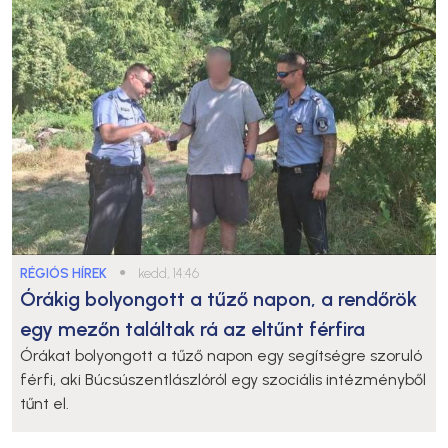
RÉGIÓS HÍREK
●
kedd, 14:46
Órákig bolyongott a tűző napon, a rendőrök
egy mezőn találtak rá az eltűnt férfira
Órákat bolyongott a tűző napon egy segítségre szoruló
férfi, aki Búcsúszentlászlóról egy szociális intézményből
tűnt el.