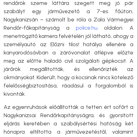
rendőrök szeme láttára szegett meg jó pár
szabályt egy járművezető a 7-es főúton,
Nagykanizsán – számolt be róla a Zala Vármegyei
Rendőr-főkapitányság a
police.hu
oldalon. A
menetrögzítő kamera felvételén jól látható, ahogy a
személyautó az Előzni tilos! hatálya ellenére a
kanyarodósávban a záróvonalat átlépve előzte
meg az előtte haladó civil szolgálati gépkocsit. A
járőrök megállították, és ellenőrizték az
okmányokat. Kiderült, hogy a kocsinak nincs kötelező
felelősségbiztosítása, ráadásul a forgalomból is
kivonták.
Az egyenruhások előállították a tetten ért sofőrt a
Nagykanizsai Rendőrkapitányságra, és gyorsított
eljárás keretében a szabálysértési hatóság két
hónapra eltiltotta a járművezetéstől, valamint