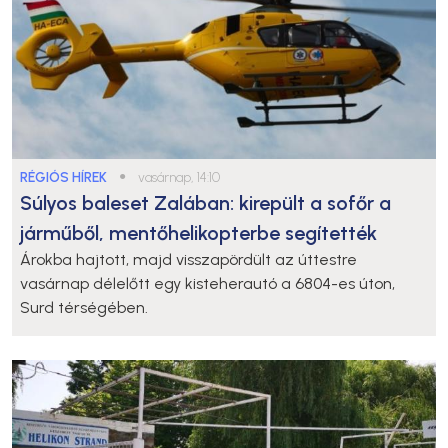
RÉGIÓS HÍREK
●
vasárnap, 14:10
Súlyos baleset Zalában: kirepült a sofőr a
járműből, mentőhelikopterbe segítették
Árokba hajtott, majd visszapördült az úttestre
vasárnap délelőtt egy kisteherautó a 6804-es úton,
Surd térségében.