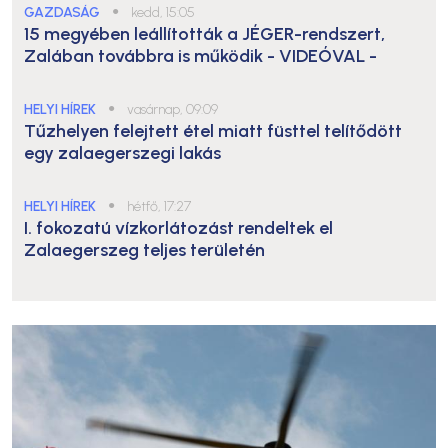
GAZDASÁG
●
kedd, 15:05
15 megyében leállították a JÉGER-rendszert,
Zalában továbbra is működik
- VIDEÓVAL -
HELYI HÍREK
●
vasárnap, 09:09
Tűzhelyen felejtett étel miatt füsttel telítődött
egy zalaegerszegi lakás
HELYI HÍREK
●
hétfő, 17:27
I. fokozatú vízkorlátozást rendeltek el
Zalaegerszeg teljes területén