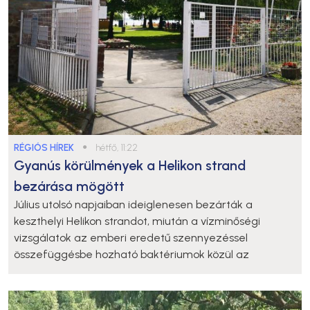
RÉGIÓS HÍREK
●
hétfő, 11:22
Gyanús körülmények a Helikon strand
bezárása mögött
Július utolsó napjaiban ideiglenesen bezárták a
keszthelyi Helikon strandot, miután a vízminőségi
vizsgálatok az emberi eredetű szennyezéssel
összefüggésbe hozható baktériumok közül az