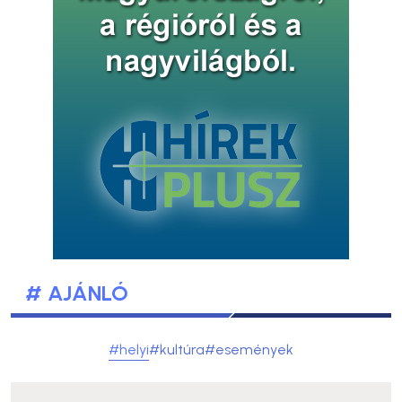
# AJÁNLÓ
#helyi
#kultúra
#események