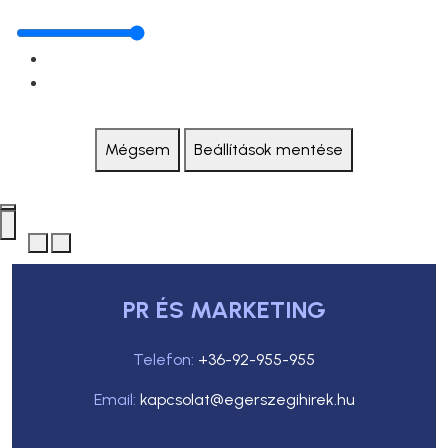
Mégsem
Beállítások mentése
PR ÉS MARKETING
Telefon:
+36-92-955-955
Email:
kapcsolat@egerszegihirek.hu