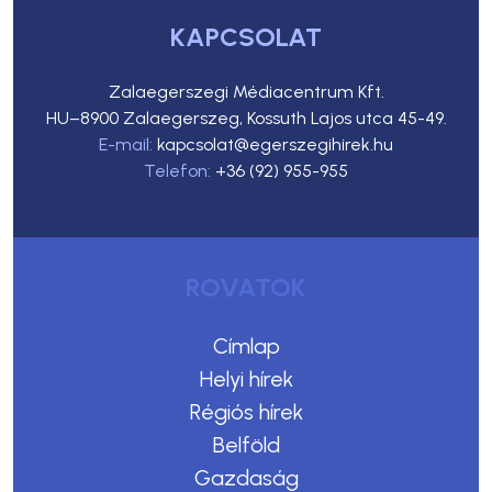
KAPCSOLAT
Zalaegerszegi Médiacentrum Kft.
HU–8900 Zalaegerszeg, Kossuth Lajos utca 45-49.
E-mail:
kapcsolat@egerszegihirek.hu
Telefon:
+36 (92) 955-955
ROVATOK
Címlap
Helyi hírek
Régiós hírek
Belföld
Gazdaság