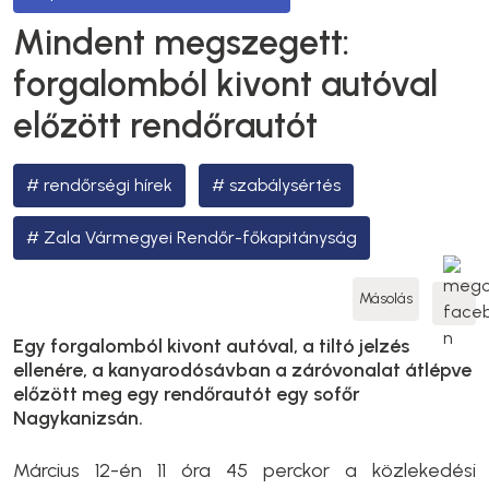
Mindent megszegett:
forgalomból kivont autóval
előzött rendőrautót
rendőrségi hírek
szabálysértés
Zala Vármegyei Rendőr-főkapitányság
Másolás
Egy forgalomból kivont autóval, a tiltó jelzés
ellenére, a kanyarodósávban a záróvonalat átlépve
előzött meg egy rendőrautót egy sofőr
Nagykanizsán.
Március 12-én 11 óra 45 perckor a közlekedési