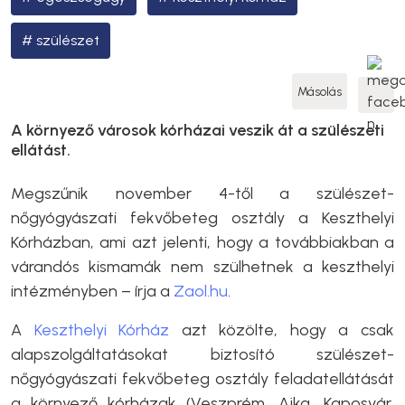
szülészet
Másolás
A környező városok kórházai veszik át a szülészeti
ellátást.
Megszűnik november 4-től a szülészet-
nőgyógyászati fekvőbeteg osztály a Keszthelyi
Kórházban, ami azt jelenti, hogy a továbbiakban a
várandós kismamák nem szülhetnek a keszthelyi
intézményben – írja a
Zaol.hu
.
A
Keszthelyi Kórház
azt közölte, hogy a csak
alapszolgáltatásokat biztosító szülészet-
nőgyógyászati fekvőbeteg osztály feladatellátását
a környező kórházak (Veszprém, Ajka, Kaposvár,