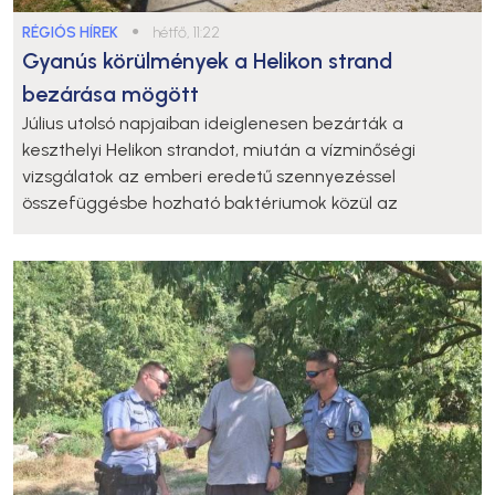
RÉGIÓS HÍREK
●
hétfő, 11:22
Gyanús körülmények a Helikon strand
bezárása mögött
Július utolsó napjaiban ideiglenesen bezárták a
keszthelyi Helikon strandot, miután a vízminőségi
vizsgálatok az emberi eredetű szennyezéssel
összefüggésbe hozható baktériumok közül az