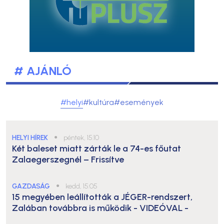
# AJÁNLÓ
#helyi
#kultúra
#események
HELYI HÍREK
●
péntek, 15:10
Két baleset miatt zárták le a 74-es főutat
Zalaegerszegnél – Frissítve
GAZDASÁG
●
kedd, 15:05
15 megyében leállították a JÉGER-rendszert,
Zalában továbbra is működik
- VIDEÓVAL -