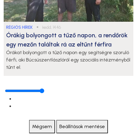
RÉGIÓS HÍREK
●
kedd, 14:46
Órákig bolyongott a tűző napon, a rendőrök
egy mezőn találtak rá az eltűnt férfira
Órákat bolyongott a tűző napon egy segítségre szoruló
férfi, aki Búcsúszentlászlóról egy szociális intézményből
tűnt el.
Mégsem
Beállítások mentése