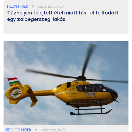
HELYI HÍREK
●
vasárnap, 09:09
Tűzhelyen felejtett étel miatt füsttel telítődött
egy zalaegerszegi lakás
RÉGIÓS HÍREK
●
vasárnap, 14:10