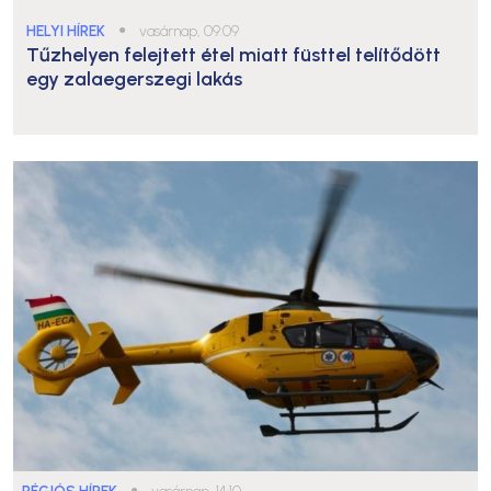
HELYI HÍREK
●
vasárnap, 09:09
Tűzhelyen felejtett étel miatt füsttel telítődött
egy zalaegerszegi lakás
●