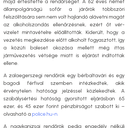
majd értesítette a rendőrséget. A 62 éves német
állampolgárságú sofőr a járőrök többszöri
felszólítására sem nem volt hajlandó alávetni magát
az alkoholszondás ellenőrzésnek, ezért őt vér-
vizelet mintavételre előállították. Kiderült, hogy a
vezetés megkezdése előtt alkoholt fogyasztott, így
a közúti baleset okozása mellett még ittas
járművezetés vétsége miatt is eljárást indítottak
ellene.
A zalaegerszegi rendőrök egy bérbaltavári és egy
bagodi férfival szemben intézkedtek, akik
érvénytelen hatósági jelzéssel közlekedtek. A
szabálysértési hatóság gyorsított eljárásban 65
ezer, és 45 ezer forint pénzbírságot szabott ki –
olvasható a
police.hu-n.
A nagykanizsai rendőrök pedig engedély nélküli