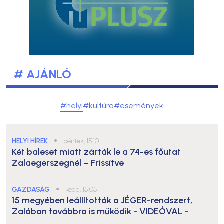
# AJÁNLÓ
#helyi
#kultúra
#események
HELYI HÍREK
●
péntek, 15:10
Két baleset miatt zárták le a 74-es főutat
Zalaegerszegnél – Frissítve
GAZDASÁG
●
kedd, 15:05
15 megyében leállították a JÉGER-rendszert,
Zalában továbbra is működik
- VIDEÓVAL -