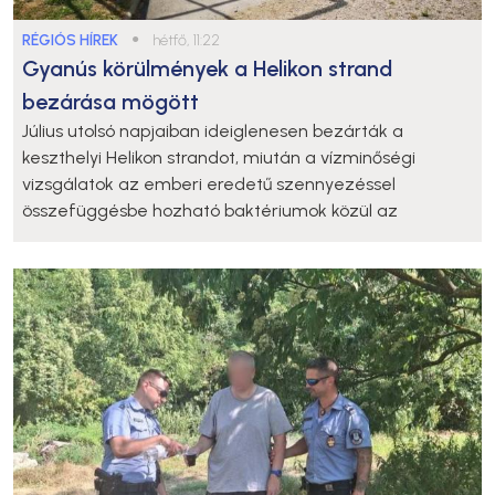
RÉGIÓS HÍREK
●
hétfő, 11:22
Gyanús körülmények a Helikon strand
bezárása mögött
Július utolsó napjaiban ideiglenesen bezárták a
keszthelyi Helikon strandot, miután a vízminőségi
vizsgálatok az emberi eredetű szennyezéssel
összefüggésbe hozható baktériumok közül az