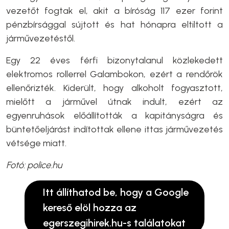
vezetőt fogtak el, akit a bíróság 117 ezer forint
pénzbírsággal sújtott és hat hónapra eltiltott a
járművezetéstől.
Egy 22 éves férfi bizonytalanul közlekedett
elektromos rollerrel Galambokon, ezért a rendőrök
ellenőrizték. Kiderült, hogy alkoholt fogyasztott,
mielőtt a járművel útnak indult, ezért az
egyenruhások előállították a kapitányságra és
büntetőeljárást indítottak ellene ittas járművezetés
vétsége miatt.
Fotó: police.hu
Itt állíthatod be, hogy a Google
kereső elöl hozza az
egerszegihirek.hu-s találatokat