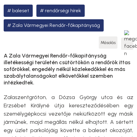
baleset
rendőrségi hírek
Zala Vármegyei Rendőr-főkapitányság
Másolás
A Zala Vármegyei Rendőr-főkapitányság
illetékességi területén csütörtökön a rendőrök ittas
sofőrökkel, engedély nélkül közlekedőkkel és más
szabálytalanságokat elkövetőkkel szemben
intézkedtek.
Zalaszentgróton, a Dózsa György utca és az
Erzsébet Királyné útja kereszteződésében egy
személygépkocsi vezetője nekiütközött egy másik
járműnek, majd megállás nélkül elhajtott. A sértett
egy üzlet parkolójáig követte a baleset okozóját,