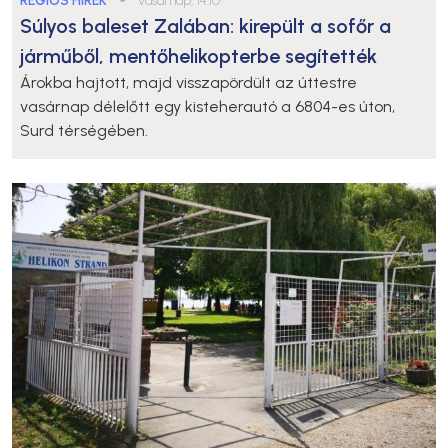
RÉGIÓS HÍREK
vasárnap, 14:10
Súlyos baleset Zalában: kirepült a sofőr a
járműből, mentőhelikopterbe segítették
Árokba hajtott, majd visszapördült az úttestre
vasárnap délelőtt egy kisteherautó a 6804-es úton,
Surd térségében.