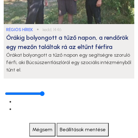
RÉGIÓS HÍREK
●
kedd, 14:46
Órákig bolyongott a tűző napon, a rendőrök
egy mezőn találtak rá az eltűnt férfira
Órákat bolyongott a tűző napon egy segítségre szoruló
férfi, aki Búcsúszentlászlóról egy szociális intézményből
tűnt el.
Mégsem
Beállítások mentése