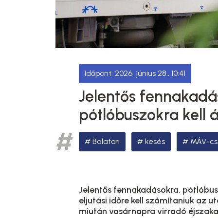
2026. június 28., 10:41
Jelentős fennakadá
pótlóbuszokra kell á
Balaton
késés
MÁV-cs
Jelentős fennakadásokra, pótlóbu
eljutási időre kell számítaniuk az 
miután vasárnapra virradó éjszak