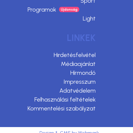
Sport
Programok
Light
LINKEK
Hirdetésfelvétel
Médiaajánlat
Hírmondó
Impresszum
Adatvédelem
Felhasználási feltételek
Kommentelési szabályzat
Design & CMS by Webmark