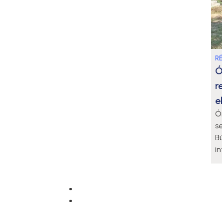
R
Ó
r
e
Ó
se
B
i