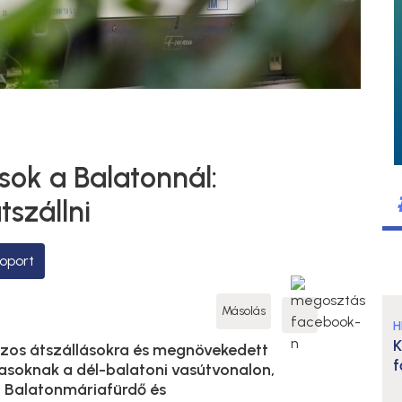
sok a Balatonnál:
tszállni
oport
Másolás
H
K
szos átszállásokra és megnövekedett
f
utasoknak a dél-balatoni vasútvonalon,
a Balatonmáriafürdő és