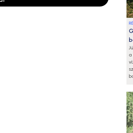
R
G
b
J
a
v
s
b