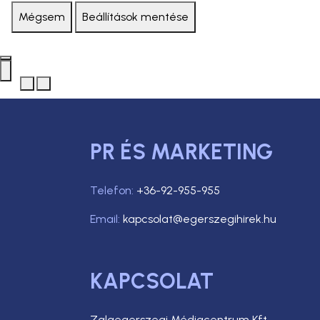
Mégsem
Beállítások mentése
PR ÉS MARKETING
Telefon:
+36-92-955-955
Email:
kapcsolat@egerszegihirek.hu
KAPCSOLAT
Zalaegerszegi Médiacentrum Kft.