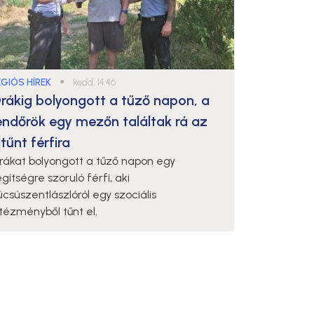
ÉGIÓS HÍREK
●
kedd, 14:46
rákig bolyongott a tűző napon, a
endőrök egy mezőn találtak rá az
ltűnt férfira
rákat bolyongott a tűző napon egy
gítségre szoruló férfi, aki
úcsúszentlászlóról egy szociális
ntézményből tűnt el.