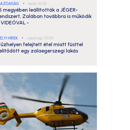
AZDASÁG
●
kedd, 15:05
5 megyében leállították a JÉGER-
endszert, Zalában továbbra is működik
 VIDEÓVAL -
ELYI HÍREK
●
vasárnap, 09:09
űzhelyen felejtett étel miatt füsttel
elítődött egy zalaegerszegi lakás