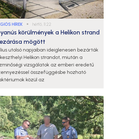
ÉGIÓS HÍREK
●
hétfő, 11:22
yanús körülmények a Helikon strand
ezárása mögött
úlius utolsó napjaiban ideiglenesen bezárták
 keszthelyi Helikon strandot, miután a
ízminőségi vizsgálatok az emberi eredetű
zennyezéssel összefüggésbe hozható
aktériumok közül az