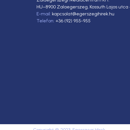
HU–8900 Zalaegerszeg, Kossuth Lajos utca 
E-mail:
kapcsolat@egerszegihirek.hu
Telefon:
+36 (92) 955-955
Copyright © 2023. Egerszegi Hírek