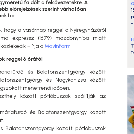
yméretű fa dőlt a felsővezetékre. A
G
sebb előrejelzések szerint várhatóan
1
nek be.
r
-
, hogy a vasárnap reggel a Nyíregyházáról
oráma expressz (1679) mozdonyhiba miatt
H
T
közlekedik – írja a
Mávinform.
t
k reggel 6 órától
áriafürdő és Balatonszentgyörgy között
latonszentgyörgy és Nagykanizsa között
gszokott menetrendi időben.
zthely között pótlóbuszok szállítják az
onmáriafürdő és Balatonszentgyörgy között
t.
és Balatonszentgyörgy között pótlóbuszok