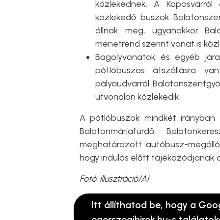
közlekednek. A Kaposvárról 
közlekedő buszok Balatonszent
állnak meg, ugyanakkor Bala
menetrend szerint vonat is közl
Bagolyvonatok és egyéb jára
pótlóbuszos átszállásra v
pályaudvarról Balatonszentgyö
útvonalon közlekedik.
A pótlóbuszok mindkét irányban é
Balatonmáriafürdő, Balatonkere
meghatározott autóbusz-megállóhe
hogy indulás előtt tájékozódjanak a
Fotó: illusztráció/AI
Itt állíthatod be, hogy a Goo
egerszegihirek.hu-s találatok