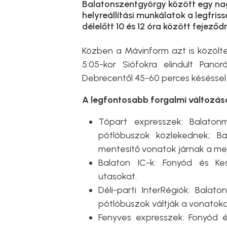
Balatonszentgyörgy között egy nag
helyreállítási munkálatok a legfris
délelőtt 10 és 12 óra között fejeződ
Közben a Mávinform azt is közölte
5:05-kor Siófokra elindult Pan
Debrecentől 45-60 perces késéssel 
A legfontosabb forgalmi változáso
Tópart expresszek: Balatonm
pótlóbuszok közlekednek; Ba
mentesítő vonatok járnak a me
Balaton IC-k: Fonyód és Kes
utasokat.
Déli-parti InterRégiók: Balat
pótlóbuszok váltják a vonatoka
Fenyves expresszek: Fonyód 