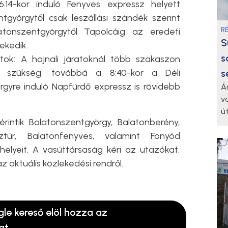
6:14-kor induló Fenyves expressz helyett
györgytől csak leszállási szándék szerint
R
tonszentgyörgytől Tapolcáig az eredeti
S
ekedik.
s
tok: A hajnali járatoknál több szakaszon
s
an szükség, továbbá a 8:40-kor a Déli
rgyre induló Napfürdő expressz is rövidebb
Á
v
ú
rintik Balatonszentgyörgy, Balatonberény,
sztúr, Balatonfenyves, valamint Fonyód
lyeit. A vasúttársaság kéri az utazókat,
z aktuális közlekedési rendről.
gle kereső elöl hozza az
at