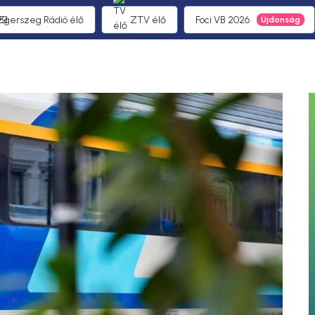
 Egerszeg Rádió élő
ZTV élő
Foci VB 2026