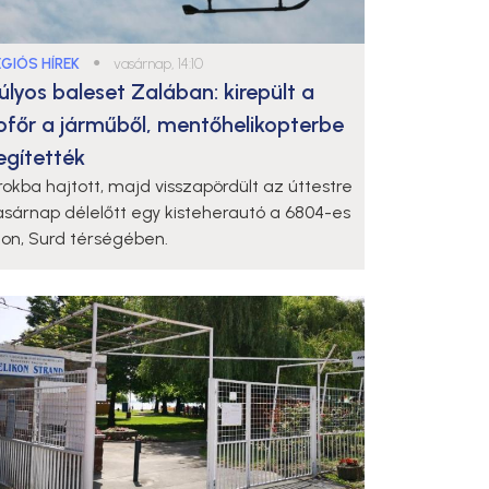
ÉGIÓS HÍREK
●
vasárnap, 14:10
úlyos baleset Zalában: kirepült a
ofőr a járműből, mentőhelikopterbe
egítették
rokba hajtott, majd visszapördült az úttestre
asárnap délelőtt egy kisteherautó a 6804-es
ton, Surd térségében.