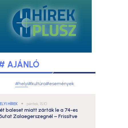
# AJÁNLÓ
#helyi
#kultúra
#események
ELYI HÍREK
●
péntek, 15:10
ét baleset miatt zárták le a 74-es
őutat Zalaegerszegnél – Frissítve