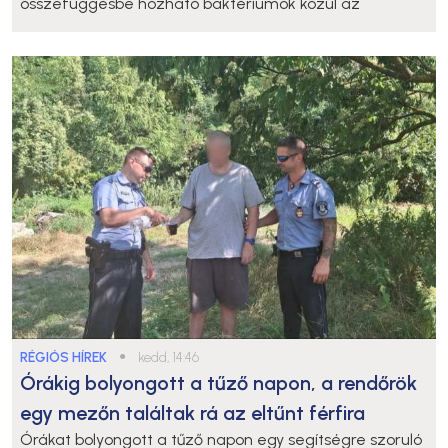
összefüggésbe hozható baktériumok közül az
RÉGIÓS HÍREK
●
kedd, 14:46
Órákig bolyongott a tűző napon, a rendőrök
egy mezőn találtak rá az eltűnt férfira
Órákat bolyongott a tűző napon egy segítségre szoruló