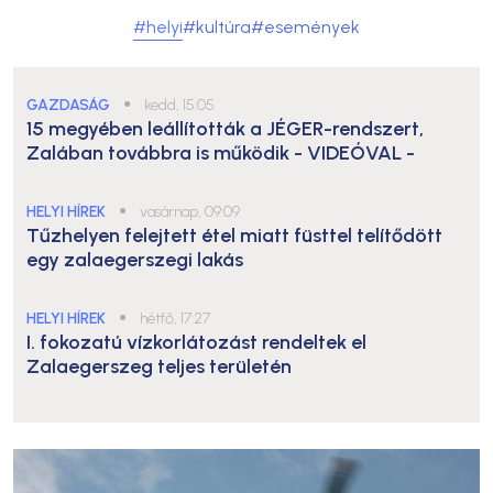
#helyi
#kultúra
#események
GAZDASÁG
●
kedd, 15:05
15 megyében leállították a JÉGER-rendszert,
Zalában továbbra is működik
- VIDEÓVAL -
HELYI HÍREK
●
vasárnap, 09:09
Tűzhelyen felejtett étel miatt füsttel telítődött
egy zalaegerszegi lakás
HELYI HÍREK
●
hétfő, 17:27
I. fokozatú vízkorlátozást rendeltek el
Zalaegerszeg teljes területén