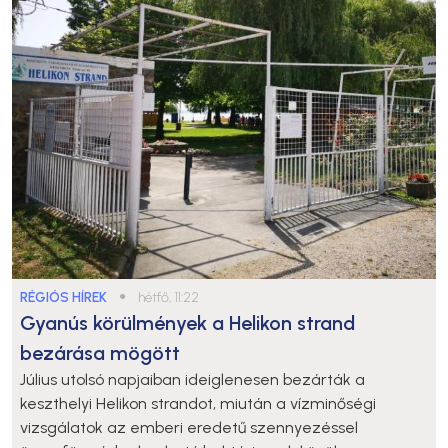
RÉGIÓS HÍREK
●
hétfő, 11:22
Gyanús körülmények a Helikon strand
bezárása mögött
Július utolsó napjaiban ideiglenesen bezárták a
keszthelyi Helikon strandot, miután a vízminőségi
vizsgálatok az emberi eredetű szennyezéssel