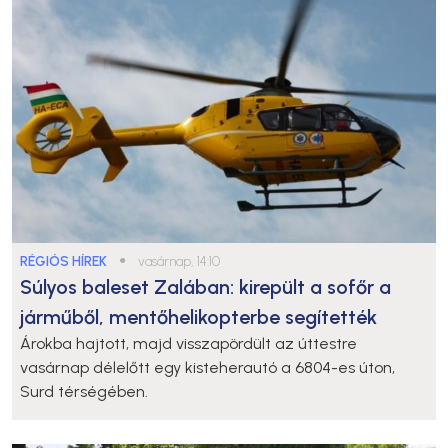
RÉGIÓS HÍREK
●
vasárnap, 14:10
Súlyos baleset Zalában: kirepült a sofőr a
járműből, mentőhelikopterbe segítették
Árokba hajtott, majd visszapördült az úttestre
vasárnap délelőtt egy kisteherautó a 6804-es úton,
Surd térségében.