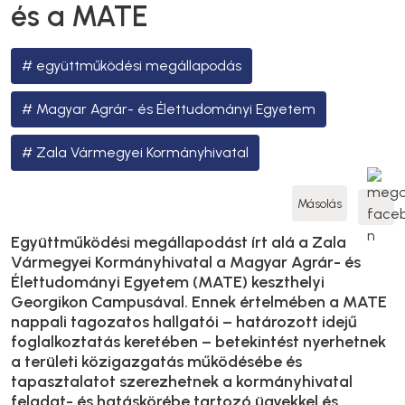
és a MATE
együttműködési megállapodás
Magyar Agrár- és Élettudományi Egyetem
Zala Vármegyei Kormányhivatal
Másolás
Együttműködési megállapodást írt alá a Zala
Vármegyei Kormányhivatal a Magyar Agrár- és
Élettudományi Egyetem (MATE) keszthelyi
Georgikon Campusával. Ennek értelmében a MATE
nappali tagozatos hallgatói – határozott idejű
foglalkoztatás keretében – betekintést nyerhetnek
a területi közigazgatás működésébe és
tapasztalatot szerezhetnek a kormányhivatal
feladat- és hatáskörébe tartozó ügyekkel és