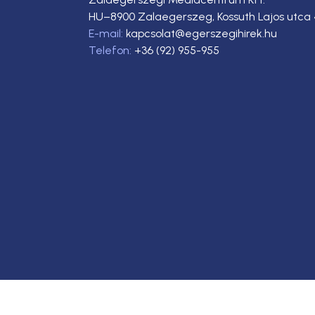
HU–8900 Zalaegerszeg, Kossuth Lajos utca 
E-mail:
kapcsolat@egerszegihirek.hu
Telefon:
+36 (92) 955-955
Copyright © 2023. Egerszegi Hírek