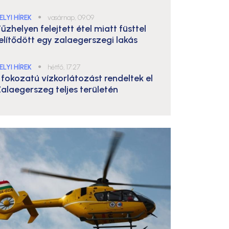
ELYI HÍREK
●
vasárnap, 09:09
űzhelyen felejtett étel miatt füsttel
elítődött egy zalaegerszegi lakás
ELYI HÍREK
●
hétfő, 17:27
. fokozatú vízkorlátozást rendeltek el
alaegerszeg teljes területén