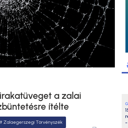
irakatüveget a zalai
zbüntetésre ítélte
G
1
r
Zalaegerszegi Törvényszék
-