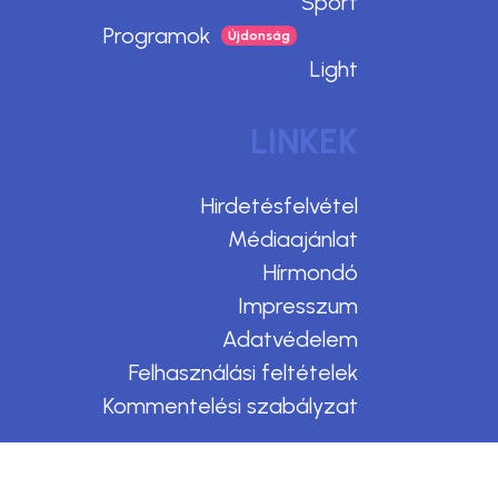
Sport
Programok
Light
LINKEK
Hirdetésfelvétel
Médiaajánlat
Hírmondó
Impresszum
Adatvédelem
Felhasználási feltételek
Kommentelési szabályzat
Design & CMS by Webmark