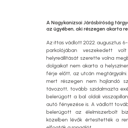
A Nagykanizsai Járásbíróság tárgy
az ügyében, aki részegen akarta re
Az ittas vádlott 2022. augusztus 6
parkolójában veszekedett volt
helyreállítását szerette volna me
dolgaikat nem akarta a helyszínen
férje előtt, az utcán megtárgyalni.
mert részegen nem hajlandó sz
távozott, tovább szidalmazta exét
belerúgott a bal oldali visszapil
autó fényezése is. A vádlott továb
belerúgott az élelmiszerbolt bi
közelben lévők értesítették a r
elfogták a rongálót.