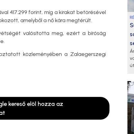
al 417.299 forint, míg a kirakat betörésével
R
 okozott, amelyből a nő kára megtérült.
S
vétségét valósította meg, ezért a bíróság
s
te.
s
Á
koztatott közleményében a Zalaegerszegi
v
ú
gle kereső elöl hozza az
at