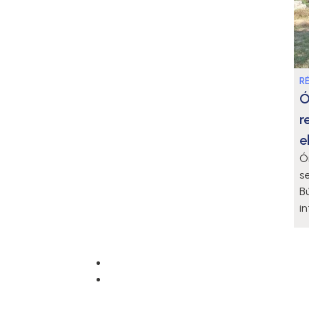
R
Ó
r
e
Ó
se
B
i