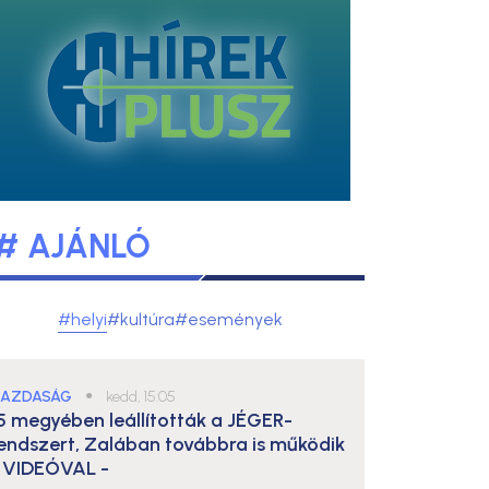
# AJÁNLÓ
#helyi
#kultúra
#események
AZDASÁG
●
kedd, 15:05
5 megyében leállították a JÉGER-
endszert, Zalában továbbra is működik
 VIDEÓVAL -