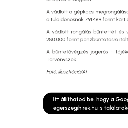
A vádlott a gépkocsi megrongálásáv
a tulajdonosnak 791.489 forint kárt
A vádlott rongálás bűntettét és 
280.000 forint pénzbüntetésre ítél
A büntetővégzés jogerős - tájé
Törvényszék.
Fotó: illusztráció/AI
Itt állíthatod be, hogy a Goo
egerszegihirek.hu-s találatok