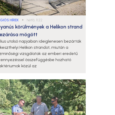
ÉGIÓS HÍREK
●
hétfő, 11:22
yanús körülmények a Helikon strand
ezárása mögött
úlius utolsó napjaiban ideiglenesen bezárták
 keszthelyi Helikon strandot, miután a
ízminőségi vizsgálatok az emberi eredetű
zennyezéssel összefüggésbe hozható
aktériumok közül az