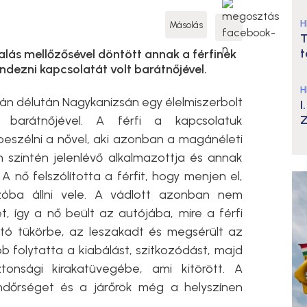
H
Másolás
T
t
alás mellőzősével döntött annak a férfinek
ndezni kapcsolatát volt barátnőjével.
H
-án délután Nagykanizsán egy élelmiszerbolt
I
Z
 barátnőjével. A férfi a kapcsolatuk
gbeszélni a nővel, aki azonban a magánéleti
 szintén jelenlévő alkalmazottja és annak
 A nő felszólította a férfit, hogy menjen el,
óba állni vele. A vádlott azonban nem
, így a nő beült az autójába, mire a férfi
lantó tükörbe, az leszakadt és megsérült az
b folytatta a kiabálást, szitkozódást, majd
ztonsági kirakatüvegébe, ami kitörött. A
endőrséget és a járőrök még a helyszínen