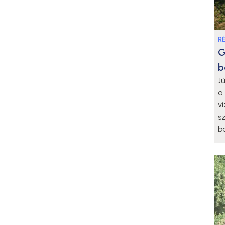
R
G
b
J
a
v
s
b