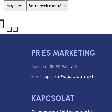
Mégsem
Beállítások mentése
PR ÉS MARKETING
Telefon:
+36-92-955-955
Email:
kapcsolat@egerszegihirek.hu
KAPCSOLAT
Zalaegerszegi Médiacentrum Kft.