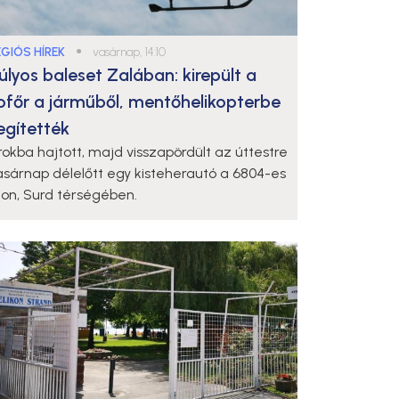
ÉGIÓS HÍREK
●
vasárnap, 14:10
úlyos baleset Zalában: kirepült a
ofőr a járműből, mentőhelikopterbe
egítették
rokba hajtott, majd visszapördült az úttestre
asárnap délelőtt egy kisteherautó a 6804-es
ton, Surd térségében.