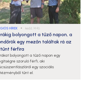
ÉGIÓS HÍREK
●
kedd, 14:46
rákig bolyongott a tűző napon, a
endőrök egy mezőn találtak rá az
ltűnt férfira
rákat bolyongott a tűző napon egy
gítségre szoruló férfi, aki
úcsúszentlászlóról egy szociális
ntézményből tűnt el.