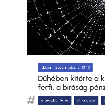
2023. május 12., 13:40
Dühében kitörte a k
férfi, a bíróság pén
pénzbüntetés
rongálás