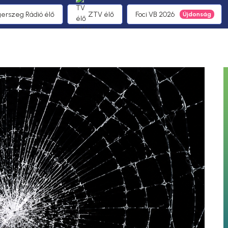
gerszeg Rádió élő
ZTV élő
Foci VB 2026