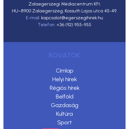
Zalaegerszegi Médiacentrum Kft.
HU–8900 Zalaegerszeg, Kossuth Lajos utca 45-49.
E-mail:
kapcsolat@egerszegihirek.hu
Telefon:
+36 (92) 955-955
ROVATOK
Címlap
Helyi hírek
Régiós hírek
Belföld
Gazdaság
Kultúra
Sport