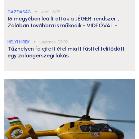
GAZDASÁG
●
kedd, 15:05
15 megyében leállították a JÉGER-rendszert,
Zalában továbbra is működik
- VIDEÓVAL -
HELYI HÍREK
●
vasárnap, 09:09
Tűzhelyen felejtett étel miatt füsttel telítődött
egy zalaegerszegi lakás