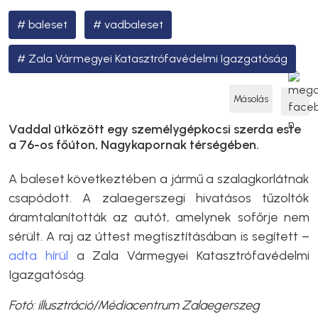
baleset
vadbaleset
Zala Vármegyei Katasztrófavédelmi Igazgatóság
Másolás
Vaddal ütközött egy személygépkocsi szerda este
a 76-os főúton, Nagykapornak térségében.
A baleset következtében a jármű a szalagkorlátnak
csapódott. A zalaegerszegi hivatásos tűzoltók
áramtalanították az autót, amelynek sofőrje nem
sérült. A raj az úttest megtisztításában is segített –
adta hírül
a Zala Vármegyei Katasztrófavédelmi
Igazgatóság.
Fotó: illusztráció/Médiacentrum Zalaegerszeg