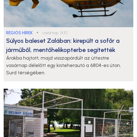
RÉGIÓS HÍREK
●
vasárnap, 14:10
Súlyos baleset Zalában: kirepült a sofőr a
járműből, mentőhelikopterbe segítették
Árokba hajtott, majd visszapördült az úttestre
vasárnap délelőtt egy kisteherautó a 6804-es úton,
Surd térségében.