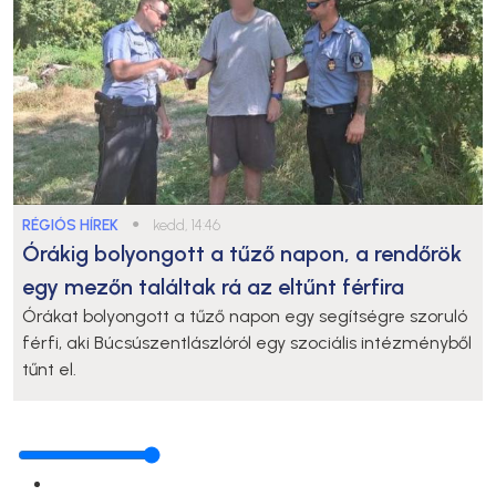
RÉGIÓS HÍREK
●
kedd, 14:46
Órákig bolyongott a tűző napon, a rendőrök
egy mezőn találtak rá az eltűnt férfira
Órákat bolyongott a tűző napon egy segítségre szoruló
férfi, aki Búcsúszentlászlóról egy szociális intézményből
tűnt el.