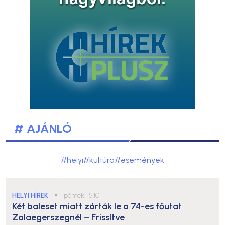
# AJÁNLÓ
#helyi
#kultúra
#események
HELYI HÍREK
●
péntek, 15:10
Két baleset miatt zárták le a 74-es főutat
Zalaegerszegnél – Frissítve