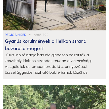
RÉGIÓS HÍREK
●
hétfő, 11:22
Gyanús körülmények a Helikon strand
bezárása mögött
Július utolsó napjaiban ideiglenesen bezárták a
keszthelyi Helikon strandot, miután a vízminőségi
vizsgálatok az emberi eredetű szennyezéssel
összefüggésbe hozható baktériumok közül az