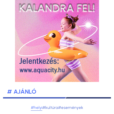
# AJÁNLÓ
#helyi
#kultúra
#események