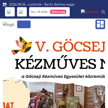
2026.08.06., csütörtök - Berta, Bettina napja
Foci VB 2026