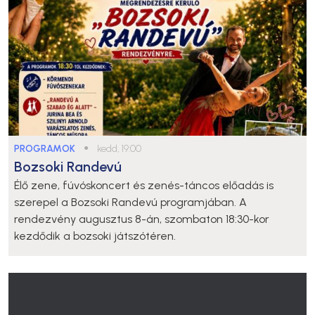
PROGRAMOK
●
kedd, 19:00
Bozsoki Randevú
Élő zene, fúvóskoncert és zenés-táncos előadás is
szerepel a Bozsoki Randevú programjában. A
rendezvény augusztus 8-án, szombaton 18:30-kor
kezdődik a bozsoki játszótéren.