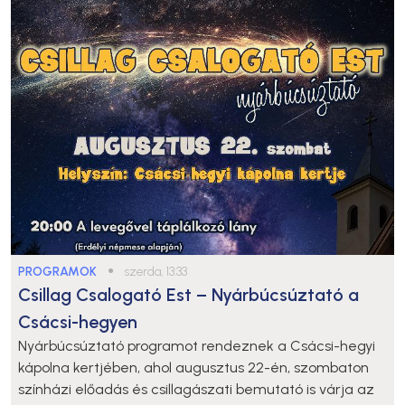
PROGRAMOK
●
szerda, 13:33
Csillag Csalogató Est – Nyárbúcsúztató a
Csácsi-hegyen
Nyárbúcsúztató programot rendeznek a Csácsi-hegyi
kápolna kertjében, ahol augusztus 22-én, szombaton
színházi előadás és csillagászati bemutató is várja az