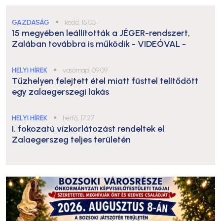
GAZDASÁG
●
kedd, 15:05
15 megyében leállították a JÉGER-rendszert,
Zalában továbbra is működik
- VIDEÓVAL -
HELYI HÍREK
●
vasárnap, 09:09
Tűzhelyen felejtett étel miatt füsttel telítődött
egy zalaegerszegi lakás
HELYI HÍREK
●
hétfő, 17:27
I. fokozatú vízkorlátozást rendeltek el
Zalaegerszeg teljes területén