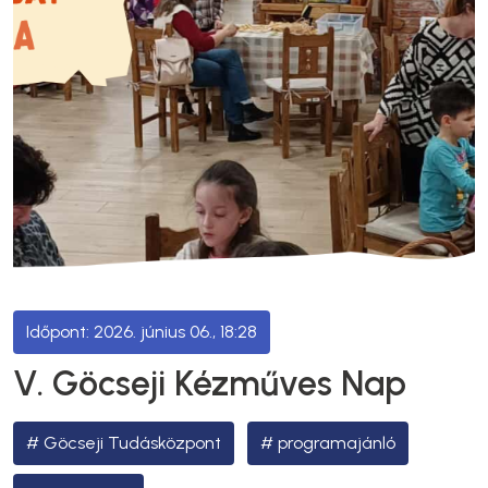
2026. június 06., 18:28
V. Göcseji Kézműves Nap
Göcseji Tudásközpont
programajánló