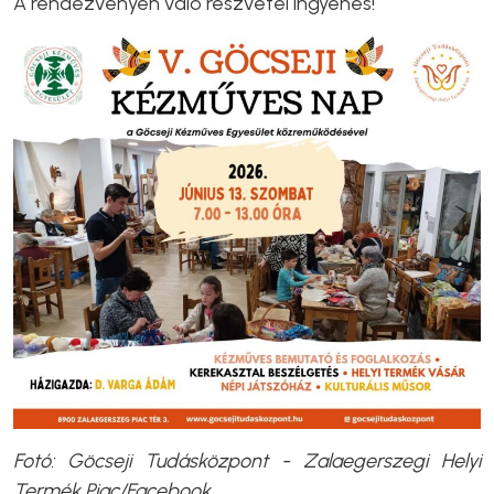
A rendezvényen való részvétel ingyenes!
Fotó: Göcseji Tudásközpont - Zalaegerszegi Helyi
Termék Piac/Facebook