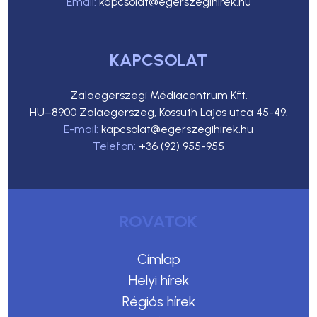
Email:
kapcsolat@egerszegihirek.hu
KAPCSOLAT
Zalaegerszegi Médiacentrum Kft.
HU–8900 Zalaegerszeg, Kossuth Lajos utca 45-49.
E-mail:
kapcsolat@egerszegihirek.hu
Telefon:
+36 (92) 955-955
ROVATOK
Címlap
Helyi hírek
Régiós hírek