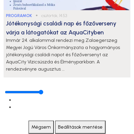
PROGRAMOK
●
csütörtök, 14:53
Jótékonysági családi nap és főzőverseny
várja a látogatókat az AquaCityben
Immár 24. alkalommal rendezi meg Zalaegerszeg
Megyei Jogú Város Önkormányzata a hagyományos
jótékonysági családi napot és főzőversenyt az
AquaCity Vízicsúszda és Élményparkban. A
rendezvényre augusztus ...
Mégsem
Beállítások mentése