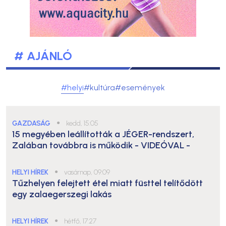
# AJÁNLÓ
#helyi
#kultúra
#események
GAZDASÁG
●
kedd, 15:05
15 megyében leállították a JÉGER-rendszert,
Zalában továbbra is működik
- VIDEÓVAL -
HELYI HÍREK
●
vasárnap, 09:09
Tűzhelyen felejtett étel miatt füsttel telítődött
egy zalaegerszegi lakás
HELYI HÍREK
●
hétfő, 17:27