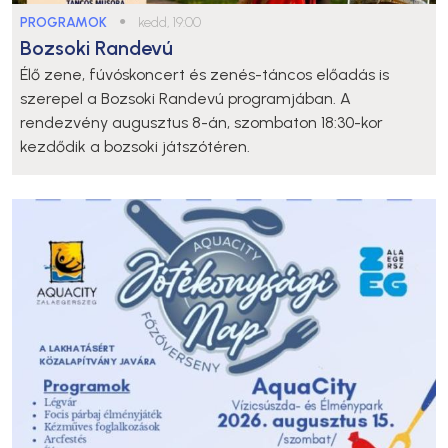
PROGRAMOK
●
kedd, 19:00
Bozsoki Randevú
Élő zene, fúvóskoncert és zenés-táncos előadás is
szerepel a Bozsoki Randevú programjában. A
rendezvény augusztus 8-án, szombaton 18:30-kor
kezdődik a bozsoki játszótéren.