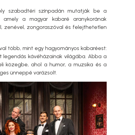
tély szabadtéri színpadán mutatják be a
t, amely a magyar kabaré aranykorának
, zenével, zongoraszóval és felejthetetlen
óval több, mint egy hagyományos kabaréest:
st legendás kávéházainak világába. Abba a
eli közegbe, ahol a humor, a muzsika és a
eges ünneppé varázsolt.