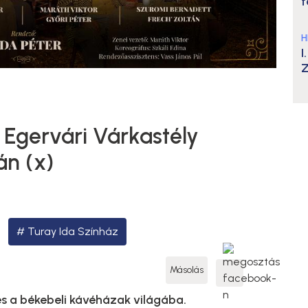
t
H
I
Z
 Egervári Várkastély
án (x)
Turay Ida Színház
Másolás
és a békebeli kávéházak világába.