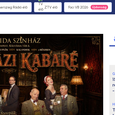
gerszeg Rádió élő
ZTV élő
Foci VB 2026
G
1
r
-
H
T