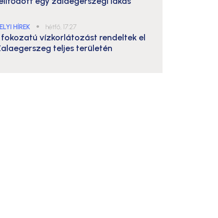
elítődött egy zalaegerszegi lakás
ELYI HÍREK
●
hétfő, 17:27
. fokozatú vízkorlátozást rendeltek el
alaegerszeg teljes területén