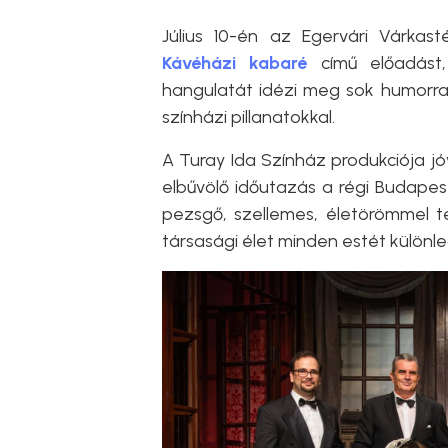
Július 10-én az Egervári Várkas
Kávéházi kabaré
című előadás
hangulatát idézi meg sok humorral
színházi pillanatokkal.
A Turay Ida Színház produkciója j
elbűvölő időutazás a régi Budape
pezsgő, szellemes, életörömmel t
társasági élet minden estét különl