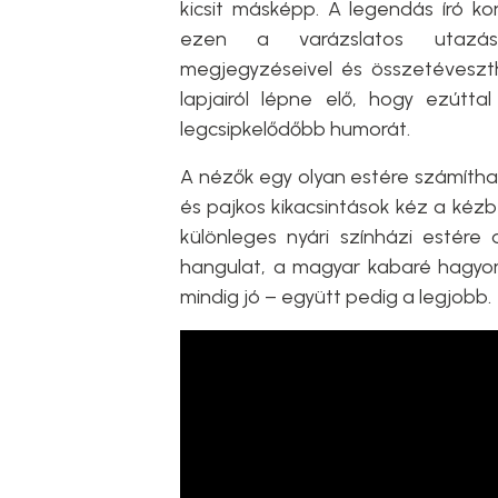
kicsit másképp. A legendás író k
ezen a varázslatos utazáso
megjegyzéseivel és összetéveszth
lapjairól lépne elő, hogy ezútta
legcsipkelődőbb humorát.
A nézők egy olyan estére számíthat
és pajkos kikacsintások kéz a kézb
különleges nyári színházi estére 
hangulat, a magyar kabaré hagyom
mindig jó – együtt pedig a legjobb.