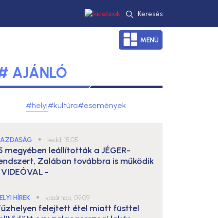
Keresés
MENÜ
# AJÁNLÓ
#helyi
#kultúra
#események
AZDASÁG
●
kedd, 15:05
5 megyében leállították a JÉGER-
endszert, Zalában továbbra is működik
 VIDEÓVAL -
ELYI HÍREK
●
vasárnap, 09:09
űzhelyen felejtett étel miatt füsttel