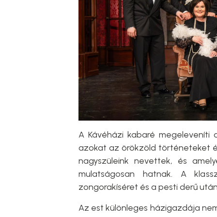
A Kávéházi kabaré megeleveníti a
azokat az örökzöld történeteket é
nagyszüleink nevettek, és amely
mulatságosan hatnak. A klasszi
zongorakíséret és a pesti derű után
Az est különleges házigazdája nem