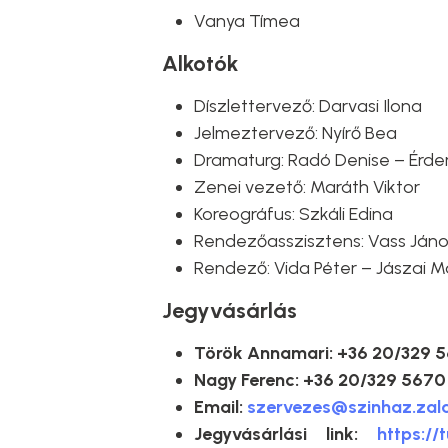
Vanya Tímea
Alkotók
Díszlettervező: Darvasi Ilona
Jelmeztervező: Nyírő Bea
Dramaturg: Radó Denise – Érde
Zenei vezető: Maráth Viktor
Koreográfus: Szkáli Edina
Rendezőasszisztens: Vass Jáno
Rendező: Vida Péter – Jászai Ma
Jegyvásárlás
Török Annamari: +36 20/329 
Nagy Ferenc: +36 20/329 5670
Email:
szervezes@szinhaz.zal
Jegyvásárlási link:
https://