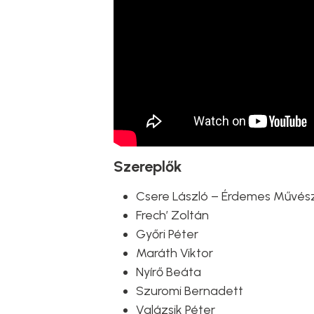
Szereplők
Csere László – Érdemes Művész,
Frech’ Zoltán
Győri Péter
Maráth Viktor
Nyírő Beáta
Szuromi Bernadett
Valázsik Péter