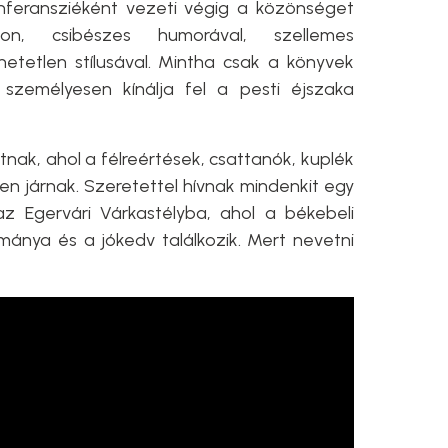
onferansziéként vezeti végig a közönséget
n, csibészes humorával, szellemes
etetlen stílusával. Mintha csak a könyvek
l személyesen kínálja fel a pesti éjszaka
nak, ahol a félreértések, csattanók, kuplék
en járnak. Szeretettel hívnak mindenkit egy
az Egervári Várkastélyba, ahol a békebeli
ánya és a jókedv találkozik. Mert nevetni