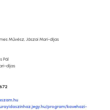
mes Művész, Jászai Mari-díjas
s Pál
ri-díjas
5672
aszam.hu
turayidaszinhaz.jegy.hu/program/kavehazi-