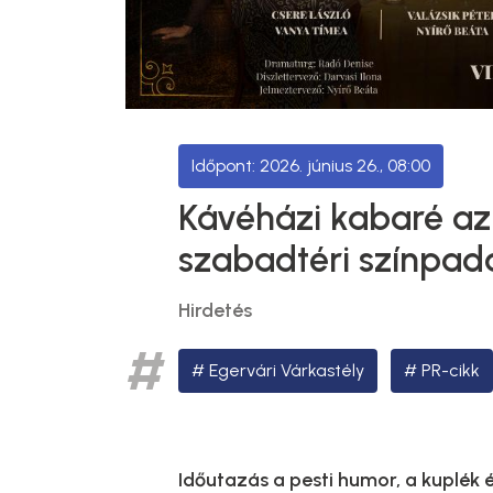
2026. június 26., 08:00
Kávéházi kabaré az
szabadtéri színpad
Hirdetés
Egervári Várkastély
PR-cikk
Időutazás a pesti humor, a kuplék 