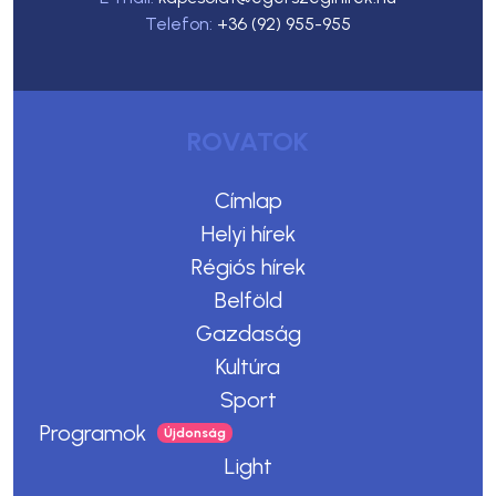
Telefon:
+36 (92) 955-955
ROVATOK
Címlap
Helyi hírek
Régiós hírek
Belföld
Gazdaság
Kultúra
Sport
Programok
Light