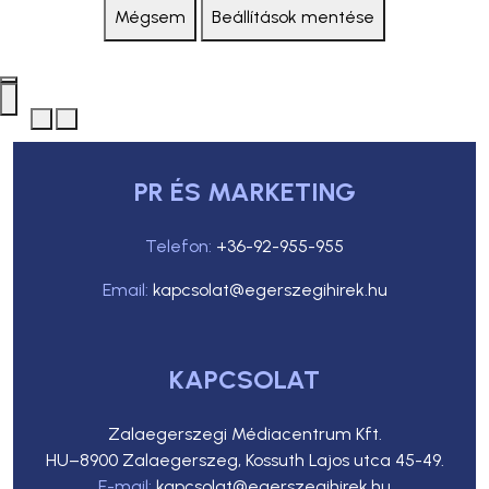
Mégsem
Beállítások mentése
PR ÉS MARKETING
Telefon:
+36-92-955-955
Email:
kapcsolat@egerszegihirek.hu
KAPCSOLAT
Zalaegerszegi Médiacentrum Kft.
HU–8900 Zalaegerszeg, Kossuth Lajos utca 45-49.
E-mail:
kapcsolat@egerszegihirek.hu