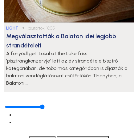
LIGHT
●
csütörtök, 18:05
Megválasztották a Balaton idei legjobb
strandételeit
A fonyódligeti Lokal at the Lake friss
'pisztrángkonzervje' lett az év strandétele bisztró
kategóriában, de több más kategóriában is díjazták a
balatoni vendéglátósokat csütörtökön Tihanyban, a
Balatoni ...