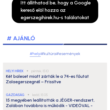
Itt állíthatod be, hogy a Google
kereső elöl hozza az
egerszegihirek.hu-s találatokat
# AJÁNLÓ
#helyi
#kultúra
#események
HELYI HÍREK
●
péntek, 15:10
Két baleset miatt zárták le a 74-es főutat
Zalaegerszegnél – Frissítve
GAZDASÁG
●
kedd, 15:05
15 megyében leállították a JÉGER-rendszert,
Zalában továbbra is működik
- VIDEÓVAL -