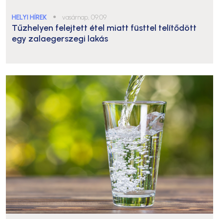
HELYI HÍREK
●
vasárnap, 09:09
Tűzhelyen felejtett étel miatt füsttel telítődött
egy zalaegerszegi lakás