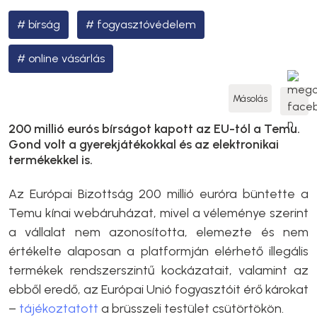
bírság
fogyasztóvédelem
online vásárlás
Másolás
200 millió eurós bírságot kapott az EU-tól a Temu.
Gond volt a gyerekjátékokkal és az elektronikai
termékekkel is.
Az Európai Bizottság 200 millió euróra büntette a
Temu kínai webáruházat, mivel a véleménye szerint
a vállalat nem azonosította, elemezte és nem
értékelte alaposan a platformján elérhető illegális
termékek rendszerszintű kockázatait, valamint az
ebből eredő, az Európai Unió fogyasztóit érő károkat
–
tájékoztatott
a brüsszeli testület csütörtökön.