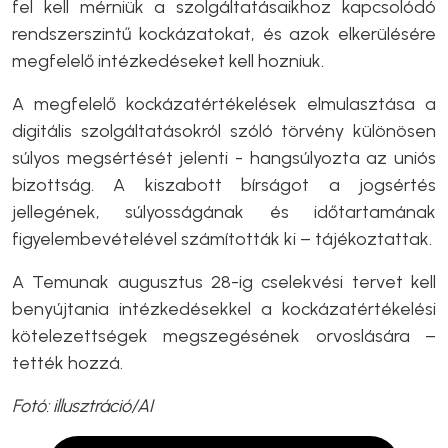
fel kell mérniük a szolgáltatásaikhoz kapcsolódó
rendszerszintű kockázatokat, és azok elkerülésére
megfelelő intézkedéseket kell hozniuk.
A megfelelő kockázatértékelések elmulasztása a
digitális szolgáltatásokról szóló törvény különösen
súlyos megsértését jelenti - hangsúlyozta az uniós
bizottság. A kiszabott bírságot a jogsértés
jellegének, súlyosságának és időtartamának
figyelembevételével számították ki – tájékoztattak.
A Temunak augusztus 28-ig cselekvési tervet kell
benyújtania intézkedésekkel a kockázatértékelési
kötelezettségek megszegésének orvoslására –
tették hozzá.
Fotó: illusztráció/AI