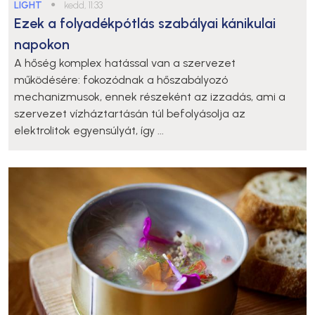
LIGHT
●
kedd, 11:33
Ezek a folyadékpótlás szabályai kánikulai
napokon
A hőség komplex hatással van a szervezet
működésére: fokozódnak a hőszabályozó
mechanizmusok, ennek részeként az izzadás, ami a
szervezet vízháztartásán túl befolyásolja az
elektrolitok egyensúlyát, így ...