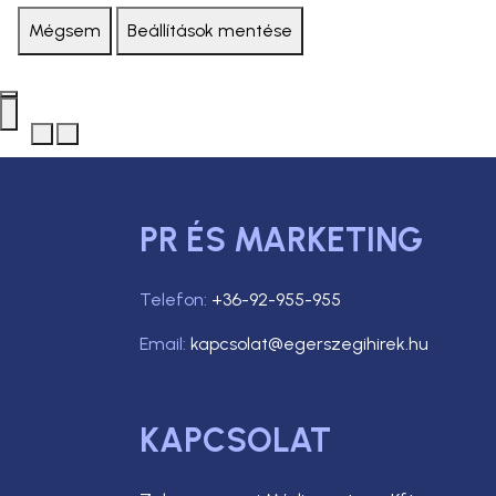
Mégsem
Beállítások mentése
PR ÉS MARKETING
Telefon:
+36-92-955-955
Email:
kapcsolat@egerszegihirek.hu
KAPCSOLAT