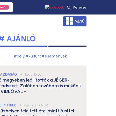
Keresés
MENÜ
# AJÁNLÓ
#helyi
#kultúra
#események
AZDASÁG
●
kedd, 15:05
5 megyében leállították a JÉGER-
endszert, Zalában továbbra is működik
 VIDEÓVAL -
ELYI HÍREK
●
vasárnap, 09:09
űzhelyen felejtett étel miatt füsttel