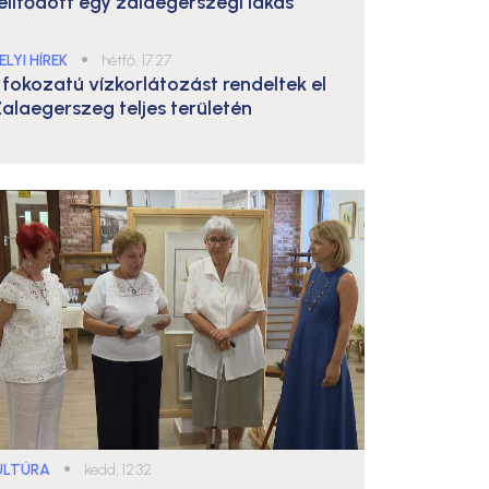
elítődött egy zalaegerszegi lakás
ELYI HÍREK
●
hétfő, 17:27
. fokozatú vízkorlátozást rendeltek el
alaegerszeg teljes területén
ULTÚRA
●
kedd, 12:32