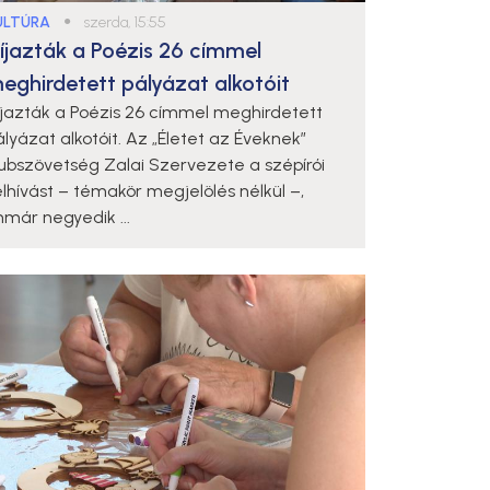
ULTÚRA
●
szerda, 15:55
íjazták a Poézis 26 címmel
eghirdetett pályázat alkotóit
íjazták a Poézis 26 címmel meghirdetett
ályázat alkotóit. Az „Életet az Éveknek”
lubszövetség Zalai Szervezete a szépírói
elhívást – témakör megjelölés nélkül –,
mmár negyedik ...