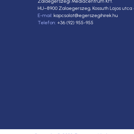
Zalaegerszegi Médiacentrum Kft.
HU–8900 Zalaegerszeg, Kossuth Lajos utca 
E-mail:
kapcsolat@egerszegihirek.hu
Telefon:
+36 (92) 955-955