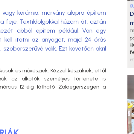
K
 vagy kerámia, márvány alapra építem
D
 a feje. Textildolgokkal húzom át, aztán
m
 kezét abból építem például. Van egy
D
p
t kell itatni az anyagot, majd 24 órás
K
szoborszerűvé válik. Ezt követően akril
f
i
tikusak és művésziek. Kézzel készülnek, ettől
nük az alkotók személyes története is
március 12-éig látható Zalaegerszegen a
RIÁK