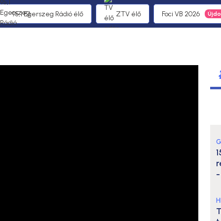
95,1 Egerszeg Rádió élő
ZTV élő
Foci VB 2026
G
1
r
-
H
T