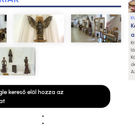
K
K
a
K
l
K
d
A
gle kereső elöl hozza az
at