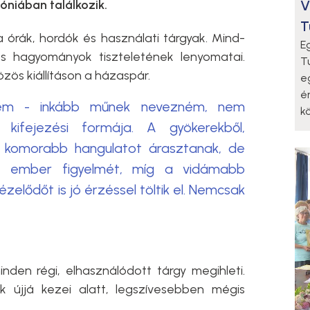
V
óniában találkozik.
T
fa órák, hordók és használati tárgyak. Mind-
E
s hagyományok tiszteletének lenyomatai.
T
zös kiállításon a házaspár.
e
é
vem - inkább műnek nevezném, nem
k
kifejezési formája. A gyökerekből,
ak komorabb hangulatot árasztanak, de
z ember figyelmét, míg a vidámabb
elődőt is jó érzéssel töltik el. Nemcsak
nden régi, elhasználódott tárgy megihleti.
 újjá kezei alatt, legszívesebben mégis