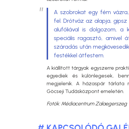
A szobrokat egy fém vázra,
fel. Drótváz az alapja, gipsz
alufóliával is dolgozom, a
speciális ragasztó, amivel á
száradás után megkövesedik, 
festékkel átfestem.
A kiállított tárgyak egyszerre prak
egyediek és különlegesek, ben
megjelenik. A házaspár tárlata 
Göcseji Tudásközpont emeletén.
Fotók: Médiacentrum Zalaegerszeg
# KAPCSOLÓDÓ GALÉ