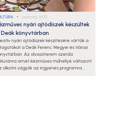
ULTÚRA
●
csütörtök, 14:00
ézműves nyári ajtódíszek készültek
 Deák könyvtárban
reatív nyári ajtódíszek készítésére várták a
átogatókat a Deák Ferenc Megyei és Városi
önyvtárban. Az olvasóterem szerda
élutánra ismét kézműves műhellyé változott.
z alkotni vágyók az ingyenes programra ...