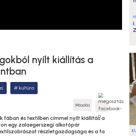
t
H
I
Z
okból nyílt kiállítás a
ontban
ás
kultúra
Másolás
fában és textilben címmel nyílt kiállítás a
ton egy zalaegerszegi alkotópár
K
extilszobrászat részletgazdagsága és a fa