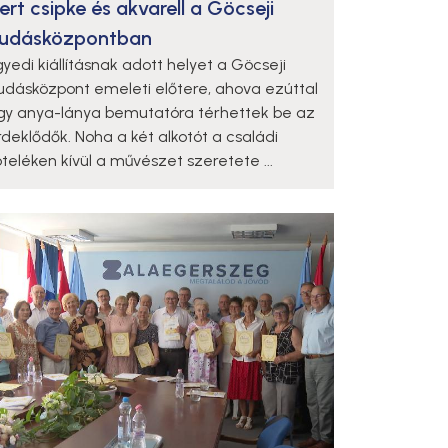
ert csipke és akvarell a Göcseji
udásközpontban
gyedi kiállításnak adott helyet a Göcseji
udásközpont emeleti előtere, ahova ezúttal
gy anya-lánya bemutatóra térhettek be az
rdeklődők. Noha a két alkotót a családi
öteléken kívül a művészet szeretete ...