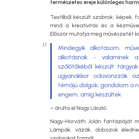
természetes ereje különleges harm
Textilből készült szobrok, képek, 
mind a kreativitás és a kézműve
Először mutatja meg művészetét kö
Mindegyik alkotásom, mű
alkotásnak - valaminek a 
szőlőtőkéből készült tárgy
ugyanakkor odavonzzák a
témájú dolgok, gondolom a néz
engem, amíg készültek
– árulta el Nagy László.
Nagy-Horváth Jolán fantáziáját mi
Lámpák, vázák, dobozok élednek
szobrokat formál.