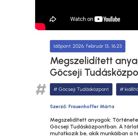
2026. február 13., 16:23
Megszelidített anyag
Göcseji Tudásközp
Göcseji Tudásközpont
kiállít
Szerző:
Frauenhoffer Márta
Megszelidített anyagok: Történetek 
Göcseji Tudásközpontban. A tárla
mutatkozik be, akik munkáiban a t