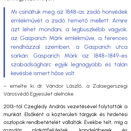
Mi csináltuk meg az 1848-as zsidó honvédek
emlékművét a zsidó temető mellett. Amire
azt lehet mondani, a legbüszkébb vagyok,
az Gasparich Márk emlékműve, a ferences
rendházzal szemben, a Gasparich utca
sarkán. Gasparich Márk az 1848–1849-es
szabadságharc egyik legnagyobb és talán
kevésbé ismert hőse volt
– emelte ki dr. Vándor László, a Zalaegerszegi
Városvédő Egyesület alelnöke.
2013-tól Czeglédy András vezetésével folytatták a
munkát. Elsőként a közterületi tárgyak és hirdetési
oszlopok rendbetételét vállalták. Évekbe telt, míg a
rozsdás plakátfelületek, kandeláberek és