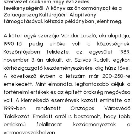
szervezet csaknem négy évtizedes
tevékenységéről. A könyv az önkormányzat és a
Zalaegerszeg Kultúrájáért Alapítvány
támogatásával, kétszáz példányban jelent meg.
A kötet egyik szerzője Vándor László, aki alapítója,
1990-től pedig elnöke volt a közösségnek.
Köszöntőjében felidézte: az egyesület 1989.
november 3-án alakult, dr. Szilvás Rudolf
, egykori
kórházigazgató
kezdeményezésére
,
alig húsz fővel.
A következő évben a létszám már 200-250-re
emelkedett. Mint elmondta, legfontosabb céljuk a
történelmi értékek és az épített örökség megóvása
volt. A kiemelkedő események között említette az
1999-ben rendezett Országos Városvédő
Találkozót. Emellett arról is beszámolt, hogy több
emlékmű felállítását kezdeményezték a
vármegyeszékhelyen.