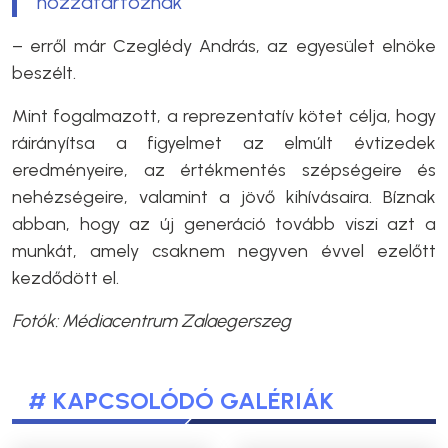
hozzátartoznak
– erről már Czeglédy András, az egyesület elnöke
beszélt.
Mint fogalmazott, a reprezentatív kötet célja, hogy
ráirányítsa a figyelmet az elmúlt évtizedek
eredményeire, az értékmentés szépségeire és
nehézségeire, valamint a jövő kihívásaira. Bíznak
abban, hogy az új generáció tovább viszi azt a
munkát, amely csaknem negyven évvel ezelőtt
kezdődött el.
Fotók:
Médiacentrum Zalaegerszeg
# KAPCSOLÓDÓ GALÉRIÁK