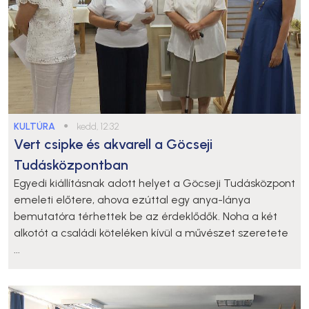
KULTÚRA
●
kedd, 12:32
Vert csipke és akvarell a Göcseji
Tudásközpontban
Egyedi kiállításnak adott helyet a Göcseji Tudásközpont
emeleti előtere, ahova ezúttal egy anya-lánya
bemutatóra térhettek be az érdeklődők. Noha a két
alkotót a családi köteléken kívül a művészet szeretete
...