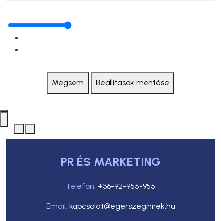
Mégsem
Beállítások mentése
PR ÉS MARKETING
Telefon:
+36-92-955-955
Email:
kapcsolat@egerszegihirek.hu