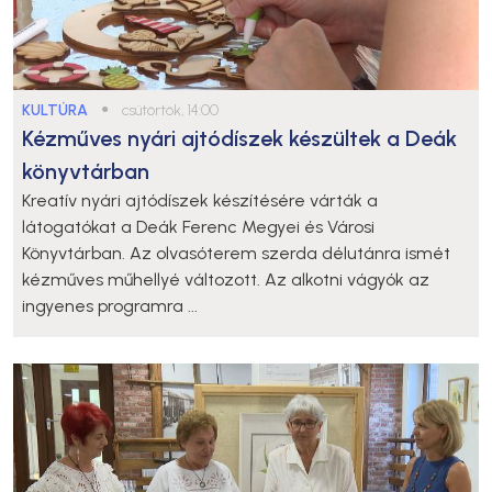
KULTÚRA
●
csütörtök, 14:00
Kézműves nyári ajtódíszek készültek a Deák
könyvtárban
Kreatív nyári ajtódíszek készítésére várták a
látogatókat a Deák Ferenc Megyei és Városi
Könyvtárban. Az olvasóterem szerda délutánra ismét
kézműves műhellyé változott. Az alkotni vágyók az
ingyenes programra ...