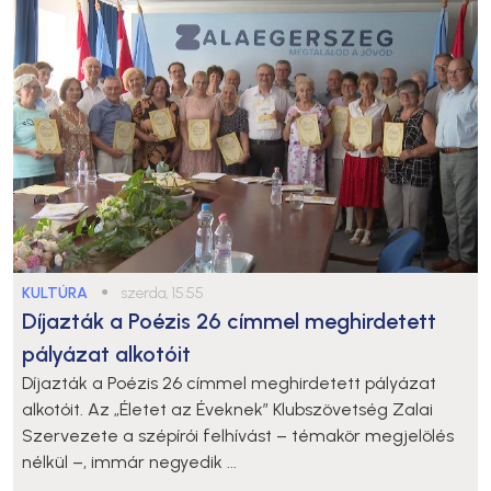
KULTÚRA
●
szerda, 15:55
Díjazták a Poézis 26 címmel meghirdetett
pályázat alkotóit
Díjazták a Poézis 26 címmel meghirdetett pályázat
alkotóit. Az „Életet az Éveknek” Klubszövetség Zalai
Szervezete a szépírói felhívást – témakör megjelölés
nélkül –, immár negyedik ...