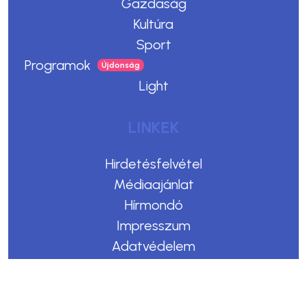
Gazdaság
Kultúra
Sport
Programok
Light
LINKEK
Hirdetésfelvétel
Médiaajánlat
Hírmondó
Impresszum
Adatvédelem
Felhasználási feltételek
Kommentelési szabályzat