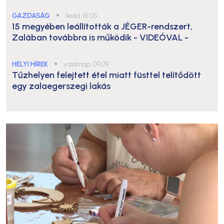
GAZDASÁG
●
kedd, 15:05
15 megyében leállították a JÉGER-rendszert,
Zalában továbbra is működik
- VIDEÓVAL -
HELYI HÍREK
●
vasárnap, 09:09
Tűzhelyen felejtett étel miatt füsttel telítődött
egy zalaegerszegi lakás