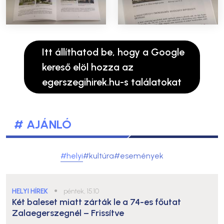
Itt állíthatod be, hogy a Google
kereső elöl hozza az
egerszegihirek.hu-s találatokat
# AJÁNLÓ
#helyi
#kultúra
#események
HELYI HÍREK
●
péntek, 15:10
Két baleset miatt zárták le a 74-es főutat
Zalaegerszegnél – Frissítve