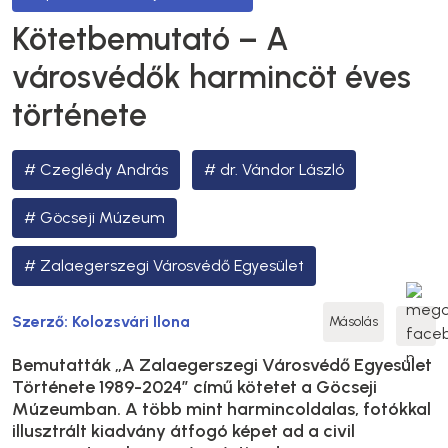
Kötetbemutató – A
városvédők harmincöt éves
története
Czeglédy András
dr. Vándor László
Göcseji Múzeum
Zalaegerszegi Városvédő Egyesület
Szerző:
Kolozsvári Ilona
Másolás
Bemutatták „A Zalaegerszegi Városvédő Egyesület
Története 1989-2024” című kötetet a Göcseji
Múzeumban. A több mint harmincoldalas, fotókkal
illusztrált kiadvány átfogó képet ad a civil