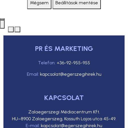
Mégsem
Beállítások mentése
PR ÉS MARKETING
Telefon:
+36-92-955-955
Email:
kapcsolat@egerszegihirek.hu
KAPCSOLAT
Zalaegerszegi Médiacentrum Kft.
HU–8900 Zalaegerszeg, Kossuth Lajos utca 45-49.
E-mail:
kapcsolat@egerszegihirek.hu