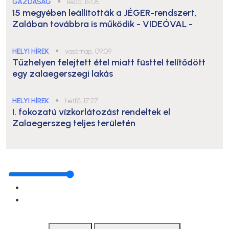
GAZDASÁG
●
kedd, 15:05
15 megyében leállították a JÉGER-rendszert,
Zalában továbbra is működik
- VIDEÓVAL -
HELYI HÍREK
●
vasárnap, 09:09
Tűzhelyen felejtett étel miatt füsttel telítődött
egy zalaegerszegi lakás
HELYI HÍREK
●
hétfő, 17:27
I. fokozatú vízkorlátozást rendeltek el
Zalaegerszeg teljes területén