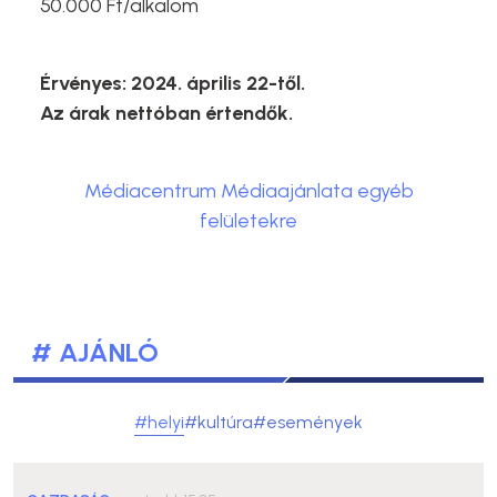
50.000 Ft/alkalom
Érvényes: 2024. április 22-től.
Az árak nettóban értendők.
Médiacentrum Médiaajánlata egyéb
felületekre
# AJÁNLÓ
#helyi
#kultúra
#események