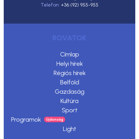
Telefon:
+36 (92) 955-955
ROVATOK
Címlap
Helyi hírek
Régiós hírek
Belföld
Gazdaság
Kultúra
Sport
Programok
Light