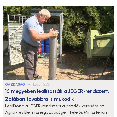
GAZDASÁG
●
kedd, 15:05
15 megyében leállították a JÉGER-rendszert,
Zalában továbbra is működik
Leállította a JÉGER-rendszert a gazdák kérésére az
Agrár- és Élelmiszergazdaságért Felelős Minisztérium