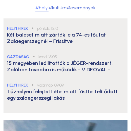
#helyi
#kultúra
#események
HELYI HÍREK
●
péntek, 15:10
Két baleset miatt zárták le a 74-es főutat
Zalaegerszegnél – Frissítve
GAZDASÁG
●
kedd, 15:05
15 megyében leállították a JÉGER-rendszert,
Zalában továbbra is működik
- VIDEÓVAL -
HELYI HÍREK
●
vasárnap, 09:09
Tűzhelyen felejtett étel miatt füsttel telítődött
egy zalaegerszegi lakás