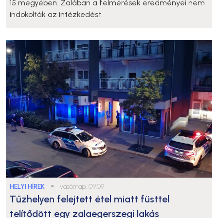
15 megyében. Zalában a felmérések eredményei nem
indokolták az intézkedést.
HELYI HÍREK
●
vasárnap, 09:09
Tűzhelyen felejtett étel miatt füsttel
telítődött egy zalaegerszegi lakás