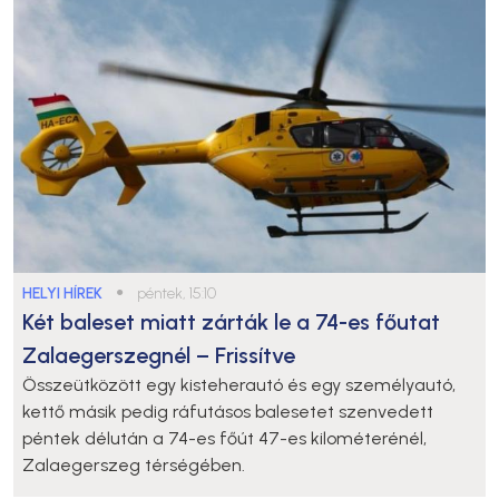
HELYI HÍREK
●
péntek, 15:10
Két baleset miatt zárták le a 74-es főutat
Zalaegerszegnél – Frissítve
Összeütközött egy kisteherautó és egy személyautó,
kettő másik pedig ráfutásos balesetet szenvedett
péntek délután a 74-es főút 47-es kilométerénél,
Zalaegerszeg térségében.