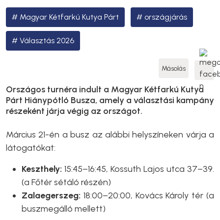
Magyar Kétfarkú Kutya Párt
országjárás
Választás 2026
Másolás
Országos turnéra indult a Magyar Kétfarkú Kutya
Párt Hiánypótló Busza, amely a választási kampány
részeként járja végig az országot.
Március 21-én a busz az alábbi helyszíneken várja a
látogatókat:
Keszthely:
15:45–16:45, Kossuth Lajos utca 37–39.
(a Főtér sétáló részén)
Zalaegerszeg:
18:00–20:00, Kovács Károly tér (a
buszmegálló mellett)