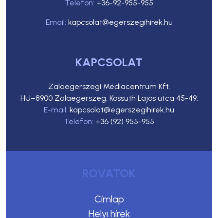
Telefon:
+36-92-955-955
Email:
kapcsolat@egerszegihirek.hu
KAPCSOLAT
Zalaegerszegi Médiacentrum Kft.
HU–8900 Zalaegerszeg, Kossuth Lajos utca 45-49.
E-mail:
kapcsolat@egerszegihirek.hu
Telefon:
+36 (92) 955-955
ROVATOK
Címlap
Helyi hírek