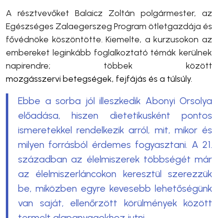
A résztvevőket Balaicz Zoltán polgármester, az
Egészséges Zalaegerszeg Program ötletgazdája és
fővédnöke köszöntötte. Kiemelte, a kurzusokon az
embereket leginkább foglalkoztató témák kerülnek
napirendre; többek között
mozgásszervi betegségek, fejfájás és a túlsúly.
Ebbe a sorba jól illeszkedik Abonyi Orsolya
előadása, hiszen dietetikusként pontos
ismeretekkel rendelkezik arról, mit, mikor és
milyen forrásból érdemes fogyasztani. A 21.
században az élelmiszerek többségét már
az élelmiszerláncokon keresztül szerezzük
be, miközben egyre kevesebb lehetőségünk
van saját, ellenőrzött körülmények között
termelt alapanyagokhoz jutni