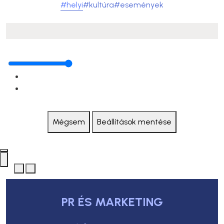
#helyi
#kultúra
#események
Mégsem
Beállítások mentése
PR ÉS MARKETING