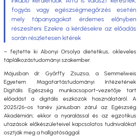
inkább kerülendők. Arra is választ keresnek,
fogyás vagy egészségmegőrzés esetén
mely tápanyagokat érdemes előnyben
részesíteni. Ezekre a kérdésekre az előadás
során részletesen kitérek
– fejtette ki Abonyi Orsolya dietetikus, okleveles
táplálkozástudományi szakember.
Májusban dr. Győrffy Zsuzsa, a Semmelweis
Egyetem Magatartástudományi Intézetének
Digitális Egészség munkacsoport-vezetője tart
előadást a digitális eszközök használatáról. A
2025/26-os tanév júniusban zárul az Egészség
Akadémián; ekkor a nyaralással és az egzotikus
utazások előkészületeivel kapcsolatos tudnivalókat
osztják meg a hallgatósággal.