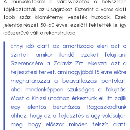
A munkálatokról a városvezetők a helyszínen
tájékoztatták az újságírókat. Eszerint a város alatt
több száz kilométernyi vezeték húzódik. Ezek
jelentős részét 50-60 évvel ezelőtt fektették le, így
időszerűvé vált a rekonstrukció.
Ennyi idő alatt az amortizáció eléri azt a
szintet, amikor illendő ezeket felújítani.
Szerencsére a Zalavíz Zrt. elkészíti azt a
fejlesztési tervet, ami nagyjából 15 évre előre
meghatározza a beavatkozási pontokat,
ahol mindenképpen szükséges a felújítás.
Most a Kinizsi utcához érkeztünk el, itt zajlik
egy jelentős beruházás. Ragaszkodtunk
ahhoz, hogy ez a fejlesztés is úgy valósuljon
meg, hogy először minden felszín alatti