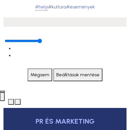
#helyi
#kultúra
#események
Mégsem
Beállítások mentése
PR ÉS MARKETING