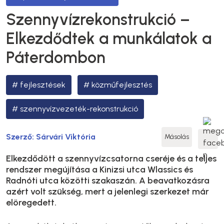
Szennyvízrekonstrukció –
Elkezdődtek a munkálatok a
Páterdombon
fejlesztések
közműfejlesztés
szennyvízvezeték-rekonstrukció
Szerző:
Sárvári Viktória
Másolás
Elkezdődött a szennyvízcsatorna cseréje és a teljes
rendszer megújítása a Kinizsi utca Wlassics és
Radnóti utca közötti szakaszán. A beavatkozásra
azért volt szükség, mert a jelenlegi szerkezet már
elöregedett.