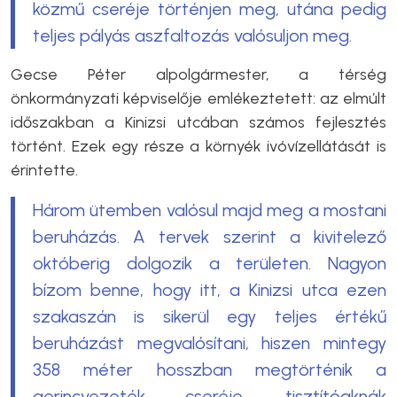
közmű cseréje történjen meg, utána pedig
teljes pályás aszfaltozás valósuljon meg.
Gecse Péter alpolgármester, a térség
önkormányzati képviselője emlékeztetett: az elmúlt
időszakban a Kinizsi utcában számos fejlesztés
történt. Ezek egy része a környék ivóvízellátását is
érintette.
Három ütemben valósul majd meg a mostani
beruházás. A tervek szerint a kivitelező
októberig dolgozik a területen. Nagyon
bízom benne, hogy itt, a Kinizsi utca ezen
szakaszán is sikerül egy teljes értékű
beruházást megvalósítani, hiszen mintegy
358 méter hosszban megtörténik a
gerincvezeték cseréje, tisztítóaknák