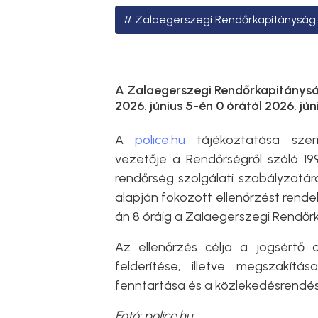
Zalaegerszegi Rendőrkapitányság
A Zalaegerszegi Rendőrkapitányság
2026. június 5-én 0 órától 2026. jún
A
police.hu
tájékoztatása sze
vezetője a Rendőrségről szóló 199
rendőrség szolgálati szabályzatáról
alapján fokozott ellenőrzést rendelt
án 8 óráig a Zalaegerszegi Rendőrk
Az ellenőrzés célja a jogsértő
felderítése, illetve megszakít
fenntartása és a közlekedésrendész
Fotó: police.hu