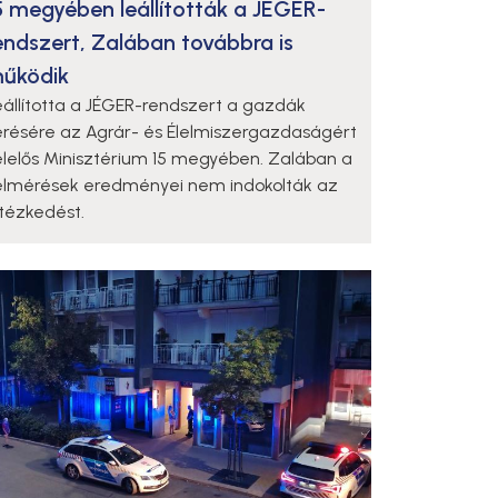
5 megyében leállították a JÉGER-
endszert, Zalában továbbra is
űködik
eállította a JÉGER-rendszert a gazdák
érésére az Agrár- és Élelmiszergazdaságért
elelős Minisztérium 15 megyében. Zalában a
elmérések eredményei nem indokolták az
ntézkedést.