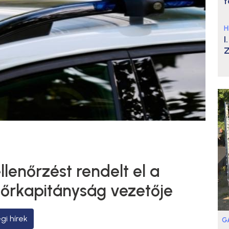
t
H
I
Z
llenőrzést rendelt el a
őrkapitányság vezetője
gi hírek
G