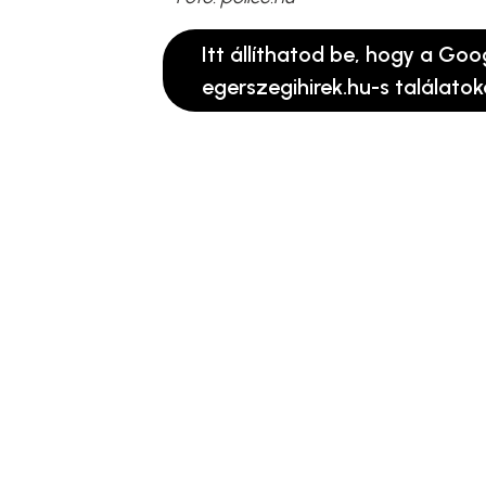
Itt állíthatod be, hogy a Goo
egerszegihirek.hu-s találatok