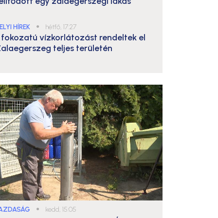
elítődött egy zalaegerszegi lakás
ELYI HÍREK
●
hétfő, 17:27
. fokozatú vízkorlátozást rendeltek el
alaegerszeg teljes területén
AZDASÁG
●
kedd, 15:05