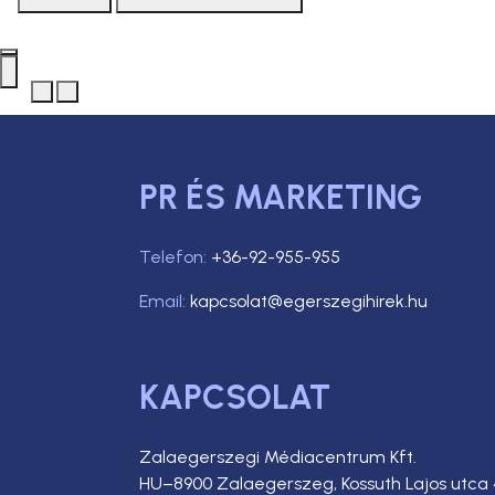
PR ÉS MARKETING
Telefon:
+36-92-955-955
Email:
kapcsolat@egerszegihirek.hu
KAPCSOLAT
Zalaegerszegi Médiacentrum Kft.
HU–8900 Zalaegerszeg, Kossuth Lajos utca 