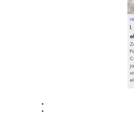
HE
I
e
Z
P
C
j
v
e