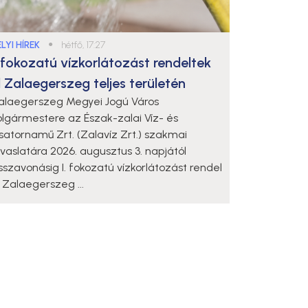
LYI HÍREK
●
hétfő, 17:27
. fokozatú vízkorlátozást rendeltek
l Zalaegerszeg teljes területén
alaegerszeg Megyei Jogú Város
olgármestere az Észak-zalai Víz- és
satornamű Zrt. (Zalavíz Zrt.) szakmai
avaslatára 2026. augusztus 3. napjától
isszavonásig I. fokozatú vízkorlátozást rendel
l Zalaegerszeg ...