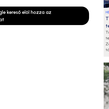
gle kereső elöl hozza az
HE
T
at
t
T
t
Z
t