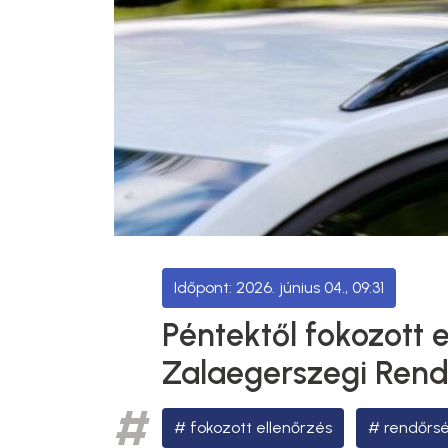
2026. június 04., 09:31
Péntektől fokozott e
Zalaegerszegi Rend
fokozott ellenőrzés
rendőrsé