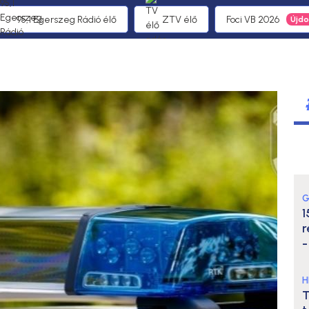
95,1 Egerszeg Rádió élő
ZTV élő
Foci VB 2026
G
1
r
-
H
T