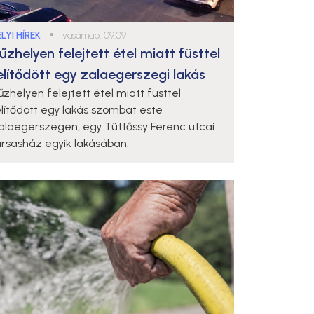
LYI HÍREK
●
vasárnap, 09:09
űzhelyen felejtett étel miatt füsttel
elítődött egy zalaegerszegi lakás
űzhelyen felejtett étel miatt füsttel
elítődött egy lakás szombat este
alaegerszegen, egy Tüttőssy Ferenc utcai
ársasház egyik lakásában.