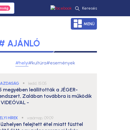
Keresés
MENÜ
# AJÁNLÓ
#helyi
#kultúra
#események
AZDASÁG
●
kedd, 15:05
5 megyében leállították a JÉGER-
endszert, Zalában továbbra is működik
 VIDEÓVAL -
ELYI HÍREK
●
vasárnap, 09:09
űzhelyen felejtett étel miatt füsttel