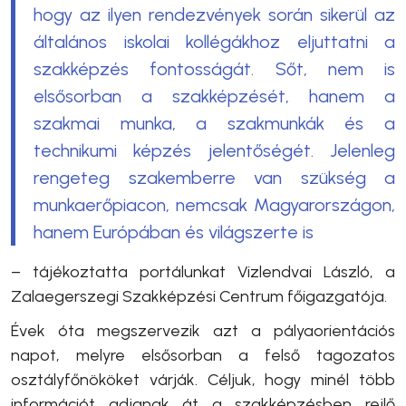
hogy az ilyen rendezvények során sikerül az
általános iskolai kollégákhoz eljuttatni a
szakképzés fontosságát. Sőt, nem is
elsősorban a szakképzését, hanem a
szakmai munka, a szakmunkák és a
technikumi képzés jelentőségét. Jelenleg
rengeteg szakemberre van szükség a
munkaerőpiacon, nemcsak Magyarországon,
hanem Európában és világszerte is
– tájékoztatta portálunkat
Vizlendvai László, a
Zalaegerszegi Szakképzési Centrum
főigazgatója.
Évek óta megszervezik azt a pályaorientációs
napot, melyre elsősorban a felső tagozatos
osztályfőnököket várják. Céljuk, hogy minél több
információt adjanak át a szakképzésben rejlő