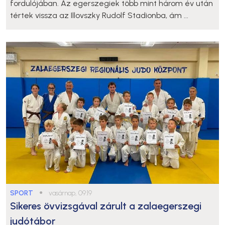
fordulójában. Az egerszegiek több mint három év után
tértek vissza az Illovszky Rudolf Stadionba, ám ...
SPORT
●
vasárnap, 09:19
Sikeres övvizsgával zárult a zalaegerszegi
judótábor