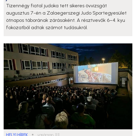
Tizennégy fiatal judoka tett sikeres övvizsgát
augusztus 7-én a Zalaegerszegi Judo Sportegyesület
ötnapos táborának zárásaként. A résztvevők 6–4. kyu
fokozatból adtak számot tudásukról.
HELYI HÍREK
●
vasárnap, 11:11