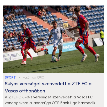
SPORT
●
vasárnap, 09:10
Súlyos vereséget szenvedett a ZTE FC a
Vasas otthonában
A ZTE FC 5–0-s vereséget szenvedett a Vasas FC
vendégeként a labdarúgó OTP Bank Liga harmadik