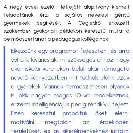
A négy évvel ezelőtt létrejött alapítvány kiemelt
feladatának érzi, a sajátos nevelési igényű
gyermekek segítését. A Ceglédről érkezett
szakember gyakorlati példákon keresztül mutatta
be módszertanát a pedagógus kollégáinak.
Elkezdünk egy programot fejleszteni, és arra
voltunk kíváncsiak, mi szükséges ahhoz, hogy
akár iskolai kereteken belül, akár támogató
nevelői környezetben mit tudnak elérni ezek
a gyerekek. Vannak természetesen olyanok
is, akik nagyon magas IQ-val rendelkeznek,
érzelmi intelligenciájuk pedig rendkívül fejlett.
Ezen keresztül próbáltuk őket elérni:
motiválni, megtalálni az érdeklődési
területüket, és így sikerélményekhez juttatni