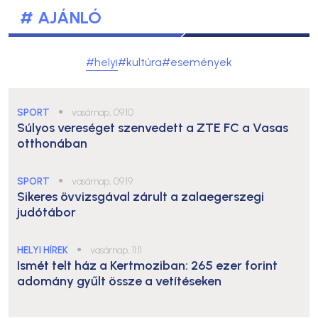
# AJÁNLÓ
#helyi
#kultúra
#események
SPORT
●
vasárnap, 09:10
Súlyos vereséget szenvedett a ZTE FC a Vasas
otthonában
SPORT
●
vasárnap, 09:19
Sikeres övvizsgával zárult a zalaegerszegi
judótábor
HELYI HÍREK
●
vasárnap, 11:11
Ismét telt ház a Kertmoziban: 265 ezer forint
adomány gyűlt össze a vetítéseken