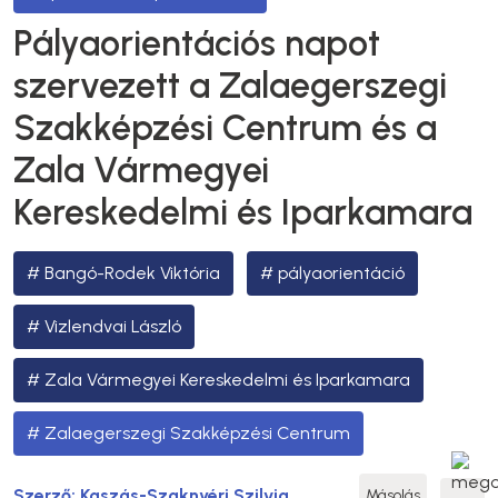
Pályaorientációs napot
szervezett a Zalaegerszegi
Szakképzési Centrum és a
Zala Vármegyei
Kereskedelmi és Iparkamara
Bangó-Rodek Viktória
pályaorientáció
Vizlendvai László
Zala Vármegyei Kereskedelmi és Iparkamara
Zalaegerszegi Szakképzési Centrum
Szerző:
Kaszás-Szaknyéri Szilvia
Másolás