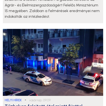
Agrár- és Élelmiszergazdaságért Felelős Minisztérium
15 megyében. Zalában a felmérések eredményei nem
indokolták az intézkedést.
HELYI HÍREK
●
vasárnap, 09:09