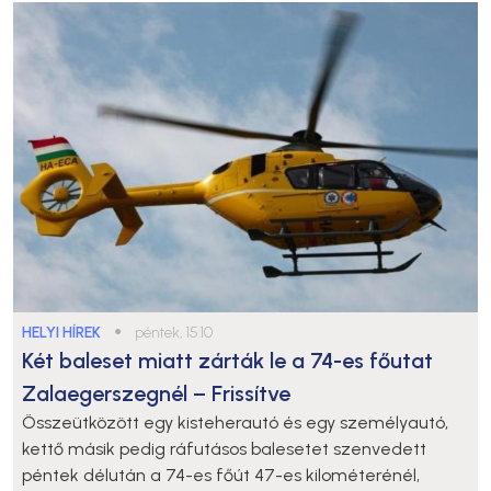
HELYI HÍREK
●
péntek, 15:10
Két baleset miatt zárták le a 74-es főutat
Zalaegerszegnél – Frissítve
Összeütközött egy kisteherautó és egy személyautó,
kettő másik pedig ráfutásos balesetet szenvedett
péntek délután a 74-es főút 47-es kilométerénél,