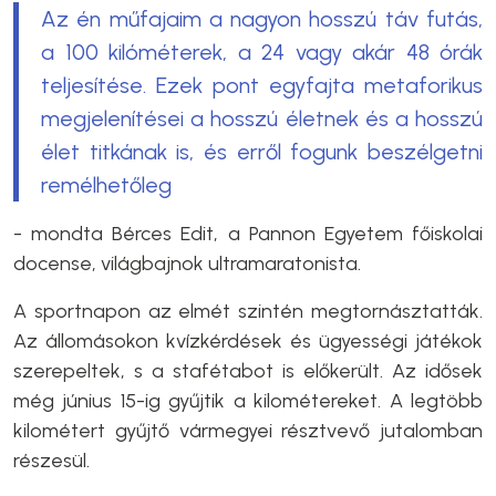
Az én műfajaim a nagyon hosszú táv futás,
a 100 kilóméterek, a 24 vagy akár 48 órák
teljesítése. Ezek pont egyfajta metaforikus
megjelenítései a hosszú életnek és a hosszú
élet titkának is, és erről fogunk beszélgetni
remélhetőleg
- mondta Bérces Edit, a Pannon Egyetem főiskolai
docense, világbajnok ultramaratonista.
A sportnapon az elmét szintén megtornásztatták.
Az állomásokon kvízkérdések és ügyességi játékok
szerepeltek, s a stafétabot is előkerült. Az idősek
még június 15-ig gyűjtik a kilométereket. A legtöbb
kilométert gyűjtő vármegyei résztvevő jutalomban
részesül.