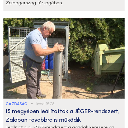
Zalaegerszeg térségében.
GAZDASÁG
●
kedd, 15:05
15 megyében leállították a JÉGER-rendszert,
Zalában továbbra is működik
Leállította a JÉGER-rendszert a gazdák kérésére az