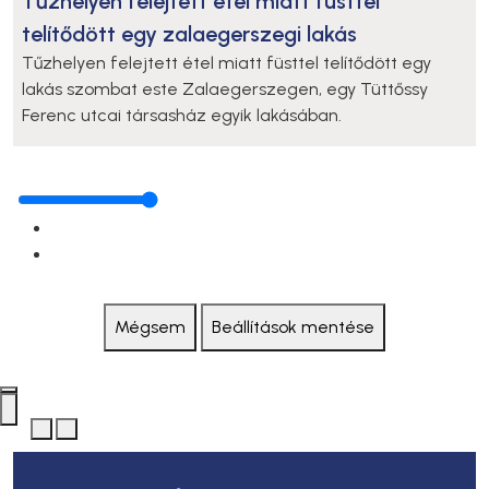
Tűzhelyen felejtett étel miatt füsttel
telítődött egy zalaegerszegi lakás
Tűzhelyen felejtett étel miatt füsttel telítődött egy
lakás szombat este Zalaegerszegen, egy Tüttőssy
Ferenc utcai társasház egyik lakásában.
Mégsem
Beállítások mentése