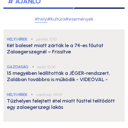
# AJÁNLÓ
#helyi
#kultúra
#események
HELYI HÍREK
●
péntek, 15:10
Két baleset miatt zárták le a 74-es főutat
Zalaegerszegnél – Frissítve
GAZDASÁG
●
kedd, 15:05
15 megyében leállították a JÉGER-rendszert,
Zalában továbbra is működik
- VIDEÓVAL -
HELYI HÍREK
●
vasárnap, 09:09
Tűzhelyen felejtett étel miatt füsttel telítődött
egy zalaegerszegi lakás