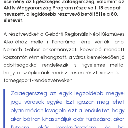
esemény az Egészséges Zalaegerszeg, valamint az
Aktív Magyarország Program része volt. 18 csapat
nevezett, a legidősebb résztvevő betöltötte a 80.
életévét.
A résztvevőket a Gébárti Regionális Népi Kézműves
Alkotóház melletti Panoráma térre várták, ahol
Németh Gábor önkormányzati képviselő mondott
köszöntőt. Mint elhangzott, a város kiemelkedően jó
adottságokkal rendelkezik, s figyelemre méltó,
hogy a szépkorúak rendszeresen részt vesznek a
tömegsport-rendezvényeken.
Zalaegerszeg az egyik legzöldebb megyei
jogú városok egyike. Ezt igazán meg lehet
olyan módon lovagolni ezt a lendületet, hogy
akár bátran kihasználjuk akár túrázásra, akár
futásra, akár kerékpározásra, és ha