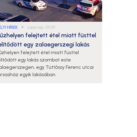
LYI HÍREK
●
vasárnap, 09:09
űzhelyen felejtett étel miatt füsttel
elítődött egy zalaegerszegi lakás
űzhelyen felejtett étel miatt füsttel
elítődött egy lakás szombat este
alaegerszegen, egy Tüttőssy Ferenc utcai
ársasház egyik lakásában.