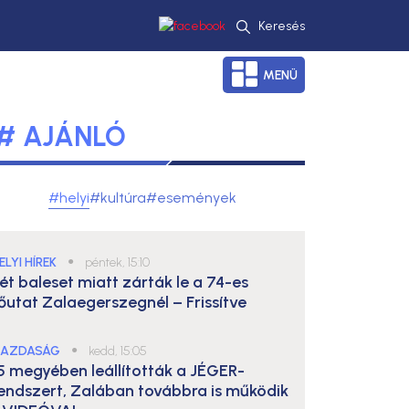
Keresés
MENÜ
# AJÁNLÓ
#helyi
#kultúra
#események
ELYI HÍREK
●
péntek, 15:10
ét baleset miatt zárták le a 74-es
őutat Zalaegerszegnél – Frissítve
AZDASÁG
●
kedd, 15:05
5 megyében leállították a JÉGER-
endszert, Zalában továbbra is működik