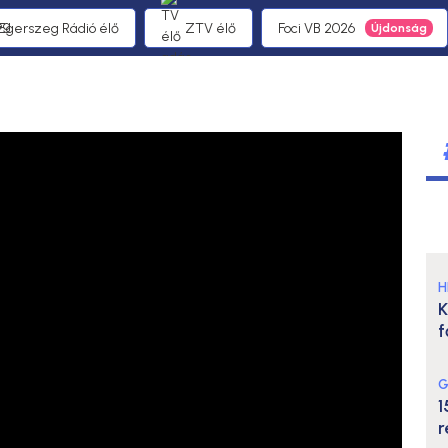
 Egerszeg Rádió élő
ZTV élő
Foci VB 2026
H
K
f
G
1
r