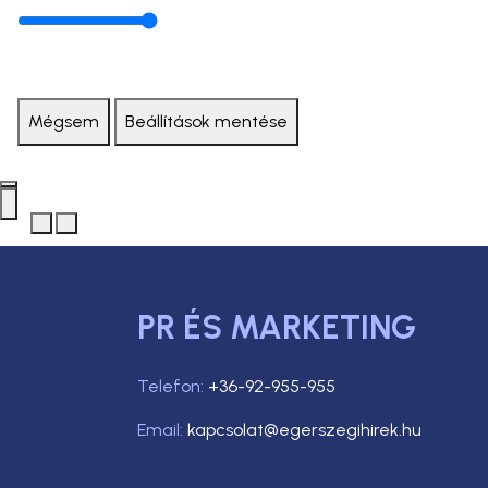
Mégsem
Beállítások mentése
PR ÉS MARKETING
Telefon:
+36-92-955-955
Email:
kapcsolat@egerszegihirek.hu