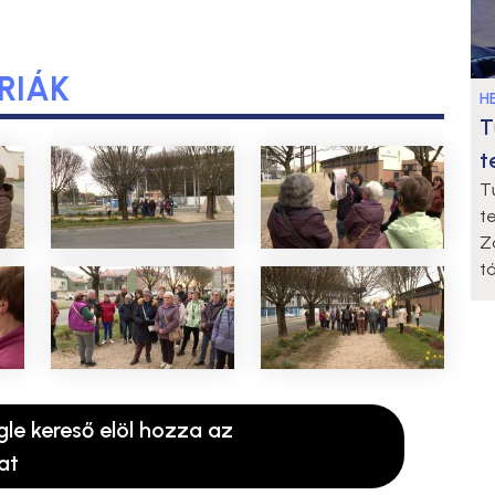
RIÁK
HE
T
t
T
t
Z
t
gle kereső elöl hozza az
at