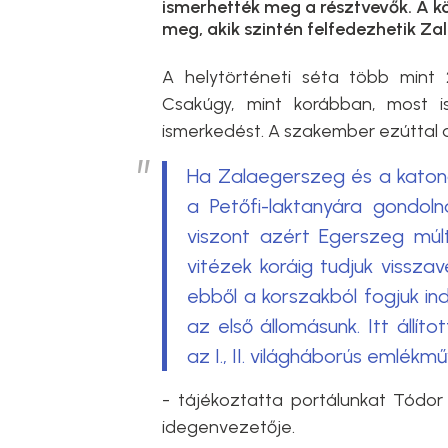
ismerhették meg a résztvevők. A k
meg, akik szintén felfedezhetik Za
A helytörténeti séta több mint 
Csakúgy, mint korábban, most i
ismerkedést. A szakember ezúttal a
Ha Zalaegerszeg és a katon
a Petőfi-laktanyára gondoln
viszont azért Egerszeg múlt
vitézek koráig tudjuk vissz
ebből a korszakból fogjuk ind
az első állomásunk. Itt állíto
az I., II. világháborús emlékm
- tájékoztatta portálunkat Tódor
idegenvezetője.