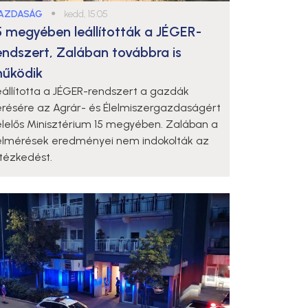
AZDASÁG
●
kedd, 15:05
5 megyében leállították a JÉGER-
endszert, Zalában továbbra is
űködik
eállította a JÉGER-rendszert a gazdák
érésére az Agrár- és Élelmiszergazdaságért
elelős Minisztérium 15 megyében. Zalában a
elmérések eredményei nem indokolták az
ntézkedést.