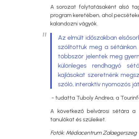
A sorozat folytatásaként alsó ta
program keretében, ahol pecséteke
kalandozni vágyók.
Az elmúlt időszakban elsősorb
szólítottuk meg a sétáinkon
többször jelentek meg gyerme
különleges rendhagyó sét
kajlásokat szeretnénk megszó
szóló, interaktív nyomozós já
- tudatta Tuboly Andrea, a Tourin
A következő belvárosi sétára a t
tanulókat és szüleiket.
Fotók: Médiacentrum Zalaegerszeg