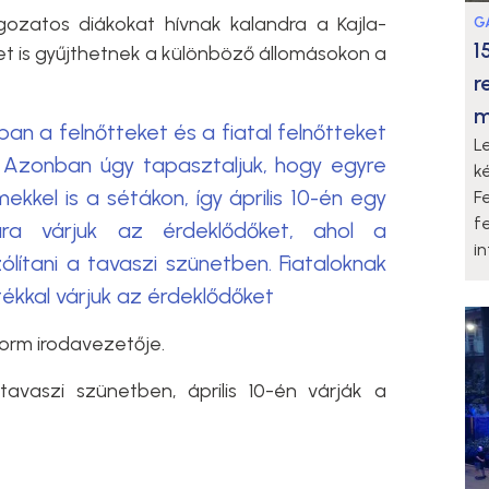
gozatos diákokat hívnak kalandra a Kajla-
G
1
t is gyűjthetnek a különböző állomásokon a
r
m
an a felnőtteket és a fiatal felnőtteket
L
. Azonban úgy tapasztaljuk, hogy egyre
k
kkel is a sétákon, így április 10-én egy
F
f
ára várjuk az érdeklődőket, ahol a
i
lítani a tavaszi szünetben. Fiataloknak
tékkal várjuk az érdeklődőket
form irodavezetője.
avaszi szünetben, április 10-én várják a