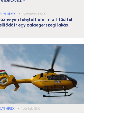
 VIDEÓVAL -
ELYI HÍREK
●
vasárnap, 09:09
űzhelyen felejtett étel miatt füsttel
elítődött egy zalaegerszegi lakás
LYI HÍREK
●
péntek, 15:10