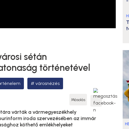
-
H
T
t
városi sétán
atonaság történetével
örténelem
városnézés
Másolás
étára várták a vármegyeszékhely
Tourinform iroda szervezésében az immár
HE
sághoz köthető emlékhelyeket