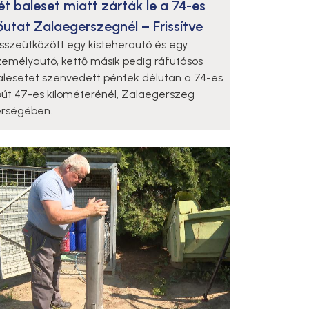
ét baleset miatt zárták le a 74-es
őutat Zalaegerszegnél – Frissítve
sszeütközött egy kisteherautó és egy
zemélyautó, kettő másik pedig ráfutásos
alesetet szenvedett péntek délután a 74-es
őút 47-es kilométerénél, Zalaegerszeg
érségében.