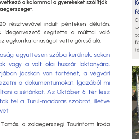
K
övetkező alkalommal a gyerekeket szólítják
laegerszeget.
f
Ö
20 résztvevővel indult pénteken délután.
s
s idegenvezető segítette a múlttal való
b
z egykori katonaságot vette górcső alá.
f
t
aság együttesen szóba kerülnek, sokan
ak vagy a volt olai huszár laktanyára,
jában jócskán van történet, a végvári
avezetni a dokumentumokat. Igazából mi
ítani a sétánkat. Az Október 6. tér lesz
tták fel a Turul-madaras szobrot, illetve
űvet
 Tamás, a zalaegerszegi Tourinform Iroda