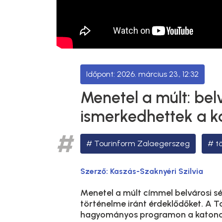
2026. március 23., 12:32
Menetel a múlt: bel
ismerkedhettek a k
Tourinform Zalaegerszeg
t
Szerző:
Kaszás-Szaknyéri Szilvia
Menetel a múlt címmel belvárosi s
történelme iránt érdeklődőket. A 
hagyományos programon a katona