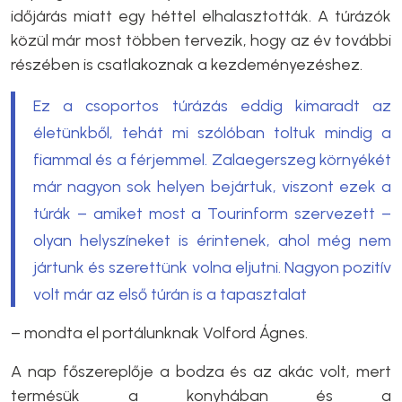
időjárás miatt egy héttel elhalasztották. A túrázók
közül már most többen tervezik, hogy az év további
részében is csatlakoznak a kezdeményezéshez.
Ez a csoportos túrázás eddig kimaradt az
életünkből, tehát mi szólóban toltuk mindig a
fiammal és a férjemmel. Zalaegerszeg környékét
már nagyon sok helyen bejártuk, viszont ezek a
túrák – amiket most a Tourinform szervezett –
olyan helyszíneket is érintenek, ahol még nem
jártunk és szerettünk volna eljutni. Nagyon pozitív
volt már az első túrán is a tapasztalat
– mondta el portálunknak Volford Ágnes.
A nap főszereplője a bodza és az akác volt, mert
termésük a konyhában és a