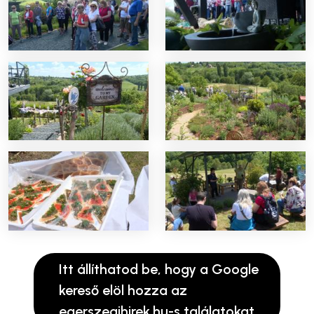
Itt állíthatod be, hogy a Google
kereső elöl hozza az
egerszegihirek.hu-s találatokat