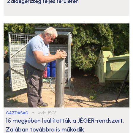
Zalaegerszeg teljes területén
GAZDASÁG
●
kedd, 15:05
15 megyében leállították a JÉGER-rendszert,
Zalában továbbra is működik