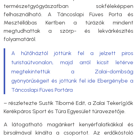
természetgyógyászatban sokféleképpen
felhasználható. A Táncoslapi Füves Porta és
Mesztéllábas Kertben a túrázók mindent
megtudhattak a szörp- és lekvárkészítés
folyamatáról.
A hűtőháztól jöttünk fel a jelzett piros
turistaútvonalon, majd arról kicsit letérve
megtekintettük a Zalai-dombság
gyönyörűségeit és jöttünk fel ide Ebergénybe a
Táncoslapi Füves Portára
– részletezte Sustik Tiborné Edit, a
Zalai Teker(g)ők
Kerékpáros Sport és Túra Egyesület túravezetője.
A látogatható magánkert kenyérfalatkákkal és
birsalmával kínálta a csoportot. Az erdőkóstoló