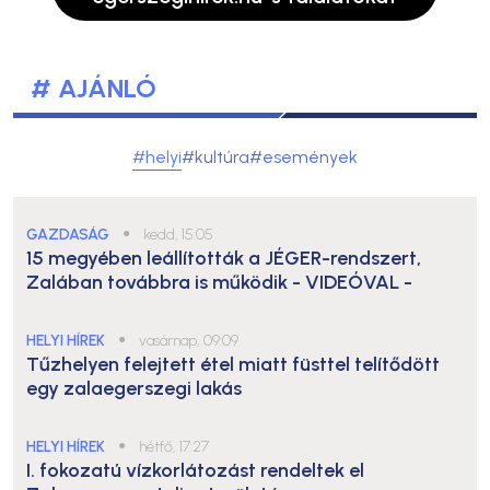
# AJÁNLÓ
#helyi
#kultúra
#események
GAZDASÁG
●
kedd, 15:05
15 megyében leállították a JÉGER-rendszert,
Zalában továbbra is működik
- VIDEÓVAL -
HELYI HÍREK
●
vasárnap, 09:09
Tűzhelyen felejtett étel miatt füsttel telítődött
egy zalaegerszegi lakás
HELYI HÍREK
●
hétfő, 17:27
I. fokozatú vízkorlátozást rendeltek el