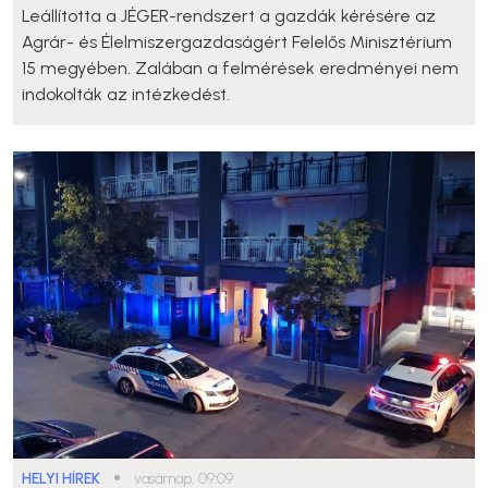
Leállította a JÉGER-rendszert a gazdák kérésére az
Agrár- és Élelmiszergazdaságért Felelős Minisztérium
15 megyében. Zalában a felmérések eredményei nem
indokolták az intézkedést.
HELYI HÍREK
●
vasárnap, 09:09