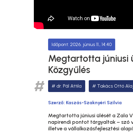
2026. június 11., 14:40
Megtartotta júniusi
Közgyűlés
dr. Pál Attila
Takács Ottó Ala
Szerző:
Kaszás-Szaknyéri Szilvia
Megtartotta júniusi ülését a Zala 
napirendi pontot tárgyaltak – szó 
illetve a vállalkozásfejlesztési ala