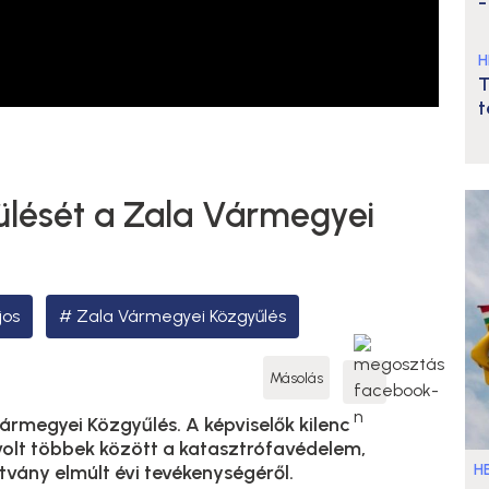
-
H
T
t
 ülését a Zala Vármegyei
jos
Zala Vármegyei Közgyűlés
Másolás
Vármegyei Közgyűlés. A képviselők kilenc
volt többek között a katasztrófavédelem,
HE
pítvány elmúlt évi tevékenységéről.