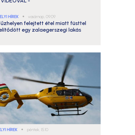
 VIDEÓVAL -
ELYI HÍREK
●
vasárnap, 09:09
űzhelyen felejtett étel miatt füsttel
elítődött egy zalaegerszegi lakás
LYI HÍREK
●
péntek, 15:10