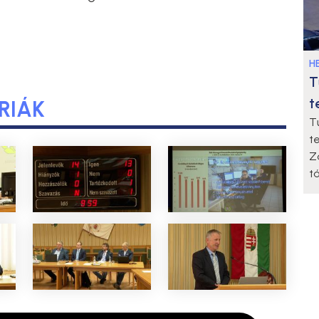
HE
T
t
RIÁK
T
t
Z
t