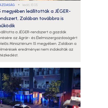
AZDASÁG
●
kedd, 15:05
5 megyében leállították a JÉGER-
endszert, Zalában továbbra is
űködik
eállította a JÉGER-rendszert a gazdák
érésére az Agrár- és Élelmiszergazdaságért
elelős Minisztérium 15 megyében. Zalában a
elmérések eredményei nem indokolták az
ntézkedést.