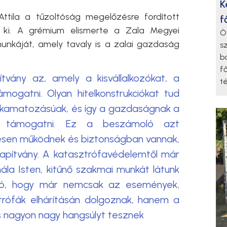
K
Attila a tűzoltóság megelőzésre fordított
f
 ki. A grémium elismerte a Zala Megyei
Ö
 munkáját, amely tavaly is a zalai gazdaság
s
b
f
pítvány az, amely a kisvállalkozókat, a
t
ámogatni. Olyan hitelkonstrukciókat tud
ő kamatozásúak, és így a gazdaságnak a
ja támogatni. Ez a beszámoló azt
esen működnek és biztonságban vannak,
lapítvány. A katasztrófavédelemtől már
la Isten, kitűnő szakmai munkát látunk
ató, hogy már nemcsak az események,
trófák elhárításán dolgoznak, hanem a
s nagyon nagy hangsúlyt tesznek