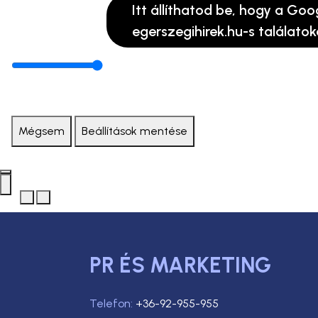
Itt állíthatod be, hogy a Goo
egerszegihirek.hu-s találatok
Mégsem
Beállítások mentése
PR ÉS MARKETING
Telefon:
+36-92-955-955