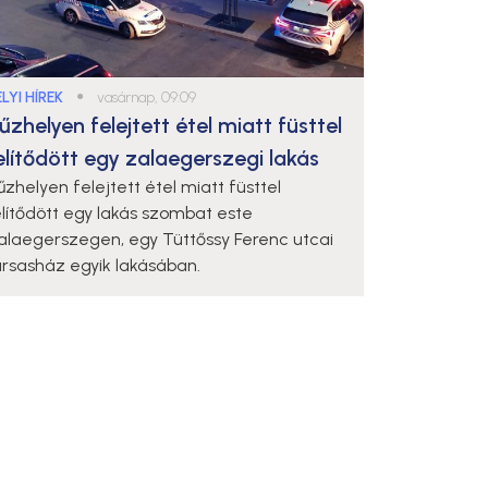
LYI HÍREK
●
vasárnap, 09:09
űzhelyen felejtett étel miatt füsttel
elítődött egy zalaegerszegi lakás
űzhelyen felejtett étel miatt füsttel
elítődött egy lakás szombat este
alaegerszegen, egy Tüttőssy Ferenc utcai
ársasház egyik lakásában.