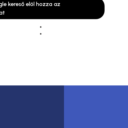
gle kereső elöl hozza az
at