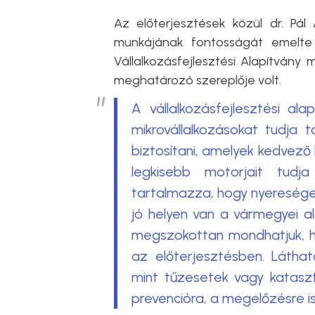
Az előterjesztések közül dr. Pál 
munkájának fontosságát emelte
Vállalkozásfejlesztési Alapítvány
meghatározó szereplője volt.
A vállalkozásfejlesztési ala
mikrovállalkozásokat tudja t
biztosítani, amelyek kedvez
legkisebb motorjait tud
tartalmazza, hogy nyereség
jó helyen van a vármegyei a
megszokottan mondhatjuk, há
az előterjesztésben. Láth
mint tűzesetek vagy katasz
prevencióra, a megelőzésre i