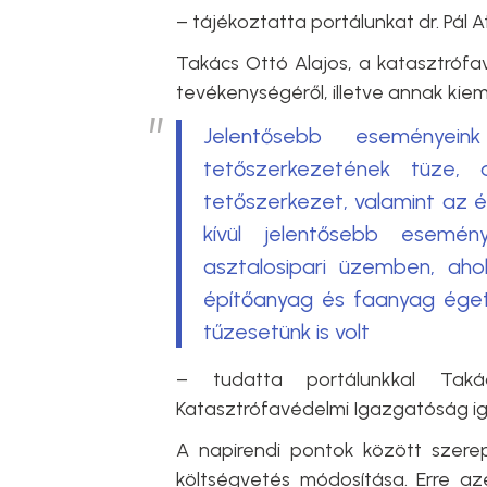
– tájékoztatta portálunkat dr. Pál A
Takács Ottó Alajos, a katasztróf
tevékenységéről, illetve annak kie
Jelentősebb eseményein
tetőszerkezetének tüze,
tetőszerkezet, valamint az é
kívül jelentősebb esemén
asztalosipari üzemben, ahol 
építőanyag és faanyag éget
tűzesetünk is volt
– tudatta portálunkkal Tak
Katasztrófavédelmi Igazgatóság i
A napirendi pontok között szer
költségvetés módosítása. Erre az