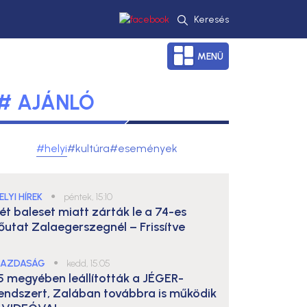
Keresés
MENÜ
# AJÁNLÓ
#helyi
#kultúra
#események
ELYI HÍREK
●
péntek, 15:10
ét baleset miatt zárták le a 74-es
őutat Zalaegerszegnél – Frissítve
AZDASÁG
●
kedd, 15:05
5 megyében leállították a JÉGER-
endszert, Zalában továbbra is működik