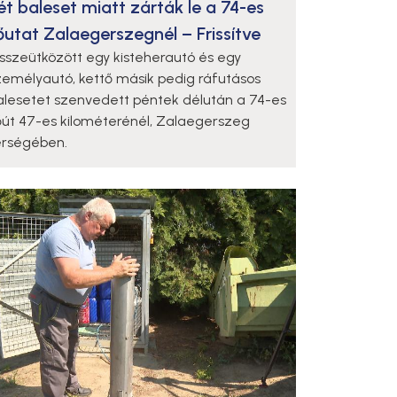
ét baleset miatt zárták le a 74-es
őutat Zalaegerszegnél – Frissítve
sszeütközött egy kisteherautó és egy
zemélyautó, kettő másik pedig ráfutásos
alesetet szenvedett péntek délután a 74-es
őút 47-es kilométerénél, Zalaegerszeg
érségében.