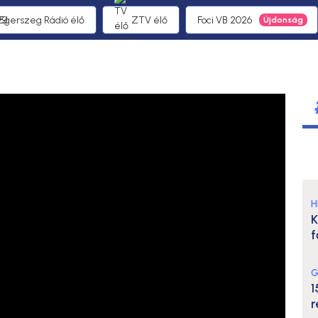
 Egerszeg Rádió élő
ZTV élő
Foci VB 2026
H
K
f
G
1
r