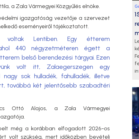
ttila, a Zala Vármegyei Közgyűlés elnöke.
G
1
avédelmi igazgatóság vezetője a szervezet
r
melkedő eseményeiről tájékoztatott.
m
k voltak Lentiben. Egy étterem
L
 ahol 440 négyzetméteren égett a
k
F
tterem belső berendezési tárgyai. Ezen
f
yünk volt itt, Zalaegerszegen egy
i
nagy sok hulladék, fahulladék, illetve
t, továbbá két jelentősebb szabadtéri
ács Ottó Alajos, a Zala Vármegyei
gazgatója.
epelt még a korábban elfogadott 2026-os
ért volt szükség, mert időközben bevételi