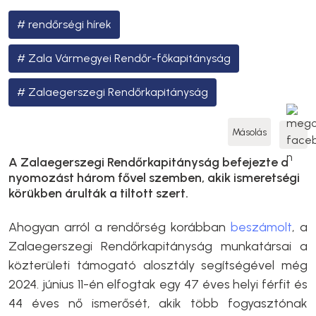
rendőrségi hírek
Zala Vármegyei Rendőr-főkapitányság
Zalaegerszegi Rendőrkapitányság
Másolás
A Zalaegerszegi Rendőrkapitányság befejezte a
nyomozást három fővel szemben, akik ismeretségi
körükben árulták a tiltott szert.
Ahogyan arról a rendőrség korábban
beszámolt
, a
Zalaegerszegi Rendőrkapitányság munkatársai a
közterületi támogató alosztály segítségével még
2024. június 11-én elfogtak egy 47 éves helyi férfit és
44 éves nő ismerősét, akik több fogyasztónak