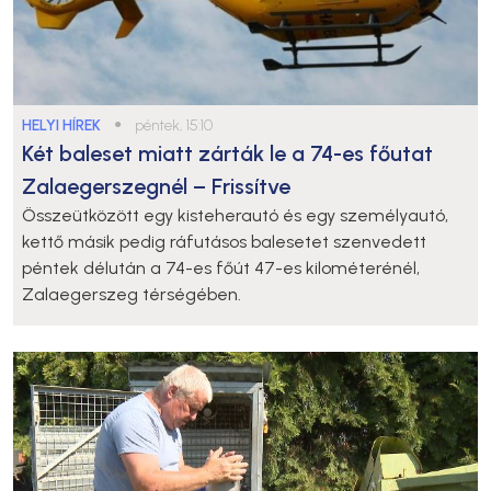
HELYI HÍREK
●
péntek, 15:10
Két baleset miatt zárták le a 74-es főutat
Zalaegerszegnél – Frissítve
Összeütközött egy kisteherautó és egy személyautó,
kettő másik pedig ráfutásos balesetet szenvedett
péntek délután a 74-es főút 47-es kilométerénél,
Zalaegerszeg térségében.