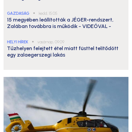
GAZDASÁG
●
kedd, 15:05
15 megyében leállították a JÉGER-rendszert,
Zalában továbbra is működik
- VIDEÓVAL -
HELYI HÍREK
●
vasárnap, 09:09
Tűzhelyen felejtett étel miatt füsttel telítődött
egy zalaegerszegi lakás