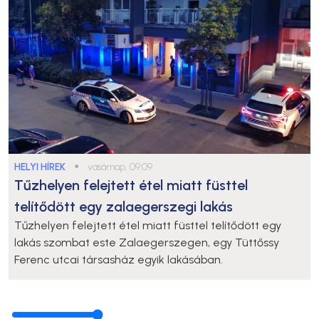
HELYI HÍREK
●
vasárnap, 09:09
Tűzhelyen felejtett étel miatt füsttel
telítődött egy zalaegerszegi lakás
Tűzhelyen felejtett étel miatt füsttel telítődött egy
lakás szombat este Zalaegerszegen, egy Tüttőssy
Ferenc utcai társasház egyik lakásában.