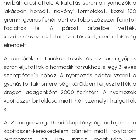
herbált árusítottak. A kutatás során a nyomozók a
lakásban herbált, növényi törmeléket, közel 100
gramm gyanús fehér port és több százezer forintot
foglaltak le. A párost őrizetbe vették,
kezdeményezték letartóztatásukat, amit a bíróság
elrendelt.
A rendőrök a tanúkutatások és az adatgyűjtés
során eljutottak a harmadik társukhoz is, egy 31 éves
szentpéterúri nőhöz. A nyomozás adatai szerint a
gyanúsítottak ismeretségi körükben terjesztették a
drogot, adagonként 2000 forintért. A nyomozók
kábítószer birtoklása miatt hét személyt hallgattak
ki.
A Zalaegerszegi Rendőrkapitányság befejezte a
kábítószer-kereskedelem bűntett miatt folytatott
nyomozást, az ügy iratait megküldte az