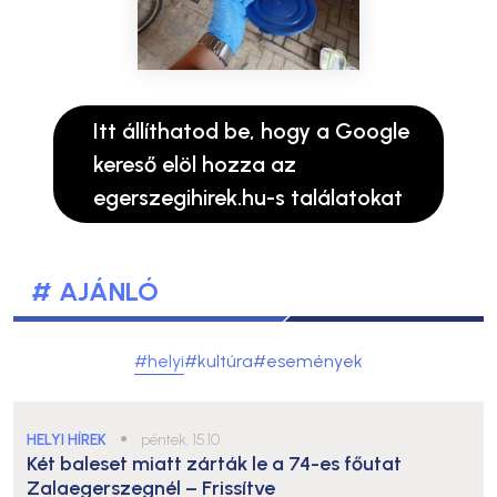
Itt állíthatod be, hogy a Google
kereső elöl hozza az
egerszegihirek.hu-s találatokat
# AJÁNLÓ
#helyi
#kultúra
#események
HELYI HÍREK
●
péntek, 15:10
Két baleset miatt zárták le a 74-es főutat
Zalaegerszegnél – Frissítve