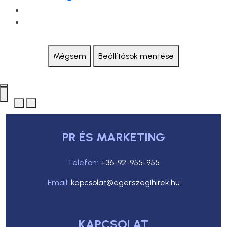
Mégsem
Beállítások mentése
PR ÉS MARKETING
Telefon:
+36-92-955-955
Email:
kapcsolat@egerszegihirek.hu
KAPCSOLAT