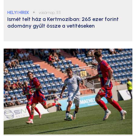
HELYI HÍREK
●
vasárnap, 11:11
Ismét telt ház a Kertmoziban: 265 ezer forint
adomány gyűlt össze a vetítéseken