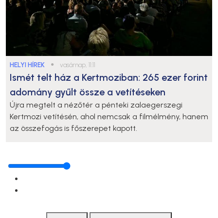
HELYI HÍREK
●
vasárnap, 11:11
Ismét telt ház a Kertmoziban: 265 ezer forint
adomány gyűlt össze a vetítéseken
Újra megtelt a nézőtér a pénteki zalaegerszegi
Kertmozi vetítésén, ahol nemcsak a filmélmény, hanem
az összefogás is főszerepet kapott.