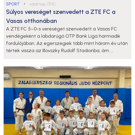
SPORT
●
vasárnap, 09:10
Súlyos vereséget szenvedett a ZTE FC a
Vasas otthonában
A ZTE FC 5–0-s vereséget szenvedett a Vasas FC
vendégeként a labdarúgó OTP Bank Liga harmadik
fordulójában. Az egerszegiek több mint három év után
tértek vissza az Illovszky Rudolf Stadionba, ám ...