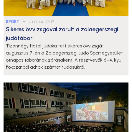
SPORT
●
vasárnap, 09:19
Sikeres övvizsgával zárult a zalaegerszegi
judótábor
Tizennégy fiatal judoka tett sikeres övvizsgát
augusztus 7-én a Zalaegerszegi Judo Sportegyesület
ötnapos táborának zárásaként. A résztvevők 6–4. kyu
fokozatból adtak számot tudásukról.