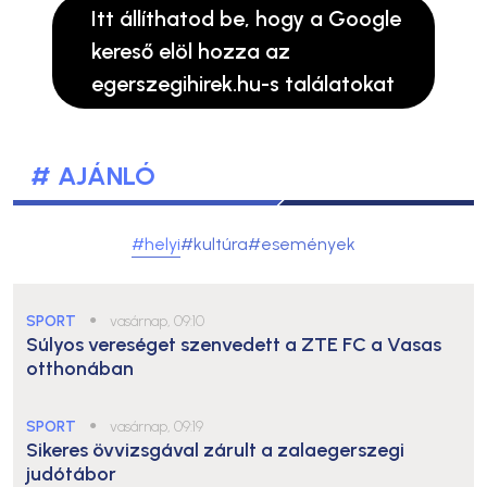
Itt állíthatod be, hogy a Google
kereső elöl hozza az
egerszegihirek.hu-s találatokat
# AJÁNLÓ
#helyi
#kultúra
#események
SPORT
●
vasárnap, 09:10
Súlyos vereséget szenvedett a ZTE FC a Vasas
otthonában
SPORT
●
vasárnap, 09:19
Sikeres övvizsgával zárult a zalaegerszegi
judótábor