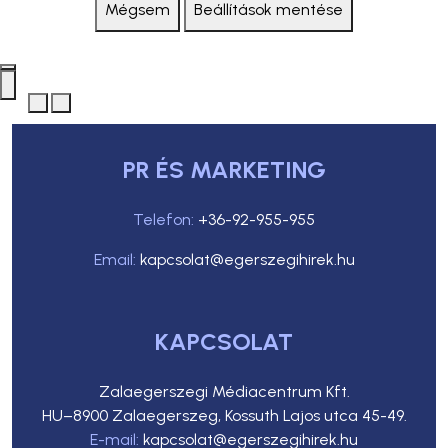
Mégsem
Beállítások mentése
PR ÉS MARKETING
Telefon:
+36-92-955-955
Email:
kapcsolat@egerszegihirek.hu
KAPCSOLAT
Zalaegerszegi Médiacentrum Kft.
HU–8900 Zalaegerszeg, Kossuth Lajos utca 45-49.
E-mail:
kapcsolat@egerszegihirek.hu