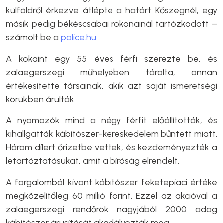
külföldről érkezve átlépte a határt Kőszegnél, egy
másik pedig békéscsabai rokonainál tartózkodott –
számolt be a
police.hu.
A kokaint egy 55 éves férfi szerezte be, és
zalaegerszegi műhelyében tárolta, onnan
értékesítette társainak, akik azt saját ismeretségi
körükben árulták.
A nyomozók mind a négy férfit előállították, és
kihallgatták kábítószer-kereskedelem bűntett miatt.
Három dílert őrizetbe vettek, és kezdeményezték a
letartóztatásukat, amit a bíróság elrendelt.
A forgalomból kivont kábítószer feketepiaci értéke
megközelítőleg 60 millió forint. Ezzel az akcióval a
zalaegerszegi rendőrök nagyjából 2000 adag
kábítószer árusítását akadályozták meg.