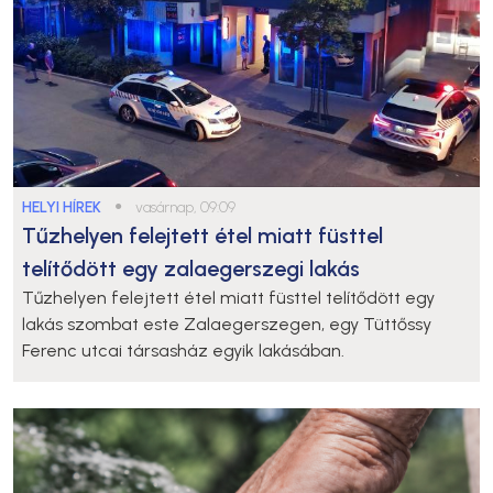
HELYI HÍREK
●
vasárnap, 09:09
Tűzhelyen felejtett étel miatt füsttel
telítődött egy zalaegerszegi lakás
Tűzhelyen felejtett étel miatt füsttel telítődött egy
lakás szombat este Zalaegerszegen, egy Tüttőssy
Ferenc utcai társasház egyik lakásában.