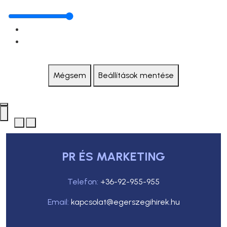
Mégsem
Beállítások mentése
PR ÉS MARKETING
Telefon:
+36-92-955-955
Email:
kapcsolat@egerszegihirek.hu