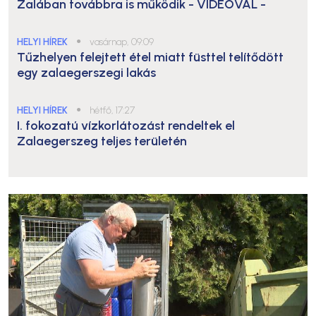
Zalában továbbra is működik
- VIDEÓVAL -
HELYI HÍREK
●
vasárnap, 09:09
Tűzhelyen felejtett étel miatt füsttel telítődött
egy zalaegerszegi lakás
HELYI HÍREK
●
hétfő, 17:27
I. fokozatú vízkorlátozást rendeltek el
Zalaegerszeg teljes területén