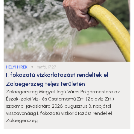
HELYI HÍREK
●
hétfő, 17:27
I. fokozatú vízkorlátozást rendeltek el
Zalaegerszeg teljes területén
Zalaegerszeg Megyei Jogú Város Polgármestere az
Észak-zalai Víz- és Csatornamű Zrt. (Zalavíz Zrt.)
szakmai javaslatára 2026. augusztus 3. napjától
visszavonásig I. fokozatú vízkorlátozást rendel el
Zalaegerszeg ...