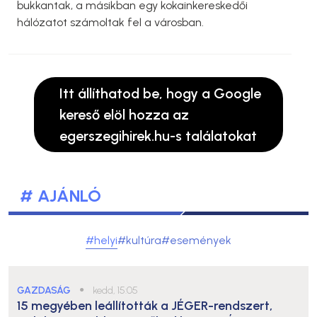
bukkantak, a másikban egy kokainkereskedői
hálózatot számoltak fel a városban.
Itt állíthatod be, hogy a Google
kereső elöl hozza az
egerszegihirek.hu-s találatokat
# AJÁNLÓ
#helyi
#kultúra
#események
GAZDASÁG
●
kedd, 15:05
15 megyében leállították a JÉGER-rendszert,