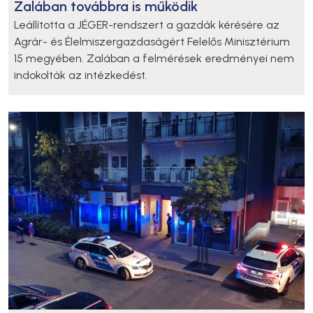
Zalában továbbra is működik
Leállította a JÉGER-rendszert a gazdák kérésére az
Agrár- és Élelmiszergazdaságért Felelős Minisztérium
15 megyében. Zalában a felmérések eredményei nem
indokolták az intézkedést.