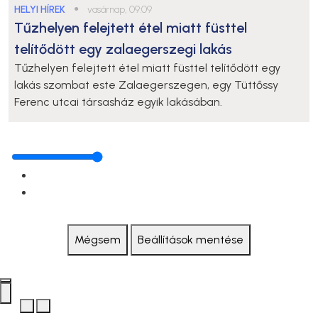
HELYI HÍREK
●
vasárnap, 09:09
Tűzhelyen felejtett étel miatt füsttel
telítődött egy zalaegerszegi lakás
Tűzhelyen felejtett étel miatt füsttel telítődött egy
lakás szombat este Zalaegerszegen, egy Tüttőssy
Ferenc utcai társasház egyik lakásában.
Mégsem
Beállítások mentése