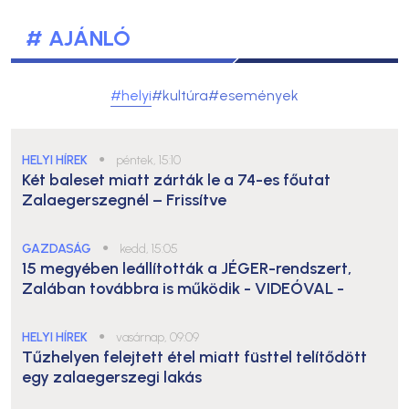
# AJÁNLÓ
#helyi
#kultúra
#események
HELYI HÍREK
●
péntek, 15:10
Két baleset miatt zárták le a 74-es főutat
Zalaegerszegnél – Frissítve
GAZDASÁG
●
kedd, 15:05
15 megyében leállították a JÉGER-rendszert,
Zalában továbbra is működik
- VIDEÓVAL -
HELYI HÍREK
●
vasárnap, 09:09
Tűzhelyen felejtett étel miatt füsttel telítődött
egy zalaegerszegi lakás