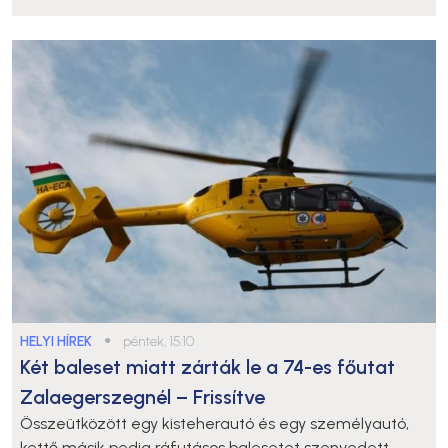
HELYI HÍREK
●
péntek, 15:10
Két baleset miatt zárták le a 74-es főutat
Zalaegerszegnél – Frissítve
Összeütközött egy kisteherautó és egy személyautó,
kettő másik pedig ráfutásos balesetet szenvedett