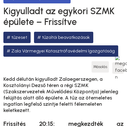
Kigyulladt az egykori SZMK
épülete – Frissítve
tűzeset
tűzoltói beavatkozások
Zala Vármegyei Katasztrófavédelmi Igazgatóság
Másolás
Kedd délután kigyulladt Zalaegerszegen, a
Kosztolányi Dezső téren a régi SZMK
(Szakszervezetek Művelődési Központja) jelenleg
felújítás alatt álló épülete. A tűz az ötemeletes
ingatlan legfelső szintje feletti félemeleten
keletkezett.
Frissítés 20:15: megkezdték az