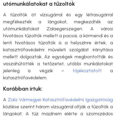
utómunkálatokat a tűzoltók
A tűzoltók öt vízsugárral és egy létrasugárral
megfékezték a lángokat, megkezdték az
utómunkálatokat Zalaegerszegen. A városi
hivatásos tűzoltók mellett a pacsai, a körmendi és a
lenti hivatásos tűzoltók is a helyszínre értek, a
katasztrófavédelmi műveleti szolgálat irányítása
mellett dolgoztak. Az egységek megbontották és
visszahűtötték a tetőzetet, utóbbi munkálatokat
jelenleg is végzik –
tájékoztatott
a
katasztrófavédelem.
Korábban írtuk:
A
Zala Vármegyei Katasztrófavédelmi Igazgatóság
közlése szerint három vízsugárral oltják a tűzoltók a
lángokat. A tűz majdnem elérte a szomszédos