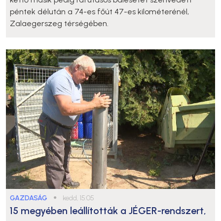
péntek délután a 74-es főút 47-es kilométerénél,
Zalaegerszeg térségében.
GAZDASÁG
●
kedd, 15:05
15 megyében leállították a JÉGER-rendszert,