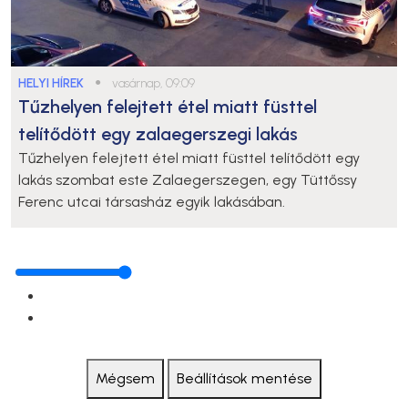
HELYI HÍREK
●
vasárnap, 09:09
Tűzhelyen felejtett étel miatt füsttel
telítődött egy zalaegerszegi lakás
Tűzhelyen felejtett étel miatt füsttel telítődött egy
lakás szombat este Zalaegerszegen, egy Tüttőssy
Ferenc utcai társasház egyik lakásában.
Mégsem
Beállítások mentése