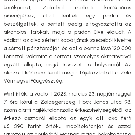
kerékpárút, Zala-híd melletti kerékpáros
pihenőjéhez, ahol leültek egy padra és
beszélgettek, a sértett pedig elfogyasztotta az
alkoholos italokat, majd a padon ülve elaludt. A
vádlott az alvó sértett kabátjának zsebéből kivette
a sértett pénztárcáját, és azt a benne lévő 120 000
forinttal, valamint a sértett személyes okmányaival
együtt ellopta, majd távozott a helyszínről. Az
okozott kár nem térült meg - tájékoztatott a Zala
Vármegyei Főügyészség.
Mint írták, a vádlott 2023. március 23. napján reggel
7 óra körül a Zalaegerszeg, Hock János utca 98.
szám alatti hajléktalanszálló étkezőhelyiségéből, az
étkező asztalról ellopta az egyik ott lakó férfi
65 290 forint értékű mobiltelefonját és azzal
távozott az épületből. Másnap reggel beköltözött a