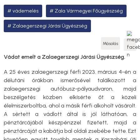
vádemelés
Zala Vármegyei Főügyészség
Zalaegerszegi Járási Ügyészség
Másolás
Vádat emelt a Zalaegerszegi Járási Ügyészség.
A 25 éves zalaegerszegi férfi 2023. március 4-én a
délutáni órákban ismerősével találkozott a
zalaegerszegi autóbusz-pályaudvaron, majd
beszélgetés közben elkísérte őt a közeli
élelmiszerboltba, ahol a másik férfi alkoholt vásárolt.
A sértett a vádlott által is jól láthatóan, a
pénztárcájából készpénzzel fizetett, majd a
pénztárcáját a kabátja bal oldali zsebébe tette. Ezt
követően együtt tovább mentek a Kaszaházi úti