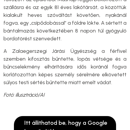
szállásra és az egyik 81 éves lakótársát, a közöttük
kialakult heves szóváltást követően, nyakánál
fogva, egy „csípődobással” a földre lökte. A sértett a
bántalmazás következtében 8 napon túl gyógyuló
bordatörést szenvedett.
A Zalaegerszegi Járási Ügyészség a férfivel
szemben kifosztás bűntette, lopás vétsége és a
bűncselekmény elhárítására idős koránál fogva
korlátozottan képes személy sérelmére elkövetett
súlyos testi sértés bűntette miatt emelt vádat.
Fotó: illusztráció/AI
Itt állíthatod be, hogy a Google