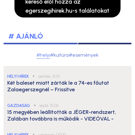
kereső elöl hozza az
egerszegihirek.hu-s találatokat
# AJÁNLÓ
#helyi
#kultúra
#események
HELYI HÍREK
●
péntek, 15:10
Két baleset miatt zárták le a 74-es főutat
Zalaegerszegnél – Frissítve
GAZDASÁG
●
kedd, 15:05
15 megyében leállították a JÉGER-rendszert,
Zalában továbbra is működik
- VIDEÓVAL -
HELYI HÍREK
●
vasárnap, 09:09