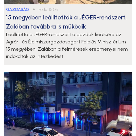
GAZDASÁG
●
kedd, 15:05
15 megyében leállították a JÉGER-rendszert,
Zalában továbbra is működik
Leállította a JÉGER-rendszert a gazdák kérésére az
Agrár- és Élelmiszergazdaságért Felelős Minisztérium
15 megyében. Zalában a felmérések eredményei nem
indokolták az intézkedést.