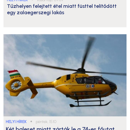
Tűzhelyen felejtett étel miatt füsttel telítődött
egy zalaegerszegi lakás
HELYI HÍREK
●
péntek, 15:10
Két baleset miatt zárták le a 74-es főutat